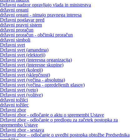
Državni nadzor opravljajo vlada in ministrstva
državni organi
državni organi - nimajo pravnega interesa
Državni poglavar pred
državni pravni sistem
državni proračun
državni proračun - občinski proračun
državni simboli
Državni svet
Državni svet (amandma)
Državni svet (elektorji)
Državni svet (interesna organizacija)
Državni svet (interesne skupine)
Državni svet (kolegij)
Državni svet (sklepčnost)
Državni svet (večina - absolutna)
Državni svet (večina - opredeljenih glasov)
Državni svet (veto)
Državni svet (volitve)
državni tožilci
državni tožilec
Državni zbor
Državni zbor - odločanje o aktu o spremembi Ustave
Državni zbor - odločanje o predlogu za začetek postopka za
spremembo Ustave
Državni zbor - sestava
Državni zbor – odločanje o uvedbi postopka obtožbe Predsednika
republike