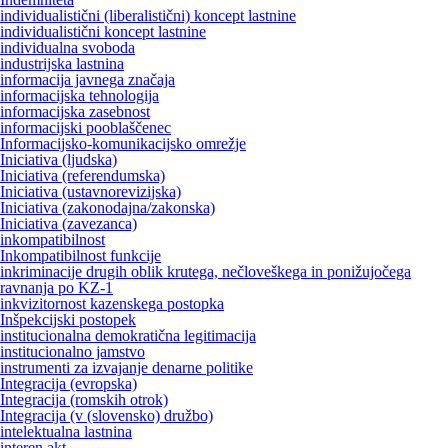
individualistični (liberalistični) koncept lastnine
individualistični koncept lastnine
individualna svoboda
industrijska lastnina
informacija javnega značaja
informacijska tehnologija
informacijska zasebnost
informacijski pooblaščenec
Informacijsko-komunikacijsko omrežje
Iniciativa (ljudska)
Iniciativa (referendumska)
Iniciativa (ustavnorevizijska)
Iniciativa (zakonodajna/zakonska)
Iniciativa (zavezanca)
inkompatibilnost
Inkompatibilnost funkcije
inkriminacije drugih oblik krutega, nečloveškega in ponižujočega
ravnanja po KZ-1
inkvizitornost kazenskega postopka
Inšpekcijski postopek
institucionalna demokratična legitimacija
institucionalno jamstvo
instrumenti za izvajanje denarne politike
Integracija (evropska)
Integracija (romskih otrok)
Integracija (v (slovensko) družbo)
intelektualna lastnina
interen akt