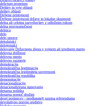
delictum proprium
Delitev in veje oblasti
delitev oblasti
Deljene pristojnosti
Deljene pristojnosti države in lokalne skupnosti
delna ali celotna razveljavitev z odložnim rokom
delna pravnomočnost
delnica
delo
delo uprave
delodajalci
delojemalci
delovanje Državnega zbora v vojnem ali izrednem stanju
delovna dolžnost
delovno mesto
delovno razmerje
demokracija
demokratična legitimacija
demokratična legitimiteta suverenosti
demokratična republika
demonstracije
denacionalizacija
denacionalizirana stanovanja
denarna politika
denarna pomoč družini
deset poslancev - predlagatelj razpisa referenduma
devolutivno pravno sredstvo
Deželno tveganje