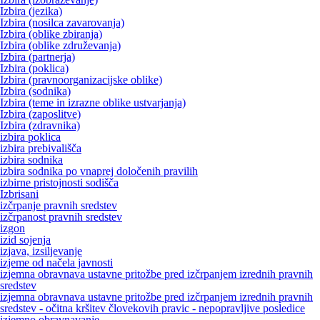
Izbira (jezika)
Izbira (nosilca zavarovanja)
Izbira (oblike zbiranja)
Izbira (oblike združevanja)
Izbira (partnerja)
Izbira (poklica)
Izbira (pravnoorganizacijske oblike)
Izbira (sodnika)
Izbira (teme in izrazne oblike ustvarjanja)
Izbira (zaposlitve)
Izbira (zdravnika)
izbira poklica
izbira prebivališča
izbira sodnika
izbira sodnika po vnaprej določenih pravilih
izbirne pristojnosti sodišča
Izbrisani
izčrpanje pravnih sredstev
izčrpanost pravnih sredstev
izgon
izid sojenja
izjava, izsiljevanje
izjeme od načela javnosti
izjemna obravnava ustavne pritožbe pred izčrpanjem izrednih pravnih
sredstev
izjemna obravnava ustavne pritožbe pred izčrpanjem izrednih pravnih
sredstev - očitna kršitev človekovih pravic - nepopravljive posledice
izjemno obravnavanje