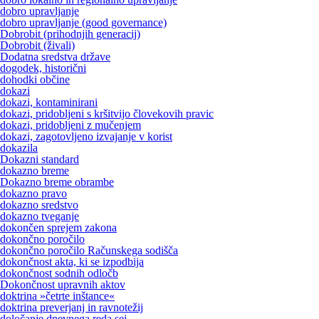
dobro upravljanje
dobro upravljanje (good governance)
Dobrobit (prihodnjih generacij)
Dobrobit (živali)
Dodatna sredstva države
dogodek, historični
dohodki občine
dokazi
dokazi, kontaminirani
dokazi, pridobljeni s kršitvijo človekovih pravic
dokazi, pridobljeni z mučenjem
dokazi, zagotovljeno izvajanje v korist
dokazila
Dokazni standard
dokazno breme
Dokazno breme obrambe
dokazno pravo
dokazno sredstvo
dokazno tveganje
dokončen sprejem zakona
dokončno poročilo
dokončno poročilo Računskega sodišča
dokončnost akta, ki se izpodbija
dokončnost sodnih odločb
Dokončnost upravnih aktov
doktrina »četrte inštance«
doktrina preverjanj in ravnotežij
določanje dnevnega reda sej