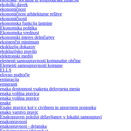
ekološki davek
ekonomičnost
ekonomičnost arhitekturne rešitve
ekonomičnosti
ekonomska funkcija lastnine
Ekonomska politika
Ekonomska vrednost
ekonomski interes delničarjev
eksistenčni minimum
ekskluzija dokazov
ekskluzijsko pravilo
elektronski mediji
elementi samoupravnosti komunalne občine
Elementi samoupravnosti komune
ELLS
elovno področje
emigracija
emigranti
enaka dostopnost vsakega delovnega mesta
enaka volilna pravica
enaka volilna pravice
enake
Enake pravice kot v civilnem in upravnem postopku
enako varstvo pravic
Enakopraven položaj državljanov v lokalni samoupravi
enakopravnost
enakopravnost - dejanska
Enakopravnost (dejanska)