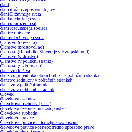
člani
člani družin zaposlenih tujcev
člani Državnega sveta
člani občinskega sveta
člani oboroženih sil
člani Računskega sodišča
članice univerze
članov Državnega sveta
Članstvo (obvezno)
Članstvo (prostovoljno)
Članstvo (Republike Slovenije v Evropski uniji)
Članstvo (v društvu)
Članstvo (v politični stranki)
Članstvo (v zbornicah)
članstvo društva
članstvo pripadnika obrambnih sil v političnih strankah
članstvo sodnikov v političnih strankah
članstvo v politični stranki
članstvo v političnih strankah
Človek
človekova osebnost
Človekova osebnost (zlasti)
človekova osebnost in dostojanstvo
Človekova svoboda
človekove pravice
Človekove pravice in temeljne svoboščine
človekove pravice kot neposredno uporabno pravo
človekovo dostojanstvo