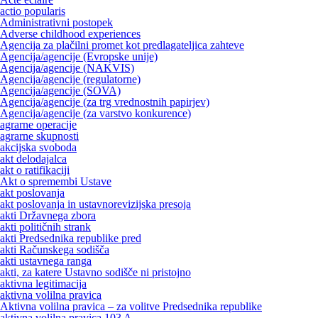
actio popularis
Administrativni postopek
Adverse childhood experiences
Agencija za plačilni promet kot predlagateljica zahteve
Agencija/agencije (Evropske unije)
Agencija/agencije (NAKVIS)
Agencija/agencije (regulatorne)
Agencija/agencije (SOVA)
Agencija/agencije (za trg vrednostnih papirjev)
Agencija/agencije (za varstvo konkurence)
agrarne operacije
agrarne skupnosti
akcijska svoboda
akt delodajalca
akt o ratifikaciji
Akt o spremembi Ustave
akt poslovanja
akt poslovanja in ustavnorevizijska presoja
akti Državnega zbora
akti političnih strank
akti Predsednika republike pred
akti Računskega sodišča
akti ustavnega ranga
akti, za katere Ustavno sodišče ni pristojno
aktivna legitimacija
aktivna volilna pravica
Aktivna volilna pravica – za volitve Predsednika republike
aktivna volilna pravica 103 A