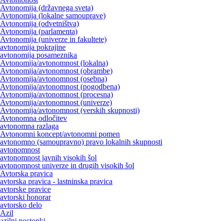
Avtonomija (državnega sveta)
Avtonomija (lokalne samouprave)
Avtonomija (odvetništva)
Avtonomija (parlamenta)
Avtonomija (univerze in fakultete)
avtonomija pokrajine
avtonomija posameznika
Avtonomija/avtonomnost (lokalna)
Avtonomija/avtonomnost (obrambe)
Avtonomija/avtonomnost (osebna)
Avtonomija/avtonomnost (pogodbena)
Avtonomija/avtonomnost (procesna)
Avtonomija/avtonomnost (univerze)
Avtonomija/avtonomnost (verskih skupnosti)
Avtonomna odločitev
avtonomna razlaga
Avtonomni koncept/avtonomni pomen
avtonomno (samoupravno) pravo lokalnih skupnosti
avtonomnost
avtonomnost javnih visokih šol
avtonomnost univerze in drugih visokih šol
Avtorska pravica
avtorska pravica - lastninska pravica
avtorske pravice
avtorski honorar
avtorsko delo
Azil
azilni postopki