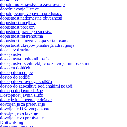
dopolnilno zdravstveno zavarovanje
dopolnjevanje Ustave
dopolnjevanje veljavnih predpisov
dopustnost nadomestne obveznosti
dopustnost omejitev
dopustnost posegov
dopustnost pravnega sredstva
dopustnost referenduma
dopustnost tajnega vstopa v stanovanje
dopustnost ukrepov prisilnega zdravljenja
doselitev družine
dostojanstvo
dostojanstvo pokojnih oseb
dostojanstvo živih, vključno z nerojenimi osebami
dostojen dobiček
dostop do medijev
dostop do sodišč
dostop do vrhovnega sodišča
dostop do zaposlitve pod enakimi pogoji
dostopa do javne službe
Dostopnost javnih služb
dotacije in subvencije države
dovoljen je za prebivanje
dovoljenje Državnega zbora
dovoljenje za bivanje
dovoljenje za prebivanje
Drittwirkung
druga samouprava