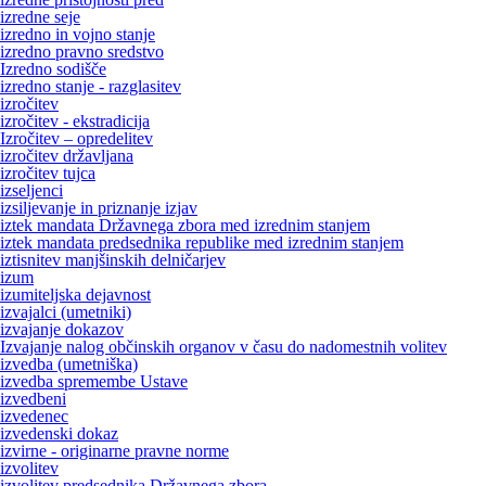
izredne seje
izredno in vojno stanje
izredno pravno sredstvo
Izredno sodišče
izredno stanje - razglasitev
izročitev
izročitev - ekstradicija
Izročitev – opredelitev
izročitev državljana
izročitev tujca
izseljenci
izsiljevanje in priznanje izjav
iztek mandata Državnega zbora med izrednim stanjem
iztek mandata predsednika republike med izrednim stanjem
iztisnitev manjšinskih delničarjev
izum
izumiteljska dejavnost
izvajalci (umetniki)
izvajanje dokazov
Izvajanje nalog občinskih organov v času do nadomestnih volitev
izvedba (umetniška)
izvedba spremembe Ustave
izvedbeni
izvedenec
izvedenski dokaz
izvirne - originarne pravne norme
izvolitev
izvolitev predsednika Državnega zbora