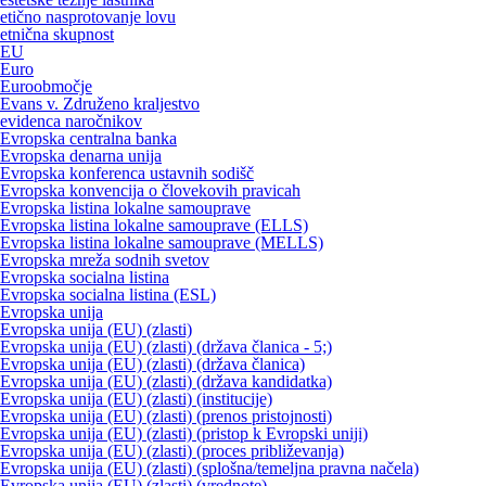
etično nasprotovanje lovu
etnična skupnost
EU
Euro
Euroobmočje
Evans v. Združeno kraljestvo
evidenca naročnikov
Evropska centralna banka
Evropska denarna unija
Evropska konferenca ustavnih sodišč
Evropska konvencija o človekovih pravicah
Evropska listina lokalne samouprave
Evropska listina lokalne samouprave (ELLS)
Evropska listina lokalne samouprave (MELLS)
Evropska mreža sodnih svetov
Evropska socialna listina
Evropska socialna listina (ESL)
Evropska unija
Evropska unija (EU) (zlasti)
Evropska unija (EU) (zlasti) (država članica - 5;)
Evropska unija (EU) (zlasti) (država članica)
Evropska unija (EU) (zlasti) (država kandidatka)
Evropska unija (EU) (zlasti) (institucije)
Evropska unija (EU) (zlasti) (prenos pristojnosti)
Evropska unija (EU) (zlasti) (pristop k Evropski uniji)
Evropska unija (EU) (zlasti) (proces približevanja)
Evropska unija (EU) (zlasti) (splošna/temeljna pravna načela)
Evropska unija (EU) (zlasti) (vrednote)