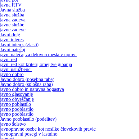
javna RTV
Javna služba
javna služba
javna zadeva
javne službe
javne zadeve
Javni dolg
javni interes
Javni interes (zlasti)
Javni natečaj
javni natečaj za delovna mesta v upravi
javni red
javni red kot kriterij omejitve gibanja
javni uslužbenci
javno dobro
Javno dobro (posebna raba)
Javno dobro (splošna raba)
javno dobro in naravna bogastva
javno glasovanje
javno obveščanje
javno poblastilo
javno pooblastilo
javno pooblastilo
Javno pooblastilo (podelitev)
javno šolstvo
javnopravne osebe kot nosilke človekovih pravic
javnopravni posegi v lastnino
javnost