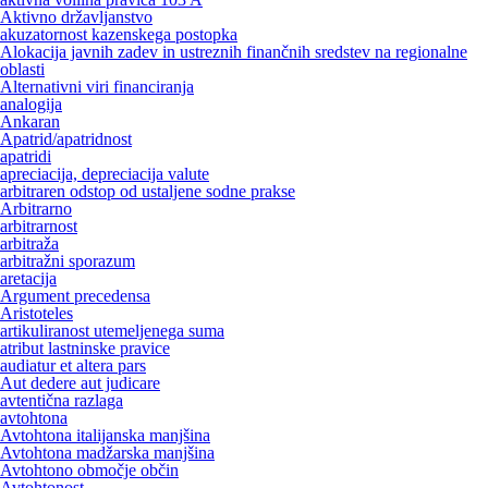
Aktivno državljanstvo
akuzatornost kazenskega postopka
Alokacija javnih zadev in ustreznih finančnih sredstev na regionalne
oblasti
Alternativni viri financiranja
analogija
Ankaran
Apatrid/apatridnost
apatridi
apreciacija, depreciacija valute
arbitraren odstop od ustaljene sodne prakse
Arbitrarno
arbitrarnost
arbitraža
arbitražni sporazum
aretacija
Argument precedensa
Aristoteles
artikuliranost utemeljenega suma
atribut lastninske pravice
audiatur et altera pars
Aut dedere aut judicare
avtentična razlaga
avtohtona
Avtohtona italijanska manjšina
Avtohtona madžarska manjšina
Avtohtono območje občin
Avtohtonost