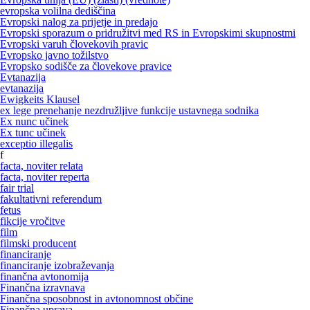
evropska volilna dediščina
Evropski nalog za prijetje in predajo
Evropski sporazum o pridružitvi med RS in Evropskimi skupnostmi
Evropski varuh človekovih pravic
Evropsko javno tožilstvo
Evropsko sodišče za človekove pravice
Evtanazija
evtanazija
Ewigkeits Klausel
ex lege prenehanje nezdružljive funkcije ustavnega sodnika
Ex nunc učinek
Ex tunc učinek
exceptio illegalis
f
facta, noviter relata
facta, noviter reperta
fair trial
fakultativni referendum
fetus
fikcije vročitve
film
filmski producent
financiranje
financiranje izobraževanja
finančna avtonomija
Finančna izravnava
Finančna sposobnost in avtonomnost občine
Finančna uprava