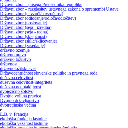
Državni zbor – prisega Predsednika republike
Državni zbor – razglasitev ustavnega zakona o spremembi Ustave
Državni zbor (navzoči/navzočnost)
Državni zbor (odločanje/odloča/odločitev)
Državni zbor (poslovanje)
Državni zbor (seja - izredna)
Državni zbor (seja - redna)
Državni zbor (sklepčnost)
Državni zbor (sklic/sklicevanje)
Državni zbor (zasedanje)
državno ozemlje
državno pravo
državno tožilstvo
državnost
državnotožilski svet
Državocentričnost slovenske politike in pravnega reda
duševna celovitost
duševna celovitost-integriteta
duševna nedotakljivost
dvojezično šolstvo
Dvojna volilna pravica
Dvojno državljanstvo
dvotretjinska večina
e
E.B. v. Francija
ekološka funkcija lastnine
ekološka vezanost lastnine
ekološka, socialna in gospodarska funkcija