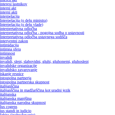
interesi lastnikov
interni akt
interni akti
interpelacija
Interpelacija (o delu ministra)
Interpelacija (o delu vlade)
interpretativna odločba
interpretativna odločba - pogojna sodba o ustavnosti
Interpretativna odločba ustavnega sodišča
interventni zakon
intimidacija
intimna sfera
intimnost
invalidi
invalidi, slepi, slabovidni, gluhi, gluhonemi, gluhoslepi
invalidske organizacije
invalidsko zavarovanje
iskanje resnice
istospolna partnerja
istospolna partnerska skupnost
italijanščina
italijanščina in madžarščina kot uradni jezik
italijanska
italijanska manjšina
italijanska narodna skupnost
Ius cogens
ius standi in iudicio
Izbira (izobraževanje)