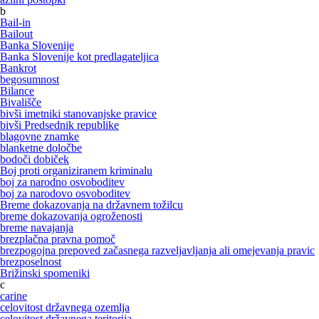
b
Bail-in
Bailout
Banka Slovenije
Banka Slovenije kot predlagateljica
Bankrot
begosumnost
Bilance
Bivališče
bivši imetniki stanovanjske pravice
bivši Predsednik republike
blagovne znamke
blanketne določbe
bodoči dobiček
Boj proti organiziranem kriminalu
boj za narodno osvoboditev
boj za narodovo osvoboditev
Breme dokazovanja na državnem tožilcu
breme dokazovanja ogroženosti
breme navajanja
brezplačna pravna pomoč
brezpogojna prepoved začasnega razveljavljanja ali omejevanja pravic
brezposelnost
Brižinski spomeniki
c
carine
celovitost državnega ozemlja
celovitost državnega teritorija