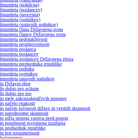
Imuniteta (poklicna)
Imuniteta (poslancev)
Imuniteta (procesna)
Imuniteta (sodnikov)
Imuniteta (ustavnih sodnikov)
imuniteta člana Državnega sveta
imuniteta članov Državnega sveta
imuniteta nedotakljivosti
imuniteta neodgovornosti
imuniteta poslanca
imuniteta poslancev
Imuniteta poslancev Državnega zbora
imuniteta predsednika republike
imuniteta sodnika
imuniteta svetnikov
imuniteta ustavnih sodnikov
in Državni zbor
In dubio pro actione
In dubio pro reo
in meje zakonodajalčevih posegov
in načelo enakosti
in načelo ločenosti države in verskih skupnosti
in narodnostne skupnosti
in nižja stopnja varstva pred posegi
in posebnosti tovrstnega izražanja
in predsednik republike
in test sorazmernosti
Indemniteta