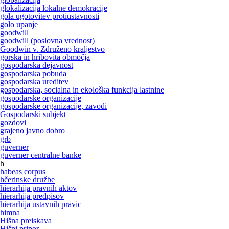
glokalizacija lokalne demokracije
gola ugotovitev protiustavnosti
golo upanje
goodwill
goodwill (poslovna vrednost)
Goodwin v. Združeno kraljestvo
gorska in hribovita območja
gospodarska dejavnost
gospodarska pobuda
gospodarska ureditev
gospodarska, socialna in ekološka funkcija lastnine
gospodarske organizacije
gospodarske organizacije, zavodi
Gospodarski subjekt
gozdovi
grajeno javno dobro
grb
guverner
guverner centralne banke
h
habeas corpus
hčerinske družbe
hierarhija pravnih aktov
hierarhija predpisov
hierarhija ustavnih pravic
himna
Hišna preiskava
Hišni pripor