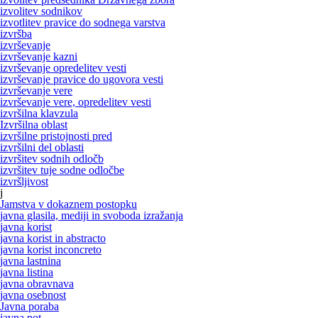
izvolitev sodnikov
izvotlitev pravice do sodnega varstva
izvršba
izvrševanje
izvrševanje kazni
izvrševanje opredelitev vesti
izvrševanje pravice do ugovora vesti
izvrševanje vere
izvrševanje vere, opredelitev vesti
izvršilna klavzula
Izvršilna oblast
izvršilne pristojnosti pred
izvršilni del oblasti
izvršitev sodnih odločb
izvršitev tuje sodne odločbe
izvršljivost
j
Jamstva v dokaznem postopku
javna glasila, mediji in svoboda izražanja
javna korist
javna korist in abstracto
javna korist inconcreto
javna lastnina
javna listina
javna obravnava
javna osebnost
Javna poraba
javna pot