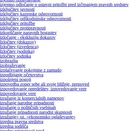
izjemno odločanje o ustavni pritožbi pred izčrpanjem pravnih sredstev
izključitev javnosti
izključitev kazenske odgovornosti
izključitev odškodninske odgovornosti
izključitev pritožbe
izključitev protipravnosti
izkoriščanje naravnih bogastev
izločanje - ekskluzija dokazov
Izločitev (dokazov)
Izločitev (izvedenca)
Izločitev (sodnika)
izločitev sodnika
izobrazba
izobraževanje
izplačevanje pokojnine z zamudo
izpodbijanje očetovstva
izpolnjeni pogoji
izpovedba zoper sebe ali svoje bližnje, prepoved
izpovedovanje opredelitev, izpovedovanje vere
izpovedovanje vere
izražanje iz komercialnih namenov
izražanje narodne pripadnosti
izražanje o političnih vsebinah
izražanje pripadnosti narodni skupnosti
izražanje« oz. »ekonomsko oglaševanje«
izredna pravna sredstva
izredna sodišča
izredne pristojnosti pred