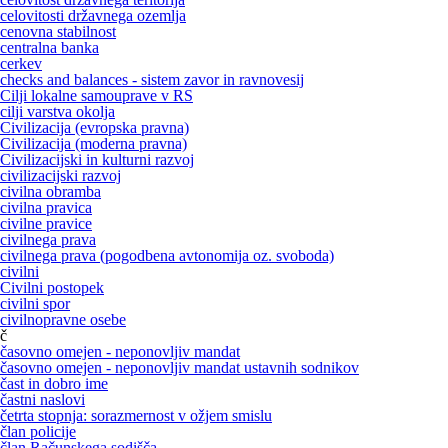
celovitosti državnega ozemlja
cenovna stabilnost
centralna banka
cerkev
checks and balances - sistem zavor in ravnovesij
Cilji lokalne samouprave v RS
cilji varstva okolja
Civilizacija (evropska pravna)
Civilizacija (moderna pravna)
Civilizacijski in kulturni razvoj
civilizacijski razvoj
civilna obramba
civilna pravica
civilne pravice
civilnega prava
civilnega prava (pogodbena avtonomija oz. svoboda)
civilni
Civilni postopek
civilni spor
civilnopravne osebe
č
časovno omejen - neponovljiv mandat
časovno omejen - neponovljiv mandat ustavnih sodnikov
čast in dobro ime
častni naslovi
četrta stopnja: sorazmernost v ožjem smislu
član policije
član Računskega sodišča