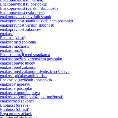
Enakopravnost (v postopku)
Enakopravnost (verskih skupnosti)
Enakopravnost (zakoncev)
enakopravnost pravdnih strank
enakopravnost strank v izvršilnem postopku
enakopravnost verskih skupnosti
enakopravnost zakoncev
enakost
Enakost (zlasti)
enakost med spoloma
enakost možnosti
enakost orožij
Enakost orožij med strankama
enakost orožij v kazenskem postopku
enakost pravic tujcev
enakost pred zakonom
enakost pred zakonom-dvojezično šolstvo
enakost pričakovanih koristi
Enakost v (različnih) postopkih
enakost v nepravu
enakost v postopku
enakost v uporabi prava
enakost začetnih položajev (možnosti)
enakostmed zakonci
Enotnost (države)
Enotnost (oblasti)
Erga omnes učinek
estetske težnje lastnika