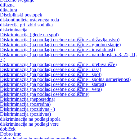
difuzna
diktatura
Disciplinski postopek
diskontinuiteta ustavnega reda
diskrecija pri izbiri sodnika
diskriminacija
Diskriminacija (glede na spol)
Diskriminacija (na podlagi osebne okoliščine - državljanstvo)
Diskriminacija (na podlagi osebne okoliščine - gmotno stanje)
Diskriminacija (na podlagi osebne okoliščine - invalidnost)
Diskriminacija (na podlagi osebne okoliščine - narodnost, 5, 3, 25; 11,
7;)
Diskriminacija (na podlagi osebne okoliščine - prebivališče)
Diskriminacija (na podlagi osebne okoliščine - rasa)
Diskriminacija (na podlagi osebne okoliščine - spol)
Diskriminacija (na podlagi osebne okoliščine - spolna usmerjenost)
Diskriminacija (na podlagi osebne okoliščine - starost)
Diskriminacija (na podlagi osebne okoliščine - vera)
Diskriminacija (na podlagi osebne okoliščine)
Diskriminacija (neposredna)
Diskriminacija (posredna)
Diskriminacija (pozitivna - )
Diskriminacija (pozitivna)
diskriminacija na podlagi spola
diskriminacija na podlagi vere
dobiček
Dobro ime
dobro lokalno in regionalno upravljanje