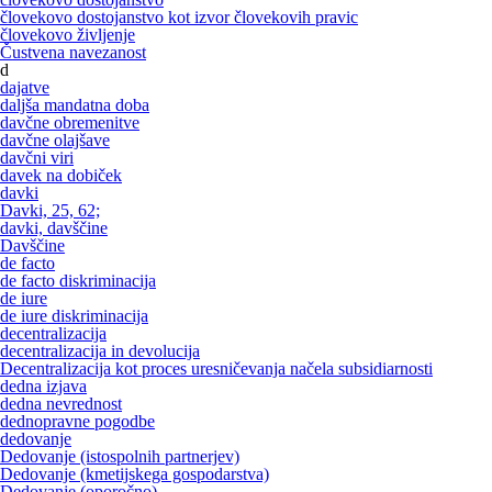
človekovo dostojanstvo kot izvor človekovih pravic
človekovo življenje
Čustvena navezanost
d
dajatve
daljša mandatna doba
davčne obremenitve
davčne olajšave
davčni viri
davek na dobiček
davki
Davki, 25, 62;
davki, davščine
Davščine
de facto
de facto diskriminacija
de iure
de iure diskriminacija
decentralizacija
decentralizacija in devolucija
Decentralizacija kot proces uresničevanja načela subsidiarnosti
dedna izjava
dedna nevrednost
dednopravne pogodbe
dedovanje
Dedovanje (istospolnih partnerjev)
Dedovanje (kmetijskega gospodarstva)
Dedovanje (oporočno)