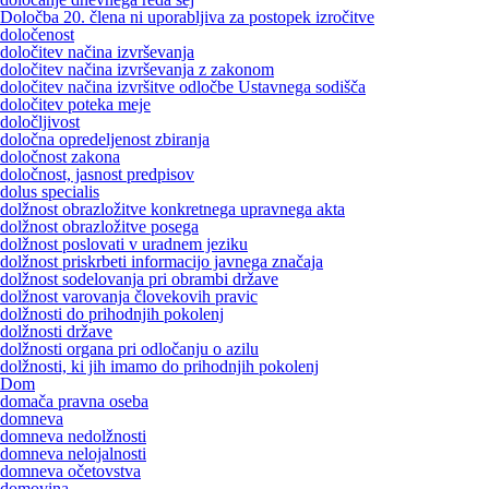
Določba 20. člena ni uporabljiva za postopek izročitve
določenost
določitev načina izvrševanja
določitev načina izvrševanja z zakonom
določitev načina izvršitve odločbe Ustavnega sodišča
določitev poteka meje
določljivost
določna opredeljenost zbiranja
določnost zakona
določnost, jasnost predpisov
dolus specialis
dolžnost obrazložitve konkretnega upravnega akta
dolžnost obrazložitve posega
dolžnost poslovati v uradnem jeziku
dolžnost priskrbeti informacijo javnega značaja
dolžnost sodelovanja pri obrambi države
dolžnost varovanja človekovih pravic
dolžnosti do prihodnjih pokolenj
dolžnosti države
dolžnosti organa pri odločanju o azilu
dolžnosti, ki jih imamo do prihodnjih pokolenj
Dom
domača pravna oseba
domneva
domneva nedolžnosti
domneva nelojalnosti
domneva očetovstva
domovina