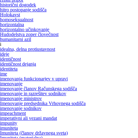
historični dogodek
hitro postopanje sodišča
Holokavst
homoseksualnost
horizontalna
horizontalno učinkovanje
Hudodelstva zoper človečnost
humanitarni azil
i
idealna, delna protiustavnost
ideje
identičnost
identičnost dejanja
identiteta
ime
imenovanja funkcionarjev v upravi
imenovanje
imenovanje članov Računskega sodišča
imenovanje in razrešitev sodnikov
imenovanje ministrov
Imenovanje predsednika Vrhovnega sodišča
imenovanje sodnikov
impeachment
imperativni ali vezani mandat
impunity
imuniteta
Imuniteta (članov državnega sveta)
Imuniteta (materialna)