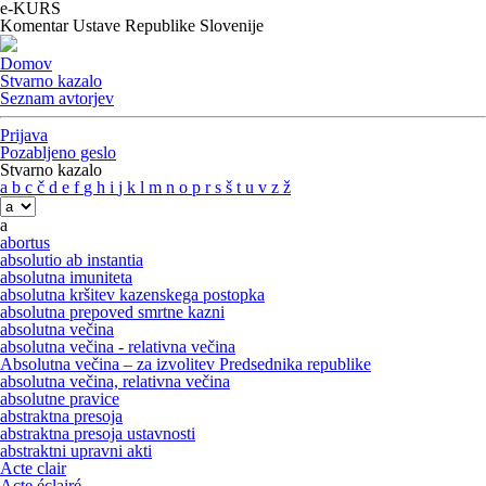
e-KURS
Komentar Ustave Republike Slovenije
Domov
Stvarno kazalo
Seznam avtorjev
Prijava
Pozabljeno geslo
Stvarno kazalo
a
b
c
č
d
e
f
g
h
i
j
k
l
m
n
o
p
r
s
š
t
u
v
z
ž
a
abortus
absolutio ab instantia
absolutna imuniteta
absolutna kršitev kazenskega postopka
absolutna prepoved smrtne kazni
absolutna večina
absolutna večina - relativna večina
Absolutna večina – za izvolitev Predsednika republike
absolutna večina, relativna večina
absolutne pravice
abstraktna presoja
abstraktna presoja ustavnosti
abstraktni upravni akti
Acte clair
Acte éclairé