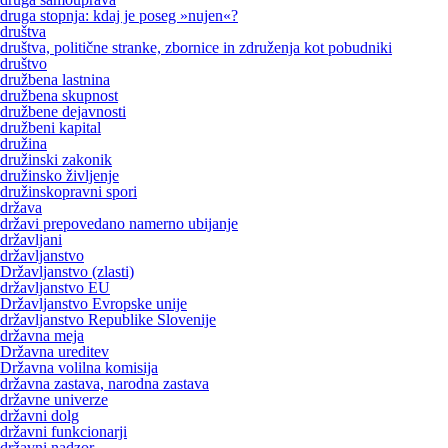
druga stopnja: kdaj je poseg »nujen«?
društva
društva, politične stranke, zbornice in združenja kot pobudniki
društvo
družbena lastnina
družbena skupnost
družbene dejavnosti
družbeni kapital
družina
družinski zakonik
družinsko življenje
družinskopravni spori
država
državi prepovedano namerno ubijanje
državljani
državljanstvo
Državljanstvo (zlasti)
državljanstvo EU
Državljanstvo Evropske unije
državljanstvo Republike Slovenije
državna meja
Državna ureditev
Državna volilna komisija
državna zastava, narodna zastava
državne univerze
državni dolg
državni funkcionarji
državni nadzor