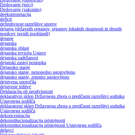
Dedovanje (tujci)
Dedovanje (zakonito)
deekspropriacija
deficit
definitivnost razrešitve sporov
dejanja (državnih organov, organov lokalnih skupnosti in drugih
nosilcev javnih pooblastil)
dejanje
dejanska
dejanska oblast
dejanska revizija Ustave
dejanska zadržanost
dejanski zastoj postopka
Dejansko stanje
dejansko stanje, nepopolno ugotovljeno
dejansko stanje, zmotno ugotovljeno
dejstvena sporočila
dejstvene trditve
Deklaracija ob neodvisnosti
deklarativni sklep Državnega zbora o predčasni razrešitvi sodnika
Ustavnega sodišča
deklaratorni sklep Državnega zbora o predčasni razrešitvi sodnika
Ustavnega sodišča
dekoncentracija
dekonstitucionalizacija pristojnosti
dekonstitucionalizacija pristojnosti Ustavnega sodišča
delavci
Delavec/delavci (zlasti)