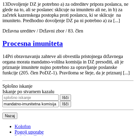
13
Dovoljenje DZ je potrebno a) za odreditev pripora poslanca, ne
glede na to, ali se poslanec sklicuje na imuniteto ali ne, in b) za
začetek kazenskega postopka proti poslancu, ki se sklicuje na
imuniteto. Predhodno dovoljenje DZ pa ni potrebno a) za [...]
Državna ureditev / Državni zbor / 83. člen
Procesna imuniteta
14
Pri obravnavanju zahteve ali obvestila pristojnega državnega
organa morata mandatno-volilna komisija in DZ presoditi, ali je
priznanje imunitete nujno potrebno za opravljanje poslanske
funkcije (205. člen PoDZ-1). Praviloma se šteje, da je priznanj [...]
Splošno iskanje
Iskanje po stvarnem kazalu
Išči
Nazaj
Kolofon
Pogoji uporabe