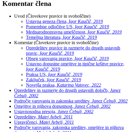
Komentar člena
Uvod
(Človekove pravice in svoboščine)
Ustavna geneza člena,
Igor Kaučič, 2019
Pomembne odločitve US,
Igor Kaučič, 2019
Mednarodnopravna umeščenost,
Igor Kaučič, 2019
Temeljna literatura,
Igor Kaučič, 2019
Komentar
(Človekove pravice in svoboščine)
Opredelitev pravice in razmerje do drugih ustavnih
pravic,
Igor Kaučič, 2019
Obseg varovanja pravice,
Igor Kaučič, 2019
Ustavno dopustne omejitve in tipične kršitve pravice,
Igor Kaučič, 2019
Praksa US,
Igor Kaučič, 2019
Zaključek,
Igor Kaučič, 2019
Novejša praksa,
Katarina Vatovec, 2022
Opredelitev in razmerje do drugih ustavnih določb,
Janez
Čebulj, 2002
Področje varovanja in zakonska ureditev,
Janez Čebulj, 2002
Omejitve in njihova dopustnost,
Janez Čebulj, 2002
Ustavnosodna presoja,
Janez Čebulj, 2002
Opredelitev,
Matej Avbelj, 2011
Upravičenci,
Matej Avbelj, 2011
Področje varovanja, zakonska ureditev, omejitve in njihova