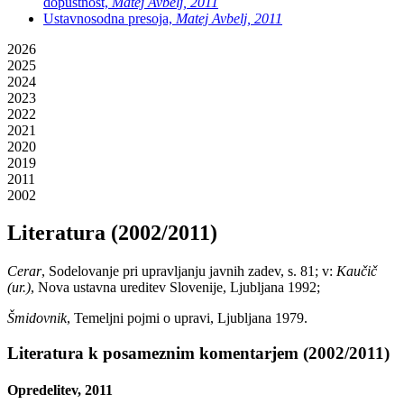
dopustnost,
Matej Avbelj, 2011
Ustavnosodna presoja,
Matej Avbelj, 2011
2026
2025
2024
2023
2022
2021
2020
2019
2011
2002
Literatura (2002/2011)
Cerar
, Sodelovanje pri upravljanju javnih zadev, s. 81; v:
Kaučič
(ur.)
, Nova ustavna ureditev Slovenije, Ljubljana 1992;
Šmidovnik
, Temeljni pojmi o upravi, Ljubljana 1979.
Literatura k posameznim komentarjem (2002/2011)
Opredelitev, 2011