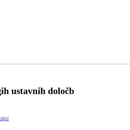
gih ustavnih določb
 2011