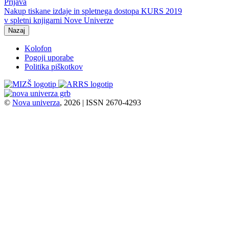
Prijava
Nakup tiskane izdaje in spletnega dostopa KURS 2019
v spletni knjigarni Nove Univerze
Nazaj
Kolofon
Pogoji uporabe
Politika piškotkov
©
Nova univerza
, 2026 | ISSN 2670-4293