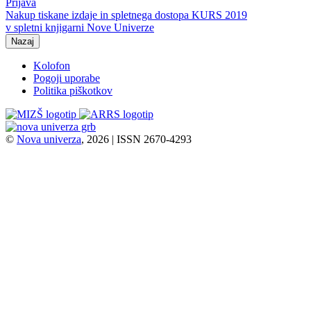
Prijava
Nakup tiskane izdaje in spletnega dostopa KURS 2019
v spletni knjigarni Nove Univerze
Nazaj
Kolofon
Pogoji uporabe
Politika piškotkov
©
Nova univerza
, 2026 | ISSN 2670-4293