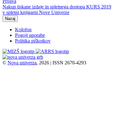
Prijava
Nakup tiskane izdaje in spletnega dostopa KURS 2019
v spletni knjigarni Nove Univerze
Nazaj
Kolofon
Pogoji uporabe
Politika piškotkov
©
Nova univerza
, 2026 | ISSN 2670-4293