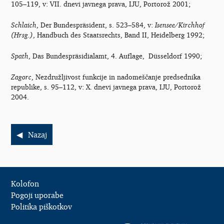
105–119, v: VII. dnevi javnega prava, IJU, Portorož 2001;
Schlaich
, Der Bundespräsident, s. 523–584, v:
Isensee/Kirchhof
(Hrsg.)
, Handbuch des Staatsrechts, Band II, Heidelberg 1992;
Spath
, Das Bundespräsidialamt, 4. Auflage, Düsseldorf 1990;
Zagorc
, Nezdružljivost funkcije in nadomeščanje predsednika
republike, s. 95–112, v: X. dnevi javnega prava, IJU, Portorož
2004.
Nazaj
Kolofon
Pogoji uporabe
Politika piškotkov