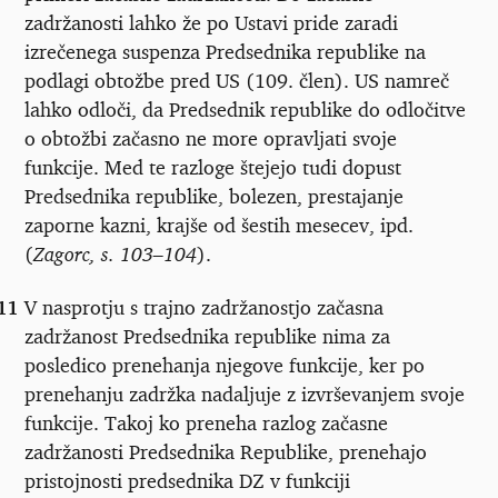
zadržanosti lahko že po Ustavi pride zaradi
izrečenega suspenza Predsednika republike na
podlagi obtožbe pred US (109. člen). US namreč
lahko odloči, da Predsednik republike do odločitve
o obtožbi začasno ne more opravljati svoje
funkcije. Med te razloge štejejo tudi dopust
Predsednika republike, bolezen, prestajanje
zaporne kazni, krajše od šestih mesecev, ipd.
(
Zagorc, s. 103–104
).
11
V nasprotju s trajno zadržanostjo začasna
zadržanost Predsednika republike nima za
posledico prenehanja njegove funkcije, ker po
prenehanju zadržka nadaljuje z izvrševanjem svoje
funkcije. Takoj ko preneha razlog začasne
zadržanosti Predsednika Republike, prenehajo
pristojnosti predsednika DZ v funkciji