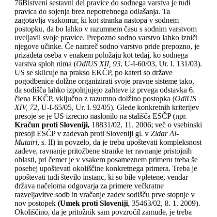
76
Bistveni sestavni del pravice do sodnega varstva je tudi
pravica do sojenja brez nepotrebnega odlašanja. Ta
zagotavlja vsakomur, ki kot stranka nastopa v sodnem
postopku, da bo lahko v razumnem času s sodnim varstvom
uveljavil svoje pravice. Prepozno sodno varstvo lahko izniči
njegove učinke. Če namreč sodno varstvo pride prepozno, je
prizadeta oseba v enakem položaju kot tedaj, ko sodnega
varstva sploh nima (
OdlUS XII, 93
, U-I-60/03, Ur. l. 131/03).
US se sklicuje na prakso EKČP, po kateri so države
pogodbenice dolžne organizirati svoje pravne sisteme tako,
da sodišča lahko izpolnjujejo zahteve iz prvega odstavka 6.
člena EKČP, vključno z razumno dolžino postopka (
OdlUS
XIV, 72
, U-I-65/05, Ur. l. 92/05). Glede konkretnih kriterijev
presoje se je US izrecno naslonilo na stališča ESČP (npr.
Kračun proti Sloveniji,
18831/02, 11. 2006; več o vsebinski
presoji ESČP v zadevah proti Sloveniji gl. v
Zidar Al-
Mutairi
, s. II) in povzelo, da je treba upoštevati kompleksnost
zadeve, ravnanje pritožbene stranke ter ravnanje pristojnih
oblasti, pri čemer je v vsakem posameznem primeru treba še
posebej upoštevati okoliščine konkretnega primera. Treba je
upoštevati tudi število instanc, ki so bile vpletene, vendar
država načeloma odgovarja za primere večkratne
razveljavitve sodb in vračanje zadev sodišču prve stopnje v
nov postopek
(Umek proti Sloveniji
, 35463/02, 8. 1. 2009).
Okoliščino, da je pritožnik sam povzročil zamude, je treba