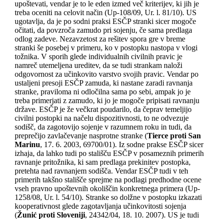
upoštevati, vendar je to le eden izmed več kriterijev, ki jih je
treba oceniti na celovit način (Up-108/09, Ur. l. 81/10). US
ugotavlja, da je po sodni praksi ESČP stranki sicer mogoče
očitati, da povzroča zamudo pri sojenju, če sama predlaga
odlog zadeve. Nezavzetost za rešitev spora gre v breme
stranki še posebej v primeru, ko v postopku nastopa v vlogi
tožnika. V sporih glede individualnih civilnih pravic je
namreč utemeljena ureditev, da se tudi strankam naloži
odgovornost za učinkovito varstvo svojih pravic. Vendar po
ustaljeni presoji ESČP zamuda, ki nastane zaradi ravnanja
stranke, praviloma ni odločilna sama po sebi, ampak jo je
treba primerjati z zamudo, ki jo je mogoče pripisati ravnanju
države. ESČP je že večkrat poudarilo, da čeprav temeljijo
civilni postopki na načelu dispozitivnosti, to ne odvezuje
sodišč, da zagotovijo sojenje v razumnem roku in tudi, da
preprečijo zavlačevanje nasprotne stranke (
Tierce proti San
Marinu
, 17. 6. 2003, 69700/01). Iz sodne prakse ESČP sicer
izhaja, da lahko tudi po stališču ESČP v posameznih primerih
ravnanje pritožnika, ki sam predlaga prekinitev postopka,
pretehta nad ravnanjem sodišča. Vendar ESČP tudi v teh
primerih takšno stališče sprejme na podlagi predhodne ocene
vseh pravno upoštevnih okoliščin konkretnega primera (Up-
1258/08, Ur. l. 54/10). Stranke so dolžne v postopku izkazati
kooperativnost glede zagotavljanja učinkovitosti sojenja
(
Žunić proti Sloveniji
, 24342/04, 18. 10. 2007). US je tudi