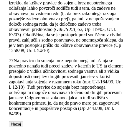
izreklo, da kršitev pravice do sojenja brez nepotrebnega
odlašanja lahko povzroči sodišče tudi s tem, da zadeve ne
obravnava po vrstnem redu (tj. da brez zakonitega razloga
poznejše zadeve obravnava prej), pa tudi z neupoštevanjem
določb sodnega reda, da je določeno zadevo treba
obravnavati prednostno (
OdlUS XII, 62
, Up-119/03, Ur. l.
63/03). Okoliščina, da se je postopek pred sodiščem v civilni
pravdi zaključil s sodno poravnavo, ne onemogoča sklepa, da
je v tem postopku prišlo do kršitve obravnavane pravice (Up-
1258/08, Ur. l. 54/10).
77
Na pravico do sojenja brez nepotrebnega odlašanja se
posredno nanaša tudi precej zadev, v katerih je US ta element
presojalo z vidika učinkovitosti sodnega varstva ali z vidika
dopustnosti omejitev drugih procesnih jamstev v korist
zagotavljanja sojenja v razumnem roku (npr. U-I-164/09, Ur.
l. 12/10). Tudi pravice do sojenja brez nepotrebnega
odlašanja ni mogoče obravnavati ločeno od drugih procesnih
jamstev. Odgovornost zakonodajalca in tudi sodišča v
konkretnem primeru je, da najde pravo mero pri zagotovitvi
koncentracije in pospešitve postopka (Up-2443/08, Ur. l.
84/09).
Nazaj