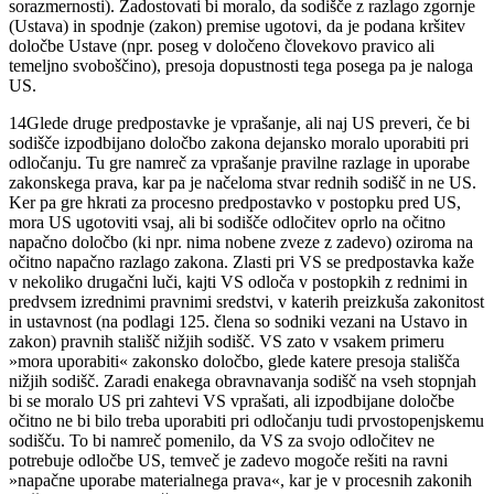
sorazmernosti). Zadostovati bi moralo, da sodišče z razlago zgornje
(Ustava) in spodnje (zakon) premise ugotovi, da je podana kršitev
določbe Ustave (npr. poseg v določeno človekovo pravico ali
temeljno svoboščino), presoja dopustnosti tega posega pa je naloga
US.
14
Glede druge predpostavke je vprašanje, ali naj US preveri, če bi
sodišče izpodbijano določbo zakona dejansko moralo uporabiti pri
odločanju. Tu gre namreč za vprašanje pravilne razlage in uporabe
zakonskega prava, kar pa je načeloma stvar rednih sodišč in ne US.
Ker pa gre hkrati za procesno predpostavko v postopku pred US,
mora US ugotoviti vsaj, ali bi sodišče odločitev oprlo na očitno
napačno določbo (ki npr. nima nobene zveze z zadevo) oziroma na
očitno napačno razlago zakona. Zlasti pri VS se predpostavka kaže
v nekoliko drugačni luči, kajti VS odloča v postopkih z rednimi in
predvsem izrednimi pravnimi sredstvi, v katerih preizkuša zakonitost
in ustavnost (na podlagi 125. člena so sodniki vezani na Ustavo in
zakon) pravnih stališč nižjih sodišč. VS zato v vsakem primeru
»mora uporabiti« zakonsko določbo, glede katere presoja stališča
nižjih sodišč. Zaradi enakega obravnavanja sodišč na vseh stopnjah
bi se moralo US pri zahtevi VS vprašati, ali izpodbijane določbe
očitno ne bi bilo treba uporabiti pri odločanju tudi prvostopenjskemu
sodišču. To bi namreč pomenilo, da VS za svojo odločitev ne
potrebuje odločbe US, temveč je zadevo mogoče rešiti na ravni
»napačne uporabe materialnega prava«, kar je v procesnih zakonih