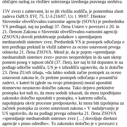
običajen razlog za vložitev ustreznega izrednega pravnega sredstva.
15
V zvezi z zahtevami, ki so jih vložila sodišča, je pomembna zlasti
zadeva
OdlUS XVI, 75
, U-I-216/07, Ur. l. 99/07. Direktor
Slovenske obveščevalno-varnostne agencije (SOVA) je predsedniku
VS predlagal, naj na podlagi 37. člena Ustave v povezavi z 20. in
21. členom Zakona o Slovenski obveščevalno-varnostni agenciji
(ZSOVA) dovoli pridobivanje podatkov s spremljanjem
mednarodnih sistemov zvez. Predsednik VS je postopek odločanja o
tem predlogu prekinil in vložil zahtevo za oceno ustavnosti prvega
odstavka 21. člena ZSOVA. Menil je, da je pojem »spremljanje
mednarodnih sistemov zvez« pravno neopredeljen in da sam ukrep
pomeni poseg v tajnost občil (37. člen), ker naj bi bil dopusten le na
podlagi odločbe sodišča. US je v izhodišču ugotovilo, da iz določbe
23. člena ZUstS izhaja, »da lahko sodnik začne postopek za oceno
ustavnosti zakona le, če prekine postopek odločanja o posamični
zadevi, v kateri bi (glede na svojo pristojnost) moral uporabiti
domnevno neustavno določbo zakona. Tako dejstvo prekinitve
postopka kot tudi to, da mora sodnik izkazati, da mora izpodbijano
zakonsko določbo uporabiti v postopku, v katerem odloča,
napolnjujeta okvir procesne predpostavke, ki mora biti izpolnjena za
začetek postopka za oceno ustavnosti zakona.« V nadaljevanju je
US ugotovilo, da na podlagi prvega odstavka 21. člena ZSOVA
»spremljanje mednarodnih sistemov zvez […] dovoljuje direktor
agencije s pisno odredbo«. To zakonsko določbo je v povezavi z