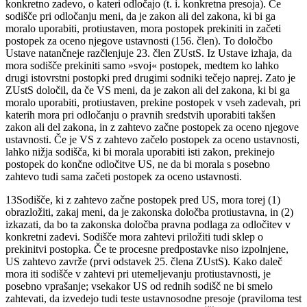
konkretno zadevo, o kateri odločajo (t. i. konkretna presoja). Če
sodišče pri odločanju meni, da je zakon ali del zakona, ki bi ga
moralo uporabiti, protiustaven, mora postopek prekiniti in začeti
postopek za oceno njegove ustavnosti (156. člen). To določbo
Ustave natančneje razčlenjuje 23. člen ZUstS. Iz Ustave izhaja, da
mora sodišče prekiniti samo »svoj« postopek, medtem ko lahko
drugi istovrstni postopki pred drugimi sodniki tečejo naprej. Zato je
ZUstS določil, da če VS meni, da je zakon ali del zakona, ki bi ga
moralo uporabiti, protiustaven, prekine postopek v vseh zadevah, pri
katerih mora pri odločanju o pravnih sredstvih uporabiti takšen
zakon ali del zakona, in z zahtevo začne postopek za oceno njegove
ustavnosti. Če je VS z zahtevo začelo postopek za oceno ustavnosti,
lahko nižja sodišča, ki bi morala uporabiti isti zakon, prekinejo
postopek do končne odločitve US, ne da bi morala s posebno
zahtevo tudi sama začeti postopek za oceno ustavnosti.
13
Sodišče, ki z zahtevo začne postopek pred US, mora torej (1)
obrazložiti, zakaj meni, da je zakonska določba protiustavna, in (2)
izkazati, da bo ta zakonska določba pravna podlaga za odločitev v
konkretni zadevi. Sodišče mora zahtevi priložiti tudi sklep o
prekinitvi postopka. Če te procesne predpostavke niso izpolnjene,
US zahtevo zavrže (prvi odstavek 25. člena ZUstS). Kako daleč
mora iti sodišče v zahtevi pri utemeljevanju protiustavnosti, je
posebno vprašanje; vsekakor US od rednih sodišč ne bi smelo
zahtevati, da izvedejo tudi teste ustavnosodne presoje (praviloma test