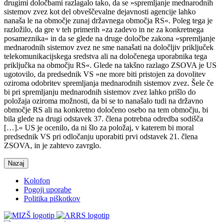
drugimi določbami razlagalo tako, da se »spremljanje mednarodnih
sistemov zvez kot del obveščevalne dejavnosti agencije lahko
nanaša le na območje zunaj državnega območja RS«. Poleg tega je
razložilo, da gre v teh primerih »za zadevo in ne za konkretnega
posameznika« in da se glede na druge določbe zakona »spremljanje
mednarodnih sistemov zvez ne sme nanašati na določljiv priključek
telekomunikacijskega sredstva ali na določenega uporabnika tega
priključka na območju RS«. Glede na takšno razlago ZSOVA je US
ugotovilo, da predsednik VS »ne more biti pristojen za dovolitev
oziroma odobritev spremljanja mednarodnih sistemov zvez. Šele če
bi pri spremljanju mednarodnih sistemov zvez lahko prišlo do
položaja oziroma možnosti, da bi se to nanašalo tudi na državno
območje RS ali na konkretno določeno osebo na tem območju, bi
bila glede na drugi odstavek 37. člena potrebna odredba sodišča
[…].« US je ocenilo, da ni šlo za položaj, v katerem bi moral
predsednik VS pri odločanju uporabiti prvi odstavek 21. člena
ZSOVA, in je zahtevo zavrglo.
Nazaj
Kolofon
Pogoji uporabe
Politika piškotkov