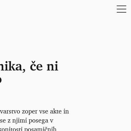
ika, če ni
o
varstvo zoper vse akte in
 se z njimi posega v
konitosti posamičnih