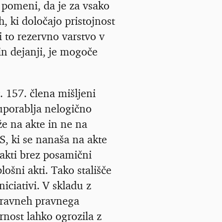
 pomeni, da je za vsako
, ki določajo pristojnost
i to rezervno varstvo v
in dejanji, je mogoče
. 157. člena mišljeni
 uporablja nelogično
e na akte in ne na
US, ki se nanaša na akte
 akti brez posamični
lošni akti. Tako stališče
iciativi. V skladu z
h ravneh pravnega
arnost lahko ogrozila z