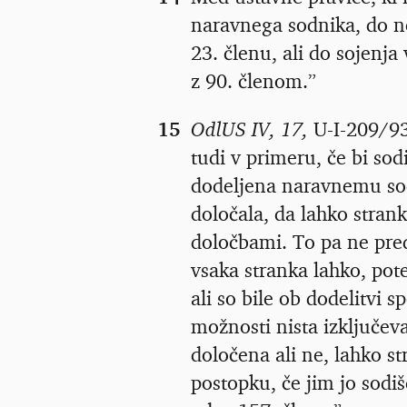
naravnega sodnika, do n
23. členu, ali do sojenj
z 90. členom.”
15
OdlUS IV, 17,
U-I-209/93
tudi v primeru, če bi so
dodeljena naravnemu sodn
določala, da lahko stran
določbami. To pa ne pred
vsaka stranka lahko, pot
ali so bile ob dodelitvi
možnosti nista izključeva
določena ali ne, lahko s
postopku, če jim jo sodi