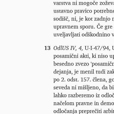
varstva ni mogoče zoževa
ustavno pravico potrebno 
sodišč, ni, je kot zadnjo
upravnem sporu. Če gre z
uveljavljati odškodnino 
13
OdlUS IV, 4,
U-I-47/94, U
posamični akti, ki niso 
besedno zvezo ‘posamični
dejanja, je menil tudi za
po 2. odst. 157. člena, g
seveda ni mišljeno, da bi
lahko razberemo iz odloč
načelom pravne in demok
odločanja preprečiti arbi