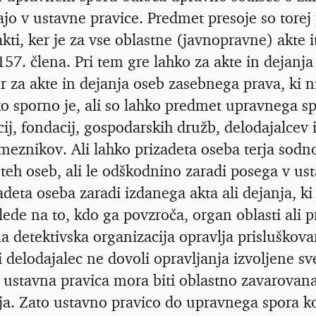
ajo v ustavne pravice. Predmet presoje so torej
akti, ker je za vse oblastne (javnopravne) akte 
157. člena. Pri tem gre lahko za akte in dejanj
ter za akte in dejanja oseb zasebnega prava, ki
o sporno je, ali so lahko predmet upravnega spo
cij, fondacij, gospodarskih družb, delodajalcev i
meznikov. Ali lahko prizadeta oseba terja sod
teh oseb, ali le odškodnino zaradi posega v u
adeta oseba zaradi izdanega akta ali dejanja, ki 
lede na to, kdo ga povzroča, organ oblasti ali
 detektivska organizacija opravlja prisluškova
i delodajalec ne dovoli opravljanja izvoljene sv
ustavna pravica mora biti oblastno zavarovana
ja. Zato ustavno pravico do upravnega spora k