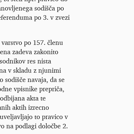
anovljenega sodišča po
referenduma po 3. v zvezi
 varstvo po 157. členu
očena zadeva zakonito
sodnikov res nista
ena v skladu z njunimi
o sodišče navaja, da se
dne vpisnike prepriča,
podbijana akta te
anih aktih izrecno
veljavljajo to pravico v
vo na podlagi določbe 2.