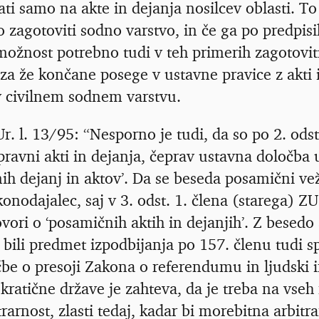
ti samo na akte in dejanja nosilcev oblasti. To
zagotoviti sodno varstvo, in če ga po predpisih
 možnost potrebno tudi v teh primerih zagotovit
a že končane posege v ustavne pravice z akti 
v civilnem sodnem varstvu.
r. l. 13/95: “Nesporno je tudi, da so po 2. odst
upravni akti in dejanja, čeprav ustavna določba
h dejanj in aktov’. Da se beseda posamični vež
konodajalec, saj v 3. odst. 1. člena (starega) Z
ovori o ‘posamičnih aktih in dejanjih’. Z besedo
 bili predmet izpodbijanja po 157. členu tudi sp
be o presoji Zakona o referendumu in ljudski in
ratične države je zahteva, da je treba na vse
trarnost, zlasti tedaj, kadar bi morebitna arbitr