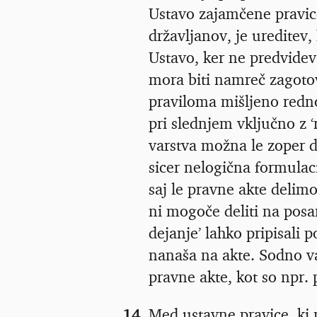
Ustavo zajamčene pravic
državljanov, je ureditev,
Ustavo, ker ne predvidev
mora biti namreč zagotov
praviloma mišljeno redn
pri slednjem vključno z 
varstva možna le zoper d
sicer nelogična formulac
saj le pravne akte delim
ni mogoče deliti na pos
dejanje’ lahko pripisali 
nanaša na akte. Sodno va
pravne akte, kot so npr. 
14
Med ustavne pravice, ki 