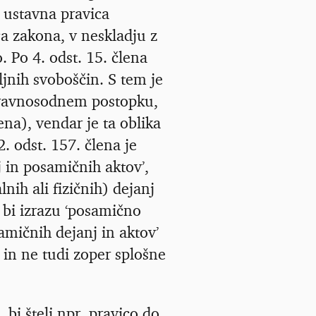
 ustavna pravica
ga zakona, v neskladju z
 Po 4. odst. 15. člena
jnih svoboščin. S tem je
pravnosodnem postopku,
na), vendar je ta oblika
. odst. 157. člena je
j in posamičnih aktov’,
ih ali fizičnih) dejanj
 bi izrazu ‘posamično
amičnih dejanj in aktov’
 in ne tudi zoper splošne
bi šteli npr. pravico do