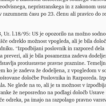
eodvisnega, nepristranskega in z zakonom ust
a v razumnem času po 23. členu ali pravico do 
, Ur. l.18/95: US je opozorilo na možno sodno
dišče odreklo možnost vpogleda, ali je bila dol
iku. “Izpodbijani poslovnik in razpored dela 
ka preveri, ali je bila posamezna zadeva dodelj
stavlja protiustavne pravne praznine. Temeljn
em ko je zadeva že dodeljena, z vpogledom v so
 spoštovane določbe Poslovnika in Razporeda. Iz
la. Ne glede na to, ali je ta možnost v izpodbij
tranke že neposredno na podlagi določb Ustave u
šče odreka, pa imajo na razpolago pravno varst