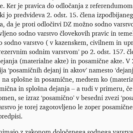
e. Ker je pravica do odločanja z referendumom
 ki jo predvideva 2. odst. 15. člena izpodbijane
a, da je proti odločitvi DZ možno sodno varstvo.
ljeno sodno varstvo človekovih pravic in temel
o sodno varstvo ( v kazenskem, civilnem in u
‘rezervnim sodnim varstvom’ po 2. odst. 157. čle
ejanja (materialne akte) in posamične akte. V 2
ija ‘posamičnih dejanj in aktov’ namesto ‘dejan
o na splošne in posamične, medtem ko (materialn
amična in splošna dejanja
–
a tudi v primeru, če
pomen, se izraz ‘posamično’ v besedni zvezi ‘pos
rstvo je torej zagotovljeno le zoper posamične
predpisi.
nimajo z zakonom določenega sodnega varstva, 