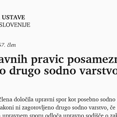
57. člen
avnih pravic posamezn
o drugo sodno varstv
 člena določila upravni spor kot posebno sodno 
 zakoni ni zagotovljeno drugo sodno varstvo, če
m upravnem sporu odloča upravno sodišče o za