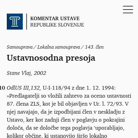
Samouprava / Lokalna samouprava / 143. člen
Ustavnosodna presoja
Stane Vlaj
, 2002
10
OdlUS III,132,
U-I-118/94 z dne 1. 12. 1994:
»Predlagatelji so vložili zahtevo za oceno ustavnosti
87. člena ZLS, kot je bil objavljen v Ur. l. 72/93. V
njej navajajo, da je izpodbijani člen v neskladju z
Ustavo, ker kot zadnji člen v poglavju o pokrajini
določa, da se določbe tega poglavja ‘uporabljajo,
kolikor občine, ki ustanovijo širšo lokalno