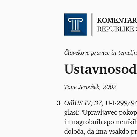
Človekove pravice in temeljn
Ustavnosod
Tone Jerovšek
, 2002
3
OdlUS IV, 37,
U-I-299/94,
glasi: ‘Upravljavec pokop
in nagrobnih spomenikih 
določa, da ima vsakdo p