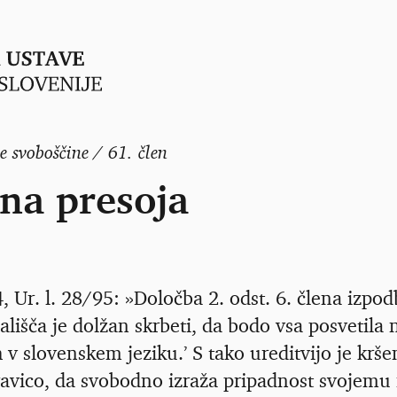
e svoboščine / 61. člen
na presoja
 Ur. l. 28/95: »Določba 2. odst. 6. člena izpod
ališča je dolžan skrbeti, da bodo vsa posvetila
v slovenskem jeziku.’ S tako ureditvijo je krše
ravico, da svobodno izraža pripadnost svojemu 