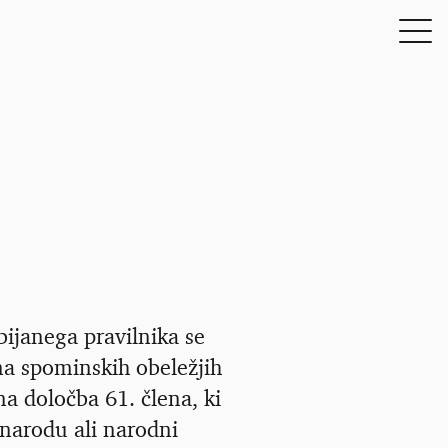
bijanega pravilnika se
 na spominskih obeležjih
na določba 61. člena, ki
narodu ali narodni