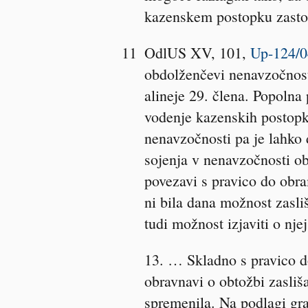
kazenskem postopku zasto
11
OdlUS XV, 101,
Up-124/0
obdolženčevi nenavzočnosti
alineje 29. člena. Popolna
vodenje kazenskih postopko
nenavzočnosti pa je lahko 
sojenja v nenavzočnosti ob
povezavi s pravico do obra
ni bila dana možnost zasli
tudi možnost izjaviti o njej
13. … Skladno s pravico do
obravnavi o obtožbi zasliš
spremenila. Na podlagi gra