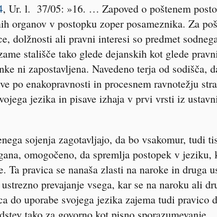
4
, Ur. l. 37/05: »16. … Zapoved o poštenem post
ih organov v postopku zoper posameznika. Za pošt
ce, dolžnosti ali pravni interesi so predmet sodneg
ame stališče tako glede dejanskih kot glede pravn
nke ni zapostavljena. Navedeno terja od sodišča, 
eve po enakopravnosti in procesnem ravnotežju st
ojega jezika in pisave izhaja v prvi vrsti iz ustav
enega sojenja zagotavljajo, da bo vsakomur, tudi ti
gana, omogočeno, da spremlja postopek v jeziku, k
e. Ta pravica se nanaša zlasti na naroke in druga u
strezno prevajanje vsega, kar se na naroku ali 
ca do uporabe svojega jezika zajema tudi pravico d
redstev tako za govorno kot pisno sporazumevanje 