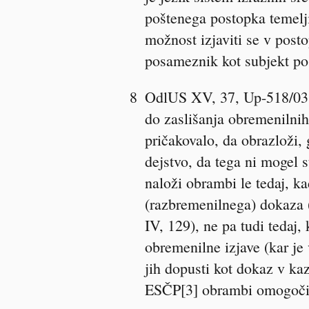
poštenega postopka temelji
možnost izjaviti se v posto
posameznik kot subjekt pos
8
OdlUS XV, 37, Up-518/03, 
do zaslišanja obremenilnih
pričakovalo, da obrazloži, 
dejstvo, da tega ni mogel 
naloži obrambi le tedaj, ka
(razbremenilnega) dokaza 
IV, 129), ne pa tudi tedaj
obremenilne izjave (kar je 
jih dopusti kot dokaz v k
ESČP[3] obrambi omogočiti,