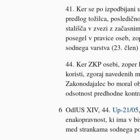
41. Ker se po izpodbijani 
predlog tožilca, posledičn
stališča v zvezi z začasni
posegel v pravice oseb, zo
sodnega varstva (23. člen
44. Ker ZKP osebi, zoper 
koristi, zgoraj navedenih 
Zakonodajalec bo moral obl
odsotnost predhodne kontra
6
OdlUS XIV, 44
.
Up-21/05
enakopravnost, ki ima v bis
med strankama sodnega po