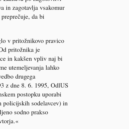
va in zagotavlja vsakomur
 preprečuje, da bi
lo v pritožnikovo pravico
Od pritožnika je
vce in kakšen vpliv naj bi
reme utemeljevanja lahko
zvedbo drugega
93 z dne 8. 6. 1995, OdlUS
zenskem postopku uporabi
 policijskih sodelavcev) in
ljeno sodno prakso
vtorja.«