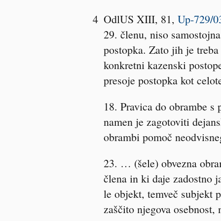
4
OdlUS XIII, 81,
Up-729/03
29. členu, niso samostojn
postopka. Zato jih je treba
konkretni kazenski postop
presoje postopka kot celot
18. Pravica do obrambe s 
namen je zagotoviti dejan
obrambi pomoč neodvisneg
23. … (šele) obvezna obram
člena in ki daje zadostno 
le objekt, temveč subjekt 
zaščito njegova osebnost, n