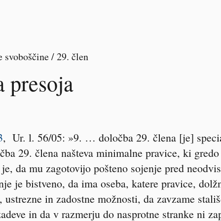
 svoboščine / 29. člen
 presoja
3
, Ur. l. 56/05: »9. … določba 29. člena [je] spec
ločba 29. člena našteva minimalne pravice, ki gre
 je, da mu zagotovijo pošteno sojenje pred neodvi
e je bistveno, da ima oseba, katere pravice, dolžno
 ustrezne in zadostne možnosti, da zavzame stališ
zadeve in da v razmerju do nasprotne stranke ni za