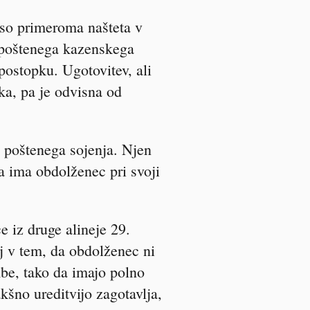
 so primeroma našteta v
o poštenega kazenskega
 postopku. Ugotovitev, ali
a, pa je odvisna od
 poštenega sojenja. Njen
a ima obdolženec pri svoji
e iz druge alineje 29.
j v tem, da obdolženec ni
mbe, tako da imajo polno
kšno ureditvijo zagotavlja,