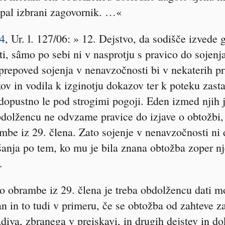
pal izbrani zagovornik. …«
4
, Ur. l. 127/06: » 12. Dejstvo, da sodišče izvede
, sâmo po sebi ni v nasprotju s pravico do sojenj
 prepoved sojenja v nenavzočnosti bi v nekaterih 
v in vodila k izginotju dokazov ter k poteku zasta
dopustno le pod strogimi pogoji. Eden izmed njih j
dolžencu ne odvzame pravice do izjave o obtožbi, k
mbe iz 29. člena. Zato sojenje v nenavzočnosti ni
šanja po tem, ko mu je bila znana obtožba zoper nj
.
 obrambe iz 29. člena je treba obdolžencu dati mo
an in to tudi v primeru, če se obtožba od zahteve z
diva, zbranega v preiskavi, in drugih dejstev in d