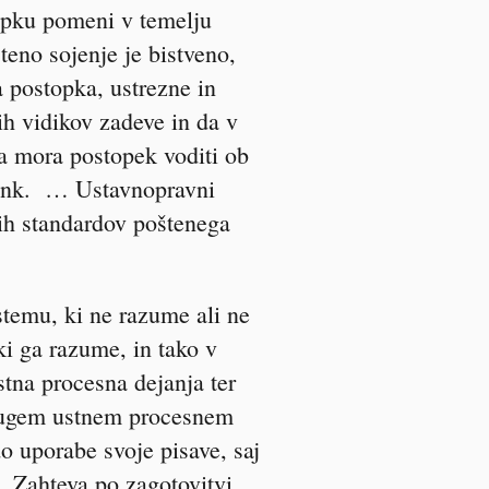
opku pomeni v temelju
eno sojenje je bistveno,
a postopka, ustrezne in
ih vidikov zadeve in da v
da mora postopek voditi ob
rank. … Ustavnopravni
nih standardov poštenega
stemu, ki ne razume ali ne
i ga razume, in tako v
stna procesna dejanja ter
drugem ustnem procesnem
o uporabe svoje pisave, saj
… Zahteva po zagotovitvi