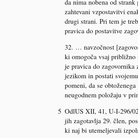
da nima nobena od strank 
zahtevani vzpostavitvi ena
drugi strani. Pri tem je tr
pravica do postavitve zago
32. … navzočnost [zagovorni
ki omogoča vsaj približno 
je pravica do zagovornika 
jezikom in postati svojemu
pomeni, da se obtoženega p
neugodnem položaju v pri
5
OdlUS XII, 41, U-I-296/02
jih zagotavlja 29. člen, 
ki naj bi utemeljevali izp