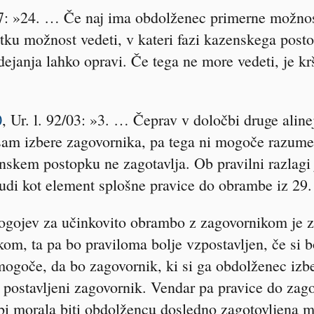
7: »24. … Če naj ima obdolženec primerne možnos
tku možnost vedeti, v kateri fazi kazenskega post
dejanja lahko opravi. Če tega ne more vedeti, je kr
0
, Ur. l. 92/03: »3. … Čeprav v določbi druge aline
sam izbere zagovornika, pa tega ni mogoče razumet
skem postopku ne zagotavlja. Ob pravilni razlagi 
udi kot element splošne pravice do obrambe iz 29.
ogojev za učinkovito obrambo z zagovornikom je
om, ta pa bo praviloma bolje vzpostavljen, če si 
 mogoče, da bo zagovornik, ki si ga obdolženec izb
t postavljeni zagovornik. Vendar pa pravice do zagov
bi morala biti obdolžencu dosledno zagotovljena m