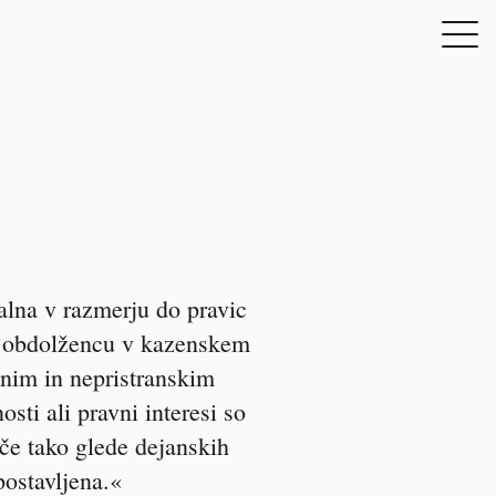
ialna v razmerju do pravic
do obdolžencu v kazenskem
snim in nepristranskim
sti ali pravni interesi so
če tako glede dejanskih
postavljena.«