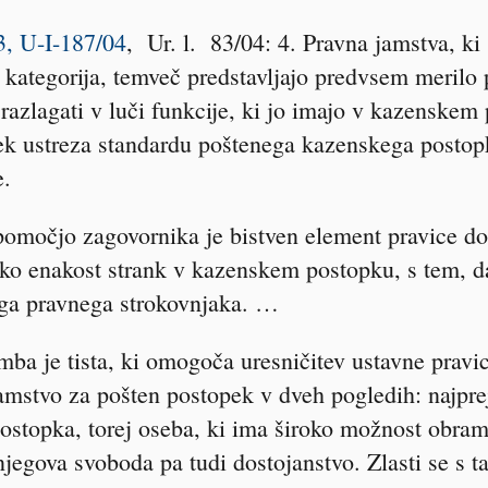
, U-I-187/04
, Ur. l. 83/04: 4. Pravna jamstva, ki
a kategorija, temveč predstavljajo predvsem meril
 razlagati v luči funkcije, ki jo imajo v kazenskem
ek ustreza standardu poštenega kazenskega postopk
e.
pomočjo zagovornika je bistven element pravice do
sko enakost strank v kazenskem postopku, s tem, d
a pravnega strokovnjaka. …
ba je tista, ki omogoča uresničitev ustavne pravic
jamstvo za pošten postopek v dveh pogledih: najpre
postopka, torej oseba, ki ima široko možnost obra
jegova svoboda pa tudi dostojanstvo. Zlasti se s ta