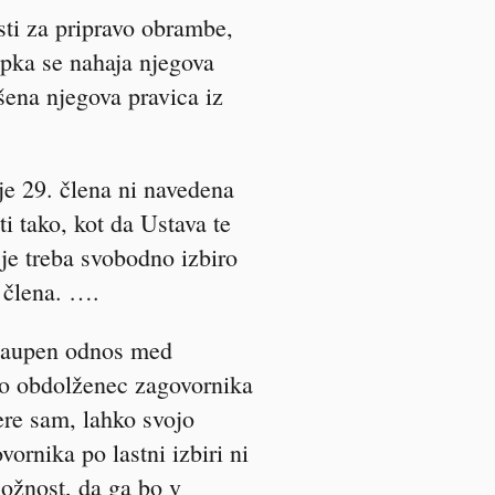
ti za pripravo obrambe,
opka se nahaja njegova
šena njegova pravica iz
je 29. člena ni navedena
i tako, kot da Ustava te
je treba svobodno izbiro
 člena. ….
 zaupen odnos med
bo obdolženec zagovornika
ere sam, lahko svojo
ornika po lastni izbiri ni
ožnost, da ga bo v