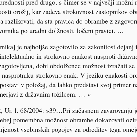
prednosti pred drugo, s čimer se v največji možni
kosti orožij, kar zadeva strokovnost zastopnikov o
eba razlikovati, da sta pravica do obrambe z zagovor
vornika po uradni dolžnosti, ločeni pravici. …
ka] je najboljše zagotovilo za zakonitost dejanj in
intelektualno in strokovno enakost nasproti državne
zagotovljena, dobi obdolženec možnost izražati se
 nasprotniku strokovno enak. V jeziku enakosti or
ostavi v položaj, da lahko predstavi svoj primer na
merjavi z državnim tožilcem. … «
, Ur. l. 68/2004: »39…Pri začasnem zavarovanju j
posebej pomembna možnost obrambe dokazovati ozi
olnjenost vsebinskih pogojev za odreditev tega om