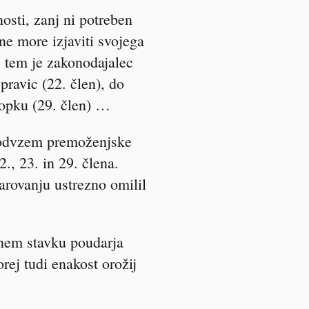
osti, zanj ni potreben
ne more izjaviti svojega
S tem je zakonodajalec
pravic (22. člen), do
topku (29. člen) …
a odvzem premoženjske
., 23. in 29. člena.
arovanju ustrezno omilil
dnem stavku poudarja
orej tudi enakost orožij