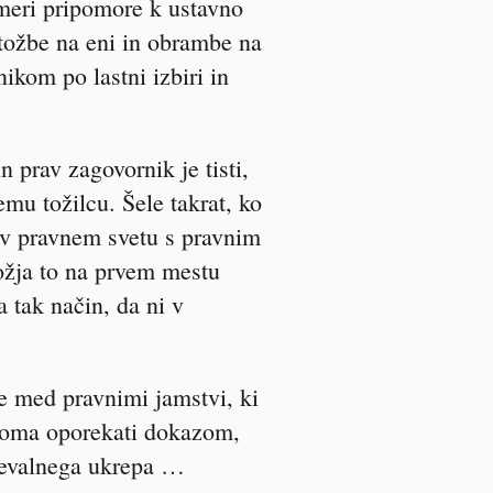
 meri pripomore k ustavno
btožbe na eni in obrambe na
nikom po lastni izbiri in
 prav zagovornik je tisti,
mu tožilcu. Šele takrat, ko
 v pravnem svetu s pravnim
ožja to na prvem mestu
 tak način, da ni v
e med pravnimi jamstvi, ki
roma oporekati dokazom,
ejevalnega ukrepa …