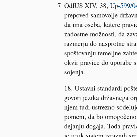
7
OdlUS XIV, 38,
Up-599/0
prepoved samovolje državn
da ima oseba, katere pravi
zadostne možnosti, da zavz
razmerju do nasprotne stra
spoštovanju temeljne zaht
okvir pravice do uporabe sv
sojenja.
18. Ustavni standardi pošt
govori jezika državnega or
njem tudi ustrezno sodeluj
pomeni, da bo omogočeno u
dejanju dogaja. Toda pravi
je jezik sistem izraznih s