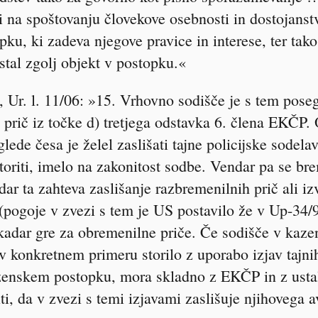
 na spoštovanju človekove osebnosti in dostojanst
pku, ki zadeva njegove pravice in interese, ter tako
tal zgolj objekt v postopku.«
Ur. l. 11/06: »15. Vrhovno sodišče je s tem poseg
 prič iz točke d) tretjega odstavka 6. člena EKČP. 
glede česa je želel zaslišati tajne policijske sodela
storiti, imelo na zakonitost sodbe. Vendar pa se b
dar ta zahteva zaslišanje razbremenilnih prič ali i
(pogoje v zvezi s tem je US postavilo že v Up-34/
, kadar gre za obremenilne priče. Če sodišče v ka
v konkretnem primeru storilo z uporabo izjav tajnih
azenskem postopku, mora skladno z EKČP in z usta
 da v zvezi s temi izjavami zaslišuje njihovega a