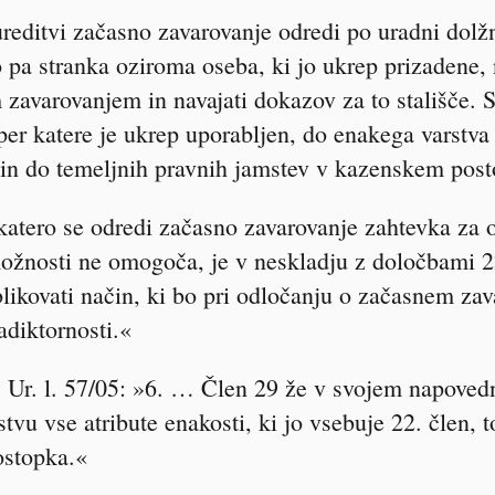
ureditvi začasno zavarovanje odredi po uradni dolžn
o pa stranka oziroma oseba, ki jo ukrep prizadene, 
m zavarovanjem in navajati dokazov za to stališče. 
per katere je ukrep uporabljen, do enakega varstva 
) in do temeljnih pravnih jamstev v kazenskem pos
katero se odredi začasno zavarovanje zahtevka z
možnosti ne omogoča, je v neskladju z določbami 22
ikovati način, ki bo pri odločanju o začasnem zav
diktornosti.«
, Ur. l. 57/05: »6. … Člen 29 že v svojem napove
tvu vse atribute enakosti, ki jo vsebuje 22. člen, t
stopka.«