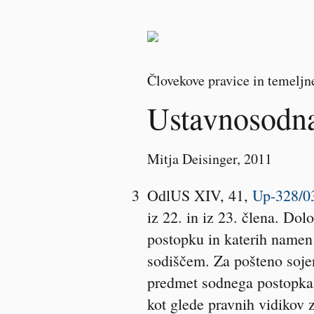
Človekove pravice in temeljne
Ustavnosodna
Mitja Deisinger
, 2011
3
OdlUS XIV, 41,
Up-328/0
iz 22. in iz 23. člena. Do
postopku in katerih namen
sodiščem. Za pošteno sojenj
predmet sodnega postopka,
kot glede pravnih vidikov 