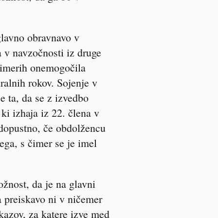
 glavno obravnavo v
a v navzočnosti iz druge
primerih onemogočila
ralnih rokov. Sojenje v
e ta, da se z izvedbo
i izhaja iz 22. člena v
 dopustno, če obdolžencu
ega, s čimer se je imel
žnost, da je na glavni
a preiskavo ni v ničemer
okazov, za katere izve med