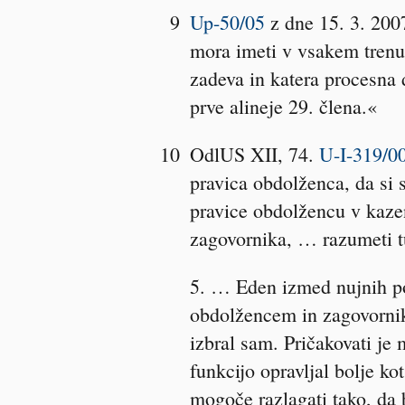
9
Up-50/05
z dne 15. 3. 200
mora imeti v vsakem trenu
zadeva in katera procesna 
prve alineje 29. člena.«
10
OdlUS XII, 74.
U-I-319/0
pravica obdolženca, da si 
pravice obdolžencu v kazen
zagovornika, … razumeti t
5. … Eden izmed nujnih p
obdolžencem in zagovornik
izbral sam. Pričakovati je
funkcijo opravljal bolje ko
mogoče razlagati tako, da 