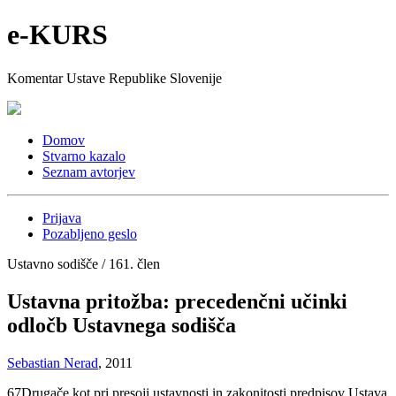
e-KURS
Komentar Ustave Republike Slovenije
Domov
Stvarno kazalo
Seznam avtorjev
Prijava
Pozabljeno geslo
Ustavno sodišče / 161. člen
Ustavna pritožba: precedenčni učinki
odločb Ustavnega sodišča
Sebastian Nerad
, 2011
67
Drugače kot pri presoji ustavnosti in zakonitosti predpisov Ustava