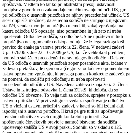
spoštovati. Medtem ko lahko pri abstraktni presoji ustavnosti
predpisov govorimo o zakonodajnem učinkovanju odločb US, gre
pri odločbah o ustavnih pritožbah za njihov precedenčni učinek. US
sicer dopušča možnost, da se redna sodišča ne strinjajo z njegovimi
stališči, vendar morajo prepričljivo utemeljiti, zakaj vprašanja, na
katera odločba US opozarja, niso pomembna in jih zato ni treba
upoštevati. Odločitev sodišča, ki odločbe US ne upošteva in tudi
prepričljivo ne argumentira odstopa od nje, že iz tega razloga krši
pravico do enakega varstva pravic iz 22. člena. V nedavni zadevi
Up-1676/06 z dne 22. 10. 2009 je US, kot že velikokrat pred tem,
ponovilo stališča o precedenčni naravi njegovih odločb: »Dejstvo,
da US odloča o ustavnih pritožbah zoper posamične akte, izdane v
zadevah prekrškov, le izjemoma (če gre za odločitev o pomembnem
ustavnopravnem vprašanju, ki presega pomen konkretne zadeve), pa
ne pomeni, da sodišču pri odločanju ni treba spoštovati
precedenčnih odločitev US. Navedena zahteva izhaja že iz 2. člena
Ustave in iz tretjega odstavka 1. člena ZUstS, ki določa, da so
odločbe US obvezne. To velja tudi za odločbe, sprejete v postopku z
ustavno pritožbo. V prvi vrsti gre seveda za spoštovanje odločitve
US o vloženi ustavni pritožbi v zadevi, v kateri so bili izdani akti,
izpodbijani z ustavno pritožbo. Hkrati pa gre tudi za upoštevanje
tovrstne odločitve v vseh drugih konkretnih primerih. Za
spoštovanje človekovih pravic je namreč bistveno, da sodišča
upoštevajo stališča US v svoji praksi. Sodniki so v skladu s 125.
členom pri opravljanju sodniške funkcije sicer neodvisni, vendar so