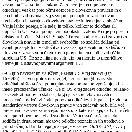
vezani na Ustavo in na zakon. Zato morajo imeti pri svojem
odločanju ves čas pred očmi določbe o človekovih pravicah in o
temeljnih svoboščinah, saj s svojimi postopki in z odločitvami
uveljavljajo in varujejo človekove pravice in temeljne svoboščine.
Vanje lahko posegajo le tedaj in toliko, kolikor to določata ali
dopuščata Ustava ali po njenem pooblastilu zakon. Ker je po prvem
odstavku 1. člena ZUstS US najvišji organ sodne oblasti za varstvo
človekovih pravic in temeljnih svoboščin, so sodišča dolžna pri
svojih postopkih in v odločitvah ves čas upoštevati tudi stališča, ki
jih v zvezi z varstvom človekovih pravic in temeljnih svoboščin
sprejema US. Če se z njimi ne strinjajo, pa morajo to prepričljivo
utemeljiti z ustavnopravnimi argumenti […].«
69
Kljub navedenim stališčem je senat US v tej zadevi (Up-
1676/06) ustavno pritožbo zavrgel, ker po mnogih istovrstnih
odločbah ni šlo več za pomembno ustavnopravno vprašanje, ki bi
imelo precedenčne učinke: »Če bi US o tej zadevi odločilo, bi lahko
le še enkrat ponovilo stališče, ki ga je že sprejelo v navedeni
precedenčni odločitvi. Taka ponovna odločitev US pa […] z vidika
standardov varstva človekovih pravic v teh zadevah ne bi bila več
precedenčna.« Gre za novejšo prakso, iz katere izhaja, da US ne želi
po nepotrebnem ponavljati svojih stališč, temveč pričakuje, da
sodišča in drugi organi njegove odločbe poznajo in jih upoštevajo
pri odločanju. Kritiko tega pristopa je v zadevi
OdlUS XVI, 47
, Up-
1062/05, Ur. l. 31/07 izrazil sodnik Ribičič: »Za pravno naravo