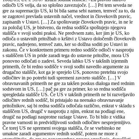
odločb US velja, da so splošno zavezujoče. […] Pri tem seveda ne
gre za supremacijo US, ki bi bila sama sebi namen, temveč za to, da
se zagotovi prevlada ustavnih načel, vrednot in človekovih pravic,
zapisanih v Ustavi. […] Za spoštovanje človekovih pravic, in ne le
za položaj US, je bistveno, da redna sodišča spoštujejo njegova
stališča v svoji sodni praksi. Ne predvsem zato, ker jim je US, ko
odloča o ustavnih pritožbah o kršitvi z Ustavo določenih človekovih
pravic, nadrejeno, temveč zato, ker so dolžna soditi po Ustavi in
zakonu. Če v konkretnem primeru redno sodišče odloči v nasprotju
s stališčem US in pride zaradi tega do ustavne pritožbe, mora US
ponovno odločati o zadevi. Seveda lahko US v takšnih izjemnih
primerih, če bi redno sodišče v svoji sodbi navedlo argumente za
drugačno stališče, kot ga je sprejelo US, ponovno pretehta svojo
odločitev in po potrebi tudi spremeni zavzeto stališče. […] V
obravnavanih primerih ne gre za takšen poskus dialoga med rednim
sodstvom in US, […] pač pa gre za primer, ko so redna sodišča
spregledala stališče US. Če US v takšnih primerih ne bi razveljavilo
odločitev rednih sodišč, bi pristajalo na neenako obravnavanje
pritožnikov, saj bi redna sodišča odločala različno, enkrat v skladu s
stališčem US, drugič v nasprotju z njim, enkrat na podlagi ene,
drugič na podlagi nasprotne razlage Ustave. To bi bilo z vidika
pravne varnosti in predvidljivosti sodnih odločitev nesprejemljivo.
Če torej US ne spremeni svojega stališča, če se vsebinsko ne
umakne zaradi argumentov rednih sodišč, potem ne more z