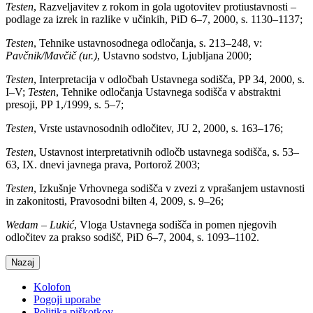
Testen
, Razveljavitev z rokom in gola ugotovitev protiustavnosti –
podlage za izrek in razlike v učinkih, PiD 6–7, 2000, s. 1130–1137;
Testen
, Tehnike ustavnosodnega odločanja, s. 213–248, v:
Pavčnik/Mavčič (ur.)
, Ustavno sodstvo, Ljubljana 2000;
Testen
, Interpretacija v odločbah Ustavnega sodišča, PP 34, 2000, s.
I–V;
Testen
, Tehnike odločanja Ustavnega sodišča v abstraktni
presoji, PP 1,/1999, s. 5–7;
Testen
, Vrste ustavnosodnih odločitev, JU 2, 2000, s. 163–176;
Testen
, Ustavnost interpretativnih odločb ustavnega sodišča, s. 53–
63, IX. dnevi javnega prava, Portorož 2003;
Testen
, Izkušnje Vrhovnega sodišča v zvezi z vprašanjem ustavnosti
in zakonitosti, Pravosodni bilten 4, 2009, s. 9–26;
Wedam – Lukić
, Vloga Ustavnega sodišča in pomen njegovih
odločitev za prakso sodišč, PiD 6–7, 2004, s. 1093–1102.
Nazaj
Kolofon
Pogoji uporabe
Politika piškotkov