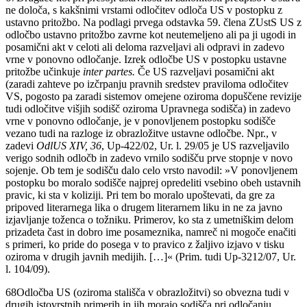
ne določa, s kakšnimi vrstami odločitev odloča US v postopku z
ustavno pritožbo. Na podlagi prvega odstavka 59. člena ZUstS US z
odločbo ustavno pritožbo zavrne kot neutemeljeno ali pa ji ugodi in
posamični akt v celoti ali deloma razveljavi ali odpravi in zadevo
vrne v ponovno odločanje. Izrek odločbe US v postopku ustavne
pritožbe učinkuje
inter partes.
Če US razveljavi posamični akt
(zaradi zahteve po izčrpanju pravnih sredstev praviloma odločitev
VS, pogosto pa zaradi sistemov omejene oziroma dopuščene revizije
tudi odločitve višjih sodišč oziroma Upravnega sodišča) in zadevo
vrne v ponovno odločanje, je v ponovljenem postopku sodišče
vezano tudi na razloge iz obrazložitve ustavne odločbe. Npr., v
zadevi
OdlUS XIV, 36
, Up-422/02, Ur. l. 29/05 je US razveljavilo
verigo sodnih odločb in zadevo vrnilo sodišču prve stopnje v novo
sojenje. Ob tem je sodišču dalo celo vrsto navodil: »V ponovljenem
postopku bo moralo sodišče najprej opredeliti vsebino obeh ustavnih
pravic, ki sta v koliziji. Pri tem bo moralo upoštevati, da gre za
pripoved literarnega lika o drugem literarnem liku in ne za javno
izjavljanje toženca o tožniku. Primerov, ko sta z umetniškim delom
prizadeta čast in dobro ime posameznika, namreč ni mogoče enačiti
s primeri, ko pride do posega v to pravico z žaljivo izjavo v tisku
oziroma v drugih javnih medijih. […]« (Prim. tudi Up-3212/07, Ur.
l. 104/09).
68
Odločba US (oziroma stališča v obrazložitvi) so obvezna tudi v
drugih istovrstnih primerih in jih morajo sodišča pri odločanju