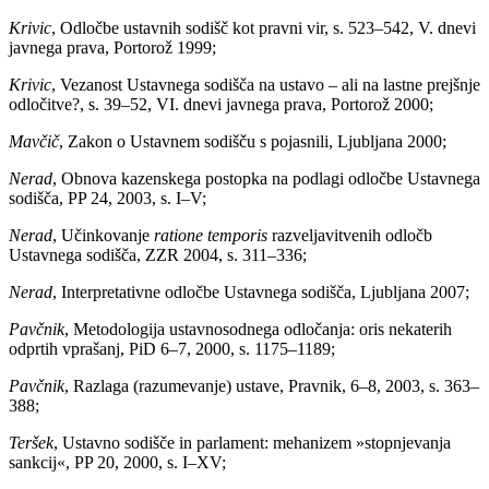
Krivic
, Odločbe ustavnih sodišč kot pravni vir, s. 523–542, V. dnevi
javnega prava, Portorož 1999;
Krivic
, Vezanost Ustavnega sodišča na ustavo – ali na lastne prejšnje
odločitve?, s. 39–52, VI. dnevi javnega prava, Portorož 2000;
Mavčič
, Zakon o Ustavnem sodišču s pojasnili, Ljubljana 2000;
Nerad
, Obnova kazenskega postopka na podlagi odločbe Ustavnega
sodišča, PP 24, 2003, s. I–V;
Nerad
, Učinkovanje
ratione temporis
razveljavitvenih odločb
Ustavnega sodišča, ZZR 2004, s. 311–336;
Nerad
, Interpretativne odločbe Ustavnega sodišča, Ljubljana 2007;
Pavčnik
, Metodologija ustavnosodnega odločanja: oris nekaterih
odprtih vprašanj, PiD 6–7, 2000, s. 1175–1189;
Pavčnik
, Razlaga (razumevanje) ustave, Pravnik, 6–8, 2003, s. 363–
388;
Teršek
, Ustavno sodišče in parlament: mehanizem »stopnjevanja
sankcij«, PP 20, 2000, s. I–XV;