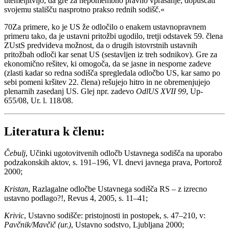
utemeljitvijo, da gre za nepomembno pravno vprašanje, dopuščati
svojemu stališču nasprotno prakso rednih sodišč.«
70
Za primere, ko je US že odločilo o enakem ustavnopravnem
primeru tako, da je ustavni pritožbi ugodilo, tretji odstavek 59. člena
ZUstS predvideva možnost, da o drugih istovrstnih ustavnih
pritožbah odloči kar senat US (sestavljen iz treh sodnikov). Gre za
ekonomično rešitev, ki omogoča, da se jasne in nesporne zadeve
(zlasti kadar so redna sodišča spregledala odločbo US, kar samo po
sebi pomeni kršitev 22. člena) rešujejo hitro in ne obremenjujejo
plenarnih zasedanj US. Glej npr. zadevo
OdlUS XVII 99
, Up-
655/08, Ur. l. 118/08.
Literatura k členu:
Čebulj
, Učinki ugotovitvenih odločb Ustavnega sodišča na uporabo
podzakonskih aktov, s. 191–196, VI. dnevi javnega prava, Portorož
2000;
Kristan
, Razlagalne odločbe Ustavnega sodišča RS – z izrecno
ustavno podlago?!, Revus 4, 2005, s. 11–41;
Krivic
, Ustavno sodišče: pristojnosti in postopek, s. 47–210, v:
Pavčnik/Mavčič (ur.)
, Ustavno sodstvo, Ljubljana 2000;