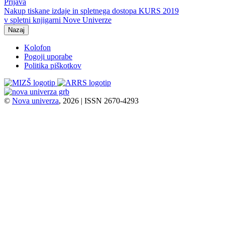
Prijava
Nakup tiskane izdaje in spletnega dostopa KURS 2019
v spletni knjigarni Nove Univerze
Nazaj
Kolofon
Pogoji uporabe
Politika piškotkov
©
Nova univerza
, 2026 | ISSN 2670-4293