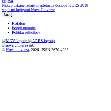
Prijava
Nakup tiskane izdaje in spletnega dostopa KURS 2019
v spletni knjigarni Nove Univerze
Nazaj
Kolofon
Pogoji uporabe
Politika piškotkov
©
Nova univerza
, 2026 | ISSN 2670-4293