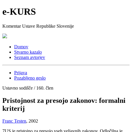
e-KURS
Komentar Ustave Republike Slovenije
Domov
Stvarno kazalo
Seznam avtorjev
Prijava
Pozabljeno geslo
Ustavno sodišče / 160. člen
Pristojnost za presojo zakonov: formalni
kriterij
Franc Testen
, 2002
7
US je pristojno za presojo vseh veljavnih zakonov. Odločilna je