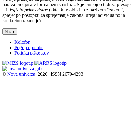
narava predpisa v formalnem smislu: US je pristojno tudi za presojo
t. i.
legis in privos datae
(akta, ki v obliki in z nazivom “zakon”,
sprejet po postopku za sprejemanje zakona, ureja individualno in
konkretno razmerje).
Nazaj
Kolofon
Pogoji uporabe
Politika piškotkov
©
Nova univerza
, 2026 | ISSN 2670-4293