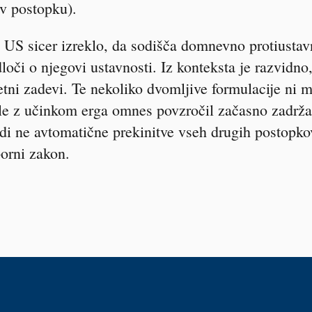
v postopku).
 US sicer izreklo, da sodišča domnevno protiusta
loči o njegovi ustavnosti. Iz konteksta je razvidn
tni zadevi. Te nekoliko dvomljive formulacije ni 
ole z učinkom
erga omnes
povzročil začasno zadrža
di ne avtomatične prekinitve vseh drugih postopkov
orni zakon.