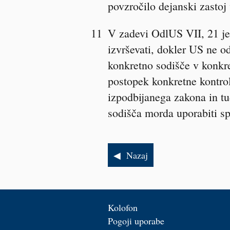
povzročilo
dejanski
zastoj 
11
V zadevi
OdlUS VII, 21
je
izvrševati, dokler US ne od
konkretno sodišče v konkre
postopek konkretne kontr
izpodbijanega zakona in tu
sodišča morda uporabiti sp
Nazaj
Kolofon
Pogoji uporabe