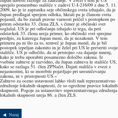
župan navesti razloge za zadržanje. V zvezi s tem je US
sprejelo pomembno stališče v zadevi U-I-216/09 z dne 5. 11.
2009, ko je iz zapisnika seje občinskega sveta izhajalo, da je
župan predlagal sprejem odloka, hkrati pa je članom sveta
pojasnil, da bo zaradi pravne varnosti pričel s postopkom po
petem odstavku 33. člena ZLS, s čimer je občinski svet
soglašal. US je pri odločanju izhajalo iz tega, da peti
odstavkek 33. člena ureja primer, ko občinski svet sprejme
predpis, za katerega župan meni, da je nezakonit. V tem
primeru pa ni šlo za to, temveč je župan menil, da je bil
postopek izpeljan zakonito in je želel pri US le preveriti svoje
stališče. US je odločilo, da ni pristojno »za dajanje mnenj,
kako je treba uporabiti posamezno določbo zakona. Iz
vsebine zahteve je razvidno, da župan zahteva le stališče US,
kako se razlaga 51. člen ZPNačrt. Dajati stališča v zvezi z
nejasnostmi, ki se morebiti pojavljajo pri uresničevanju
zakona, ni v pristojnosti US.«
Zahtevo za oceno ustavnosti lahko vloži tudi reprezentativno
združenje lokalnih skupnosti, če so ogrožene pravice lokalnih
skupnosti. Pogoje za ustanovitev reprezentativnega združenja
lokalnih skupnosti ureja 86. a člen ZLS.
Nazaj