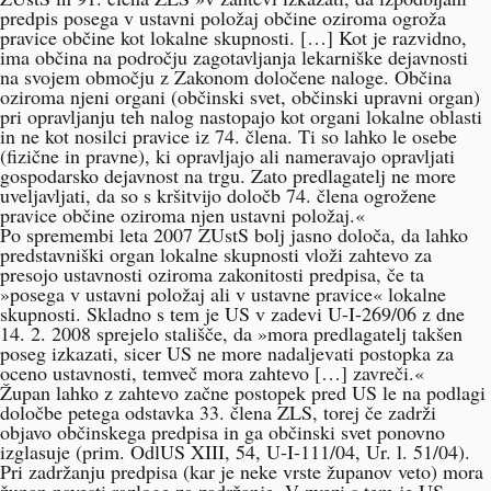
predpis posega v ustavni položaj občine oziroma ogroža
pravice občine kot lokalne skupnosti. […] Kot je razvidno,
ima občina na področju zagotavljanja lekarniške dejavnosti
na svojem območju z Zakonom določene naloge. Občina
oziroma njeni organi (občinski svet, občinski upravni organ)
pri opravljanju teh nalog nastopajo kot organi lokalne oblasti
in ne kot nosilci pravice iz 74. člena. Ti so lahko le osebe
(fizične in pravne), ki opravljajo ali nameravajo opravljati
gospodarsko dejavnost na trgu. Zato predlagatelj ne more
uveljavljati, da so s kršitvijo določb 74. člena ogrožene
pravice občine oziroma njen ustavni položaj.«
Po spremembi leta 2007 ZUstS bolj jasno določa, da lahko
predstavniški organ lokalne skupnosti vloži zahtevo za
presojo ustavnosti oziroma zakonitosti predpisa, če ta
»posega v ustavni položaj ali v ustavne pravice« lokalne
skupnosti. Skladno s tem je US v zadevi U-I-269/06 z dne
14. 2. 2008 sprejelo stališče, da »mora predlagatelj takšen
poseg izkazati, sicer US ne more nadaljevati postopka za
oceno ustavnosti, temveč mora zahtevo […] zavreči.«
Župan lahko z zahtevo začne postopek pred US le na podlagi
določbe petega odstavka 33. člena ZLS, torej če zadrži
objavo občinskega predpisa in ga občinski svet ponovno
izglasuje (prim.
OdlUS XIII, 54
, U-I-111/04, Ur. l. 51/04).
Pri zadržanju predpisa (kar je neke vrste županov veto) mora