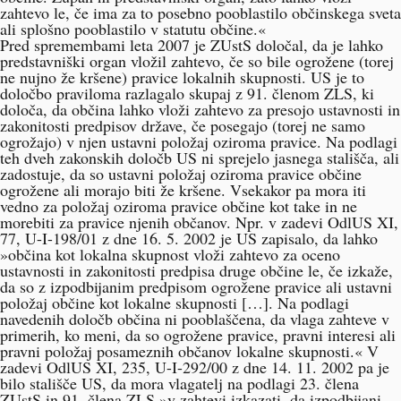
zahtevo le, če ima za to posebno pooblastilo občinskega sveta
ali splošno pooblastilo v statutu občine.«
Pred spremembami leta 2007 je ZUstS določal, da je lahko
predstavniški organ vložil zahtevo, če so bile ogrožene (torej
ne nujno že kršene) pravice lokalnih skupnosti. US je to
določbo praviloma razlagalo skupaj z 91. členom ZLS, ki
določa, da občina lahko vloži zahtevo za presojo ustavnosti in
zakonitosti predpisov države, če posegajo (torej ne samo
ogrožajo) v njen ustavni položaj oziroma pravice. Na podlagi
teh dveh zakonskih določb US ni sprejelo jasnega stališča, ali
zadostuje, da so ustavni položaj oziroma pravice občine
ogrožene ali morajo biti že kršene. Vsekakor pa mora iti
vedno za položaj oziroma pravice občine kot take in ne
morebiti za pravice njenih občanov. Npr. v zadevi OdlUS XI,
77, U-I-198/01 z dne 16. 5. 2002 je US zapisalo, da lahko
»občina kot lokalna skupnost vloži zahtevo za oceno
ustavnosti in zakonitosti predpisa druge občine le, če izkaže,
da so z izpodbijanim predpisom ogrožene pravice ali ustavni
položaj občine kot lokalne skupnosti […]. Na podlagi
navedenih določb občina ni pooblaščena, da vlaga zahteve v
primerih, ko meni, da so ogrožene pravice, pravni interesi ali
pravni položaj posameznih občanov lokalne skupnosti.« V
zadevi
OdlUS XI, 235
, U-I-292/00 z dne 14. 11. 2002 pa je
bilo stališče US, da mora vlagatelj na podlagi 23. člena
ZUstS in 91. člena ZLS »v zahtevi izkazati, da izpodbijani