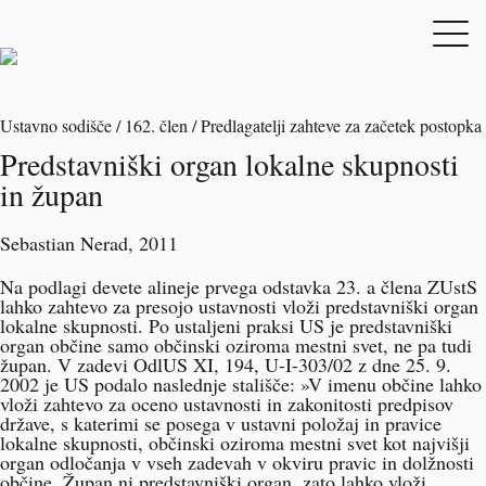
Ustavno sodišče / 162. člen / Predlagatelji zahteve za začetek postopka
Predstavniški organ lokalne skupnosti
in župan
Sebastian Nerad
, 2011
Na podlagi devete alineje prvega odstavka 23. a člena ZUstS
lahko zahtevo za presojo ustavnosti vloži predstavniški organ
lokalne skupnosti. Po ustaljeni praksi US je predstavniški
organ občine samo občinski oziroma mestni svet, ne pa tudi
župan. V zadevi
OdlUS XI, 194
, U-I-303/02 z dne 25. 9.
2002 je US podalo naslednje stališče: »V imenu občine lahko
vloži zahtevo za oceno ustavnosti in zakonitosti predpisov
države, s katerimi se posega v ustavni položaj in pravice
lokalne skupnosti, občinski oziroma mestni svet kot najvišji
organ odločanja v vseh zadevah v okviru pravic in dolžnosti
občine. Župan ni predstavniški organ, zato lahko vloži