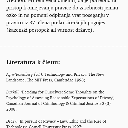
pristop k omejevanju pravice do zasebnosti jemati
ozko in ne pomeni odpiranja vrat poseganju v
pravico iz 37. člena preko siceršnjih pogojev
(kazenski postopek ali varnost države).
Literatura k členu:
A
gre/Roienberg (ed.),
Technologv and Privacv, The New
Landscape, The MIT Press, Cambridge 1998;
Burkell,
‘Deciding for Ourselves: Some Thoughts on the
Psychology of Assessing Reasonable Expectations of Privacy’,
Canadian Journal of Criminology & Criminal Justice 50 (3)
2008;
DeCew
, In pursuit of Privacv – Law, Ethic and the Rise of
Technologv, Corncll Universitv Press 1997;