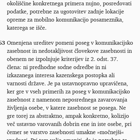
okoliščine konkretnega primera nujno, posredovati
podatke, potrebne za ugotovitev zadnje lokacije
opreme za mobilno komunikacijo posameznika,
katerega se išče.
53
Omenjena ureditev pomeni poseg v komunikacijsko
zasebnost in nedotakljivost človekove zasebnosti in
obenem ne izpolnjuje kriterijev iz 2. odst. 37.
člena: ni predhodne sodne odredbe in ni
izkazanega interesa kazenskega postopka ali
varnosti države. Je pa ustavnopravno upravičena,
ker gre v vseh primerih za poseg v komunikacijsko
zasebnost z namenom neposrednega zavarovanja
življenja osebe, v katere zasebnost se posega. Ne
gre torej za abstraktno, ampak konkretno, kolizijo
več ustavno varovanih dobrin ene in iste osebe, pri
čemer se varstvo zasebnosti umakne »močnejši«
vrednoti. Pri tem velja omeniti, da je potrebno ta