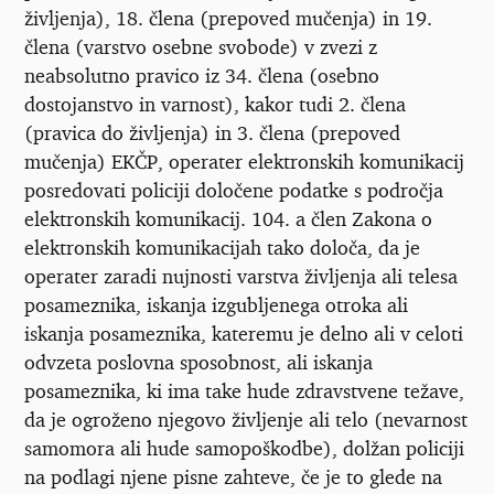
življenja), 18. člena (prepoved mučenja) in 19.
člena (varstvo osebne svobode) v zvezi z
neabsolutno pravico iz 34. člena (osebno
dostojanstvo in varnost), kakor tudi 2. člena
(pravica do življenja) in 3. člena (prepoved
mučenja) EKČP, operater elektronskih komunikacij
posredovati policiji določene podatke s področja
elektronskih komunikacij. 104. a člen Zakona o
elektronskih komunikacijah tako določa, da je
operater zaradi nujnosti varstva življenja ali telesa
posameznika, iskanja izgubljenega otroka ali
iskanja posameznika, kateremu je delno ali v celoti
odvzeta poslovna sposobnost, ali iskanja
posameznika, ki ima take hude zdravstvene težave,
da je ogroženo njegovo življenje ali telo (nevarnost
samomora ali hude samopoškodbe), dolžan policiji
na podlagi njene pisne zahteve, če je to glede na