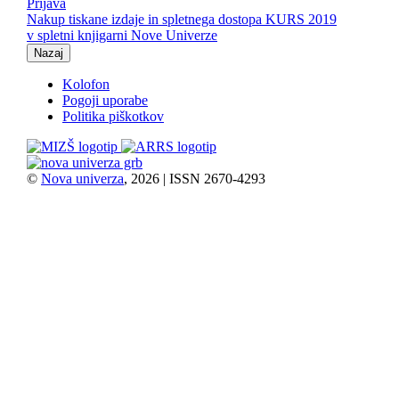
Prijava
Nakup tiskane izdaje in spletnega dostopa KURS 2019
v spletni knjigarni Nove Univerze
Nazaj
Kolofon
Pogoji uporabe
Politika piškotkov
©
Nova univerza
, 2026 | ISSN 2670-4293