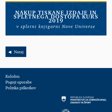
NAKUP TISKANE IZDAJE IN
SPLETNEGA DOSTOPA KURS
2019
v spletni knjigarni Nove Univerze
Nazaj
Kolofon
Pogoji uporabe
Politika piškotkov