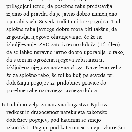
prilagojeni temu, da posebna raba predstavlja
izjemo od pravila, da je javno dobro namenjeno
uporabi vseh. Seveda tudi ta ni brezpogojna. Tudi
splošna raba javnega dobra mora biti takšna, da
zagotavlja njegovo ohranjevanje, če že ne
izboljševanje. ZVO zato izrecno določa (16. člen),
da se lahko naravno javno dobro uporablja le tako,
da s tem ni ogrožena njegova substanca in
izključena njegova naravna vloga. Navedeno velja
že za splošno rabo, še toliko bolj pa seveda pri
določanju pogojev za pridobitev pravice do
posebne rabe naravnega javnega dobra.
6
Podobno velja za naravna bogastva. Njihova
redkost in dragocenost narekujeta zakonsko
določitev pogojev, pod katerimi se smejo
izkoriščati. Pogoji, pod katerimi se smejo izkoriščati