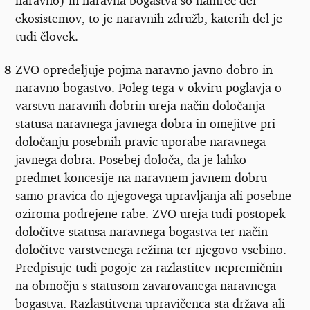
ekosistemov, to je naravnih združb, katerih del je
tudi človek.
8
ZVO opredeljuje pojma naravno javno dobro in
naravno bogastvo. Poleg tega v okviru poglavja o
varstvu naravnih dobrin ureja način določanja
statusa naravnega javnega dobra in omejitve pri
določanju posebnih pravic uporabe naravnega
javnega dobra. Posebej določa, da je lahko
predmet koncesije na naravnem javnem dobru
samo pravica do njegovega upravljanja ali posebne
oziroma podrejene rabe. ZVO ureja tudi postopek
določitve statusa naravnega bogastva ter način
določitve varstvenega režima ter njegovo vsebino.
Predpisuje tudi pogoje za razlastitev nepremičnin
na območju s statusom zavarovanega naravnega
bogastva. Razlastitvena upravičenca sta država ali