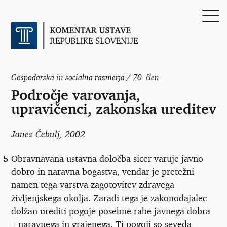
Gospodarska in socialna razmerja / 70. člen
Področje varovanja,
upravičenci, zakonska ureditev
Janez Čebulj
, 2002
5
Obravnavana ustavna določba sicer varuje javno
dobro in naravna bogastva, vendar je pretežni
namen tega varstva zagotovitev zdravega
življenjskega okolja. Zaradi tega je zakonodajalec
dolžan urediti pogoje posebne rabe javnega dobra
–
naravnega in grajenega. Ti pogoji so seveda