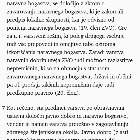
naravna bogastva, se določijo z aktom o
zavarovanju naravnega bogastva, ki je zakon ali
predpis lokalne skupnosti, kar je odvisno od
pomena naravnega bogastva (19. člen ZVO). Gre
za t. i. varstveni režim, ki poleg drugega vsebuje
tudi vse prepovedi in omejitve rabe oziroma
izkoriščanja naravnega bogastva. Zaradi varstva
naravnih dobrin ureja ZVO tudi možnost razlastitve
nepremičnin, ki so na območju s statusom
zavarovanega naravnega bogastva, državi in občini
pa ob prodaji takšnih nepremičnin daje tudi
predkupno pravico (20. člen).
7
Kot rečeno, sta predmet varstva po obravnavani
ustavni določbi javno dobro in naravno bogastvo,
vendar je namen varstva pretežno v zagotavljanju
zdravega življenjskega okolja. Javno dobro (zlasti
naravno) in naravna bogastva so namreč del