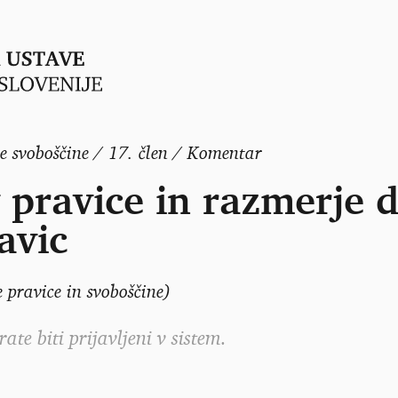
ne svoboščine / 17. člen / Komentar
 pravice in razmerje 
avic
 pravice in svoboščine)
e biti prijavljeni v sistem.