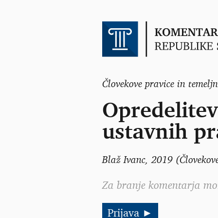
Človekove pravice in temelj
Opredelitev
ustavnih pr
Blaž Ivanc
, 2019 (Človekove
Za branje komentarja morat
Prijava