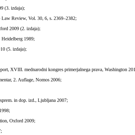
 (3. izdaja);
o Law Review, Vol. 30, 6, s. 2369–2382;
rd 2009 (2. izdaja);
, Heidelberg 1989;
0 (5. izdaja);
Report, XVIII. mednarodni kongres primerjalnega prava, Washington 20
entar, 2. Auflage, Nomos 2006;
 sprem. in dop. izd., Ljubljana 2007;
 1998;
tion, Oxford 2009;
;