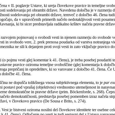
čena v II. poglavje Ustave, ki ureja človekove pravice in temeljne svo
nosti sodelovanja pri obrambi države. Navedena določba je v razmerju d
žnosti sodelovanja pri obrambi države, temveč z določbo 46. člena tudi 
ogočajo, da v upravičenih primerih načelo nedotakljivosti vesti posam
 Ravnanja, ki bi sicer predstavljala radikalno kršitev načela pravne drž
 z razvojem pojmovanj o svobodi vesti in njenem razmerju do svobode 
esti in svobodo vere, 2. prek prenosa poudarka od varstva notranjega 
eznika ne sili k dejanjem proti svoji vesti in zato vključuje pravico do
ti (o pojmu vesti glej komentar k 41. členu), je treba posebej poudarit
e ustavne pravice oziroma temeljne svoboščine (glej komentarja k določb
kroga prepričanj in opredelitev, ki so varovane z določbo 41. člena. Če 
a določbe 41. člena.
ina ne dopušča tolikšnega vnosa subjektivnega elementa, to je
par ex
ni postavi pod vprašaj (objektivno) vrednostno utemeljenost in naravnan
oderne demokratične in pravne države (prim. Böckenforde, s. 268). Čep
 načelo demokratičnosti, predstavlja posebej pomemben izraz načela str
ržavi, v človekovo pravico (De Sousa e Brito, s. 274).
Vest je bistveni oziroma nosilni del človekove identitete ter osebne cel
r k 41. členu). Odločanje po vesti je tudi sestavni del z Ustavo varova