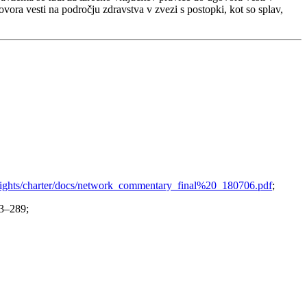
ra vesti na področju zdravstva v zvezi s postopki, kot so splav,
e/rights/charter/docs/network_commentary_final%20_180706.pdf
;
73–289;