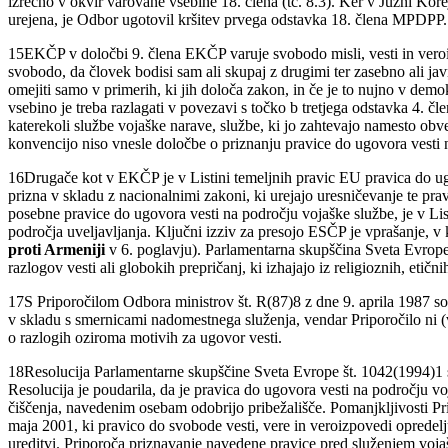
izrecno v okvir varovane vsebine 18. člena (tč. 8.3). Ker v Južni Kor
urejena, je Odbor ugotovil kršitev prvega odstavka 18. člena MPDPP.
15
EKČP v določbi 9. člena EKČP varuje svobodo misli, vesti in veroi
svobodo, da človek bodisi sam ali skupaj z drugimi ter zasebno ali ja
omejiti samo v primerih, ki jih določa zakon, in če je to nujno v demok
vsebino je treba razlagati v povezavi s točko b tretjega odstavka 4. 
katerekoli službe vojaške narave, službe, ki jo zahtevajo namesto o
konvencijo niso vnesle določbe o priznanju pravice do ugovora vesti 
16
Drugače kot v EKČP je v Listini temeljnih pravic EU pravica do ugo
prizna v skladu z nacionalnimi zakoni, ki urejajo uresničevanje te p
posebne pravice do ugovora vesti na področju vojaške službe, je v Li
področja uveljavljanja. Ključni izziv za presojo ESČP je vprašanje, v
proti Armeniji
v 6. poglavju). Parlamentarna skupščina Sveta Evrope j
razlogov vesti ali globokih prepričanj, ki izhajajo iz religioznih, etič
17
S Priporočilom Odbora ministrov št. R(87)8 z dne 9. aprila 1987 so
v skladu s smernicami nadomestnega služenja, vendar Priporočilo ni (
o razlogih oziroma motivih za ugovor vesti.
18
Resolucija Parlamentarne skupščine Sveta Evrope št. 1042(1994)1 se
Resolucija je poudarila, da je pravica do ugovora vesti na področju v
čiščenja, navedenim osebam odobrijo pribežališče. Pomanjkljivosti Pr
maja 2001, ki pravico do svobode vesti, vere in veroizpovedi opredelj
ureditvi. Priporoča priznavanje navedene pravice pred služenjem vojaš