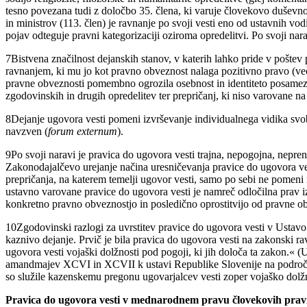
tesno povezana tudi z določbo 35. člena, ki varuje človekovo duševno 
in ministrov (113. člen) je ravnanje po svoji vesti eno od ustavnih vodi
pojav odteguje pravni kategorizaciji oziroma opredelitvi. Po svoji nar
7
Bistvena značilnost dejanskih stanov, v katerih lahko pride v poštev
ravnanjem, ki mu jo kot pravno obveznost nalaga pozitivno pravo (več 
pravne obveznosti pomembno ogrozila osebnost in identiteto posamezni
zgodovinskih in drugih opredelitev ter prepričanj, ki niso varovane na
8
Dejanje ugovora vesti pomeni izvrševanje individualnega vidika svobo
navzven (
forum externum
).
9
Po svoji naravi je pravica do ugovora vesti trajna, nepogojna, nepre
Zakonodajalčevo urejanje načina uresničevanja pravice do ugovora vest
prepričanja, na katerem temelji ugovor vesti, samo po sebi ne pomeni
ustavno varovane pravice do ugovora vesti je namreč odločilna prav i
konkretno pravno obveznostjo in posledično oprostitvijo od pravne obv
10
Zgodovinski razlogi za uvrstitev pravice do ugovora vesti v Ustavo
kaznivo dejanje. Prvič je bila pravica do ugovora vesti na zakonski r
ugovora vesti vojaški dolžnosti pod pogoji, ki jih določa ta zakon.
amandmajev XCVI in XCVII k ustavi Republike Slovenije na področju 
so služile kazenskemu pregonu ugovarjalcev vesti zoper vojaško dolžno
Pravica do ugovora vesti v mednarodnem pravu človekovih prav