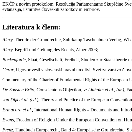
EKČP z novim protokolom. Resolucija Parlamentarne Skupščine Sveta E
evtanazija, usmrtitve človeških zarodkov in embriov.
Literatura k členu:
Alexy,
Theorie der Grundrechte, Suhrkamp Taschenbuch Verlag, Wis
Alexy,
Begriff und Geltung des Rechts, Alber 2003;
Böckenforde,
Staat, Gesellschaft, Freiheit, Studien zur Staatstheori
Cerar
, Ugovor vesti v slovenski pravni ureditvi, Svet za varstvo člo
Commentary of the Charter of Fundamental Rights of the European U
De Sousa e Brito
, Conscientous Objection, v:
Linholm et al., (ur.)
, Fa
van Dijk et al. (ed.),
Theory and Practice of the European Convention 
Ermacora et al.,
International Human Rights – Documents and Intro
Evans
, Freedom of Religion Under the European Convention on Hum
Frenz
, Handbuch Europarecht, Band 4: Europäische Grundrechte, Sp