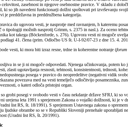
celovitost, zasebnost in njegove osebnostne pravice. V skladu z določb
l, ki so jih navedeni funkcionarji dolžni spoštovati pri izvrševanju svoj
avi je preddržavna in preddružbena kategorija.
 pravica do ugovora vesti, je nasprotje med ravnanjem, h kateremu posame
o tipologiji možnih nasprotij Grimm, s. 2375 in nasl.). Za oceno tehtno
ka kot takega (Böckenforde, s. 276). Ugovora vesti ni mogoče uveljavlja
 podlagi 41. člena (prim. Odločbo US št. U-I-92/07-23 z dne 15. 4. 2010
de vesti, ki mora biti izraz resne, trdne in koherentne notranje (
forum
nosljiva in se ji ni mogoče odpovedati. Njenega učinkovanja, potem ko j
i, zlasti ugotavljanja resnosti, tehtnosti, konsistentnosti, trdnosti, 
 nedopustnega posega v pravico do neopredelitve (negativni vidik svobo
zkazana povezava med na vesti temelječo odločitvijo posameznika, zunan
eznosti, o kateri odloča pristojni organ.
 so grobi posegi v svobodo vesti v času nekdanje države SFRJ, ki so vo
avni urejena leta 1991 s sprejemom Zakona o vojaški dolžnosti, ki je v 
« (Uradni list RS, št. 18/1991). S sprejemom Ustavnega zakona o spreme
ljudske obrambe so se v Republiki Sloveniji prenehale uporabljati ne
st (Uradni list RS, št. 20/1991).
ic