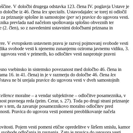
boščine. V določbi drugega odstavka 123. člena IV. poglavja Ustave je
o določbe iz 46. člena
lex specialis
. Ustavodajalec se torej ni odločil
za priznanje splošne in samostojne (
per se
) pravice do ugovora vesti.
eznika prevlada nad načelom spoštovanja splošno obveznih ter
ave (2. člen), so z navedenimi ustavnimi določbami priznana in
vere. V evropskem ustavnem pravu je razvoj pojmovanj svobode vesti
vidika svobode vesti k njenemu zunanjemu oziroma javnemu vidiku, 3.
 ugovora vesti v primerih, ko odločitev vesti nasprotuje pravni
i tesno vsebinsko in sistemsko povezanost med določbo 46. člena in
ama 16. in 41. člena) in je v razmerju do določbe 46. člena
lex
Ustava ne bi urejala pravice do ugovora vesti v dveh samostojnih
cellence
moralne – a vendar subjektivne – odločitve posameznika, v
ost pravnega reda (prim. Cerar, s. 27). Toda po drugi strani priznanje
rav s tem, da zavaruje posameznikovo moralno odločitev pred
pnosti. Pravica do ugovora vesti pomeni preoblikovanje načela
ovitosti. Pojem vesti pomeni etične opredelitve v širšem smislu, kamor
ne svobode odločanja in ravnanja. Zato je pravica do ugovora vesti