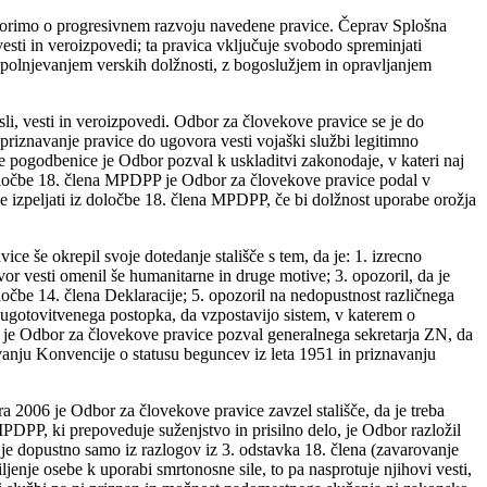
ovorimo o progresivnem razvoju navedene pravice. Čeprav Splošna
esti in veroizpovedi; ta pravica vključuje svobodo spreminjati
izpolnjevanjem verskih dolžnosti, z bogoslužjem in opravljanjem
, vesti in veroizpovedi. Odbor za človekove pravice se je do
 priznavanje pravice do ugovora vesti vojaški službi legitimno
ve pogodbenice je Odbor pozval k uskladitvi zakonodaje, v kateri naj
 določbe 18. člena MPDPP je Odbor za človekove pravice podal v
e izpeljati iz določbe 18. člena MPDPP, če bi dolžnost uporabe orožja
e še okrepil svoje dotedanje stališče s tem, da je: 1. izrecno
or vesti omenil še humanitarne in druge motive; 3. opozoril, da je
oločbe 14. člena Deklaracije; 5. opozoril na nedopustnost različnega
 ugotovitvenega postopka, da vzpostavijo sistem, v katerem o
8 je Odbor za človekove pravice pozval generalnega sekretarja ZN, da
evanju Konvencije o statusu beguncev iz leta 1951 in priznavanju
006 je Odbor za človekove pravice zavzel stališče, da je treba
PDPP, ki prepoveduje suženjstvo in prisilno delo, je Odbor razložil
i je dopustno samo iz razlogov iz 3. odstavka 18. člena (zavarovanje
ljenje osebe k uporabi smrtonosne sile, to pa nasprotuje njihovi vesti,