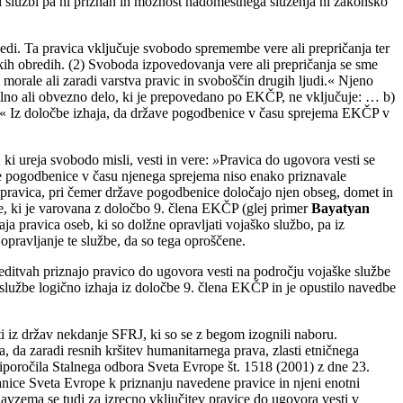
ki službi pa ni priznan in možnost nadomestnega služenja ni zakonsko
edi. Ta pravica vključuje svobodo spremembe vere ali prepričanja ter
skih obredih. (2) Svoboda izpovedovanja vere ali prepričanja se sme
i morale ali zaradi varstva pravic in svoboščin drugih ljudi.« Njeno
isilno ali obvezno delo, ki je prepovedano po EKČP, ne vključuje: … b)
 …« Iz določbe izhaja, da države pogodbenice v času sprejema EKČP v
ki ureja svobodo misli, vesti in vere:
»
Pravica do ugovora vesti se
ve pogodbenice v času njenega sprejema niso enako priznavale
a pravica, pri čemer države pogodbenice določajo njen obseg, domet in
ne, ki je varovana z določbo 9. člena EKČP (glej primer
Bayatyan
ja pravica oseb, ki so dolžne opravljati vojaško službo, pa iz
 opravljanje te službe, da so tega oproščene.
reditvah priznajo pravico do ugovora vesti na področju vojaške službe
službe logično izhaja iz določbe 9. člena EKČP in je opustilo navedbe
i iz držav nekdanje SFRJ, ki so se z begom izognili naboru.
, da zaradi resnih kršitev humanitarnega prava, zlasti etničnega
iporočila Stalnega odbora Sveta Evrope št. 1518 (2001) z dne 23.
lanice Sveta Evrope k priznanju navedene pravice in njeni enotni
avzema se tudi za izrecno vključitev pravice do ugovora vesti v