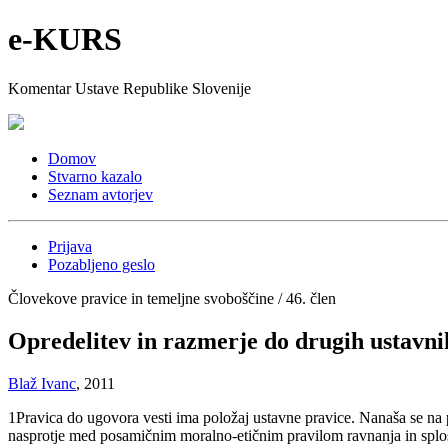
e-KURS
Komentar Ustave Republike Slovenije
Domov
Stvarno kazalo
Seznam avtorjev
Prijava
Pozabljeno geslo
Človekove pravice in temeljne svoboščine / 46. člen
Opredelitev in razmerje do drugih ustavni
Blaž Ivanc
, 2011
1
Pravica do ugovora vesti ima položaj ustavne pravice. Nanaša se na 
nasprotje med posamičnim moralno-etičnim pravilom ravnanja in splo