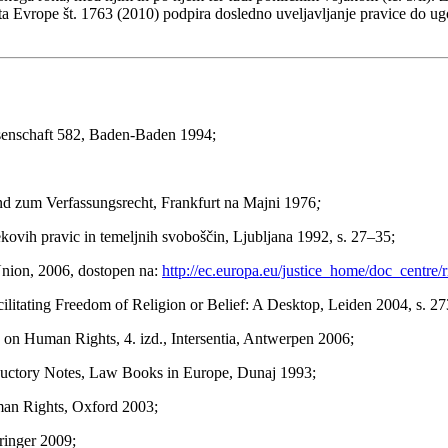
vrope št. 1763 (2010) podpira dosledno uveljavljanje pravice do ugovo
senschaft 582, Baden-Baden 1994;
e und zum Verfassungsrecht, Frankfurt na Majni 1976
;
vekovih pravic in temeljnih svoboščin, Ljubljana 1992, s. 27–35;
nion, 2006, dostopen na:
http://ec.europa.eu/justice_home/doc_centr
cilitating Freedom of Religion or Belief: A Desktop, Leiden 2004, s. 2
on Human Rights, 4. izd., Intersentia, Antwerpen 2006;
ductory Notes, Law Books in Europe, Dunaj 1993;
an Rights, Oxford 2003;
ringer 2009;