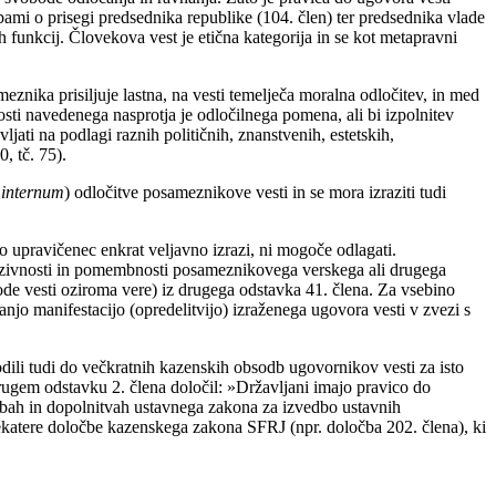
ami o prisegi predsednika republike (104. člen) ter predsednika vlade
ih funkcij. Človekova vest je etična kategorija in se kot metapravni
znika prisiljuje lastna, na vesti temelječa moralna odločitev, in med
sti navedenega nasprotja je odločilnega pomena, ali bi izpolnitev
ti na podlagi raznih političnih, znanstvenih, estetskih,
, tč. 75).
 internum
) odločitve posameznikove vesti in se mora izraziti tudi
o upravičenec enkrat veljavno izrazi, ni mogoče odlagati.
kohezivnosti in pomembnosti posameznikovega verskega ali drugega
de vesti oziroma vere) iz drugega odstavka 41. člena. Za vsebino
jo manifestacijo (opredelitvijo) izraženega ugovora vesti v zvezi s
dili tudi do večkratnih kazenskih obsodb ugovornikov vesti za isto
drugem odstavku 2. člena določil: »Državljani imajo pravico do
mbah in dopolnitvah ustavnega zakona za izvedbo ustavnih
katere določbe kazenskega zakona SFRJ (npr. določba 202. člena), ki