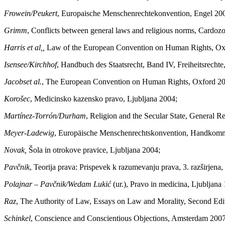
Frowein/Peukert
, Europaische Menschenrechtekonvention, Engel 2009
Grimm
, Conflicts between general laws and religious norms, Cardoz
Harris et al,,
Law of the European Convention on Human Rights, Oxfo
Isensee/Kirchhof
, Handbuch des Staatsrecht, Band IV, Freiheitsrechte
Jacobset al.
, The European Convention on Human Rights, Oxford 201
Korošec
, Medicinsko kazensko pravo, Ljubljana 2004;
Martínez-Torrón/Durham
, Religion and the Secular State, General 
Meyer-Ladewig
, Europäische Menschenrechtskonvention, Handkomm
Novak,
Šola in otrokove pravice, Ljubljana 2004;
Pavčnik
, Teorija prava: Prispevek k razumevanju prava, 3. razširjena,
Polajnar – Pavčnik/Wedam Lukić
(ur.), Pravo in medicina, Ljubljana
Raz
, The Authority of Law, Essays on Law and Morality, Second Edi
Schinkel
, Conscience and Conscientious Objections, Amsterdam 2007