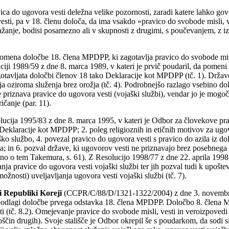
ca do ugovora vesti deležna velike pozornosti, zaradi katere lahko g
sti, pa v 18. členu določa, da ima vsakdo »pravico do svobode misli, v
ražanje, bodisi posamezno ali v skupnosti z drugimi, s poučevanjem, z 
omena določbe 18. člena MPDPP, ki zagotavlja pravico do svobode misli
ciji 1989/59 z dne 8. marca 1989, v kateri je prvič poudaril, da pomeni
agotavljata določbi členov 18 tako Deklaracije kot MPDPP (tč. 1). Drža
nja oziroma služenja brez orožja (tč. 4). Podrobnejšo razlago vsebino
priznava pravice do ugovora vesti (vojaški službi), vendar jo je mogoč
ičanje (par. 11).
ucija 1995/83 z dne 8. marca 1995, v kateri je Odbor za človekove pravic
 Deklaracije kot MPDPP; 2. poleg religioznih in etičnih motivov za ugov
aško službo, 4. povezal pravico do ugovora vesti s pravico do azila iz d
a; in 6. pozval države, ki ugovorov vesti ne priznavajo brez posebnega
bno o tem Takemura, s. 61). Z Resolucijo 1998/77 z dne 22. aprila 199
anja pravice do ugovora vesti vojaški službi ter jih pozval tudi k upošt
žnosti) uveljavljanja ugovora vesti vojaški službi (tč. 7).
 Republiki Koreji
(CCPR/C/88/D/1321-1322/2004) z dne 3. novembra 2
na podlagi določbe prvega odstavka 18. člena MPDPP. Določbo 8. člena M
ti (tč. 8.2). Omejevanje pravice do svobode misli, vesti in veroizpoved
boščin drugih). Svoje stališče je Odbor okrepil še s poudarkom, da sodi si