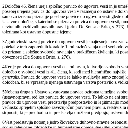
2
Določba 46. člena ureja splošno pravico do ugovora vesti in je umeš
posebej urejena pravica do ugovora vesti v razmerju do ustavne dolž
samo za izrecno priznanje posebne pravice do ugovora vesti glede dol
Ustavne določbe, s katerimi se priznava pravica do ugovora vesti, om
nevtralnih pozitivnih pravnih pravil (prim. De Sousa e Brito, s. 273).
tolerirana kot ustavno dopustne izjeme.
3
Zgodovinski razvoj pravice do ugovora vesti je najtesneje povezan
potekal v treh zaporednih korakih: 1. od razločevanja med svobodo v
do priznanja splošne svobode ravnanja v praktičnem življenju, ki posam
obveznosti (De Sousa e Brito, s. 276).
4
Ker je pravica do ugovora vesti ena od prvin, ki tvorijo svobodo ves
določbo o svobodi vesti iz 41. člena, ki sodi med hierarhično najvišj
generalis
. Pravica do ugovora vesti se lahko uveljavlja samo znotraj 
določbah, bi se vprašanje njenega ustavnega varstva postavilo z vidik
5
Nobena druga z Ustavo zavarovana pravica oziroma temeljna svobošč
(ustavno)pravni red kot pravica do ugovora vesti. To lahko na eni stra
pravice do ugovora vesti predstavlja predpostavko in legitimacijo m
večinsko sprejetim splošno zavezujočim pravnem pravilu, relativizira
strpnosti, ki je predhodno in predstavlja družbeni predpogoj ustavni d
6
Vest predstavlja notranje jedro človekove duhovno-nravne osebnosti. 
sodijo religiozne, filozofske in humanitarne opredelitve (glej komenta