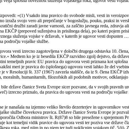
eji velja splošna obveznost služenja vojaškega roka, ugovor vesti vojaš
zpovedi: »(1) Vsakdo ima pravico do svobode misli, vesti in veroizpov
vno izraža svojo vero ali prepričanje v bogoslužju, pouku, praksi in ver
ratični družbi zaradi javne varnosti, za zaščito javnega reda, zdravja al
člena EKČP (prepoved suženjstva in prisilnega dela), po kateri pojem pr
bveznega služenja vojske v državah, v katerih je ugovor vesti dopusten
na področju vojaške službe.
vora vesti izrecno zagotovljena v določbi drugega odstavka 10. člena, 
ravice.« Medtem ko je iz besedila EKČP razvidno zgolj dejstvo, da drža
stini temeljnih pravic EU pravica do ugovora vesti priznana kot splošn
 kakšni meri je pravica do (splošnega) ugovora vesti lahko že del vsebi
e v Resoluciji št. 337 (1967) zavzela stališče, da iz 9. člena EKČP izha
nih, moralnih, humanitarnih, filozofskih ali podobnih motivov, odklanjajo
 bile države članice Sveta Evrope sicer pozvane, da v svojih pravnih u
več) izrecno priznalo, da pravica do ugovora vesti na področju vojaške 
 je nanašala na izjemno veliko število dezerterjev in ugovornikov vest
ojaške službe človekova pravica. Države članice Sveta Evrope je pozvala
iporočila Odbora ministrov št. R(87)8 so bile presežene s sprejemom Pr
uje kot temeljni vidik pravice do ugovora vesti ter poziva vse države č
kega roka, med njim in po njem ter tudi poklicnim vojakom (tč. 5/ii). Z