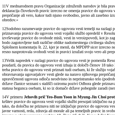
11
V mednarodnem pravu Organizacije združenih narodov je bila pravi
deklaracija človekovih pravic izrecno ne omenja pravice do ugovora ve
prepričanje ali vero, kakor tudi njuno svobodno, javno ali zasebno iz
obredov.«
12
Sodobno razumevanje pravice do ugovora vesti temelji na razlagi p
priznavanja pravice do ugovora vesti vojaški službi opredelil v Resolu
izvrševanje pravice do svobode misli, vesti in veroizpovedi, kot jo z
bodo zagotovljene tudi različne oblike nadomestnega civilnega služe
Splošnem komentarju št. 22, kjer je menil, da MPDPP sicer izrecno ne 
resno nasprotovala svobodi vesti in pravici izražati svojo vero ali prepr
13
Velik napredek v razlagi pravice do ugovora vesti je pomenila Resol
poudaril, da pravica do ugovora vesti izhaja iz določb členov 18 tako
treba pravico do ugovora vesti priznati tudi osebam, ki že služijo voj
obravnavanja ugovarjalcev vesti glede na naravo njihovega prepričanj
upravičenosti ugovora odloča neodvisno in nepristransko telo (podro
države članice seznani s stališči oziroma pozivi Odbora glede priznav
statusa begunca osebam, ki so iz domače države pobegnile zaradi (nemo
14
V primeru
Jehovih prič Yeo-Bum Yoon in Myung-Jin Choi proti
kršitev pravice do ugovora vesti vojaški službi presojati izključno 
tako, da določba ne priznava niti ne izključuje pravice do ugovora ves
javne varnosti, reda, zdravja ali morale ali pa temeljnih pravic in svo