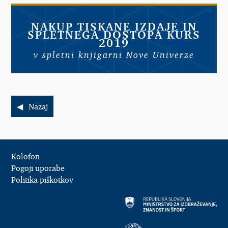
NAKUP TISKANE IZDAJE IN
SPLETNEGA DOSTOPA KURS
2019
v spletni knjigarni Nove Univerze
Nazaj
Kolofon
Pogoji uporabe
Politika piškotkov