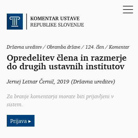
Državna ureditev / Obramba države / 124. člen / Komentar
Opredelitev člena in razmerje
do drugih ustavnih institutov
Jernej Letnar Černič
, 2019 (Državna ureditev)
Za branje komentarja morate biti prijavljeni v
sistem.
Prijava