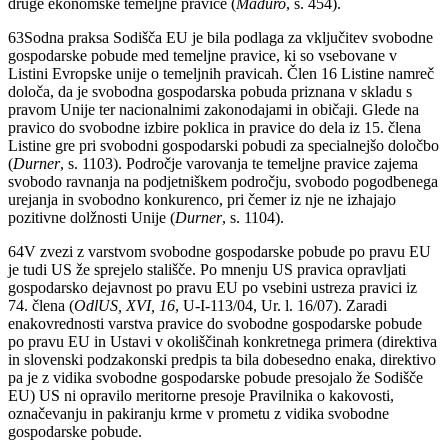
druge ekonomske temeljne pravice (
Maduro
, s. 454).
63
Sodna praksa Sodišča EU je bila podlaga za vključitev svobodne
gospodarske pobude med temeljne pravice, ki so vsebovane v
Listini Evropske unije o temeljnih pravicah. Člen 16 Listine namreč
določa, da je svobodna gospodarska pobuda priznana v skladu s
pravom Unije ter nacionalnimi zakonodajami in običaji. Glede na
pravico do svobodne izbire poklica in pravice do dela iz 15. člena
Listine gre pri svobodni gospodarski pobudi za specialnejšo določbo
(
Durner
, s. 1103). Področje varovanja te temeljne pravice zajema
svobodo ravnanja na podjetniškem področju, svobodo pogodbenega
urejanja in svobodno konkurenco, pri čemer iz nje ne izhajajo
pozitivne dolžnosti Unije (
Durner
, s. 1104).
64
V zvezi z varstvom svobodne gospodarske pobude po pravu EU
je tudi US že sprejelo stališče. Po mnenju US pravica opravljati
gospodarsko dejavnost po pravu EU po vsebini ustreza pravici iz
74. člena (
OdlUS, XVI, 16
, U-I-113/04, Ur. l. 16/07). Zaradi
enakovrednosti varstva pravice do svobodne gospodarske pobude
po pravu EU in Ustavi v okoliščinah konkretnega primera (direktiva
in slovenski podzakonski predpis ta bila dobesedno enaka, direktivo
pa je z vidika svobodne gospodarske pobude presojalo že Sodišče
EU) US ni opravilo meritorne presoje Pravilnika o kakovosti,
označevanju in pakiranju krme v prometu z vidika svobodne
gospodarske pobude.