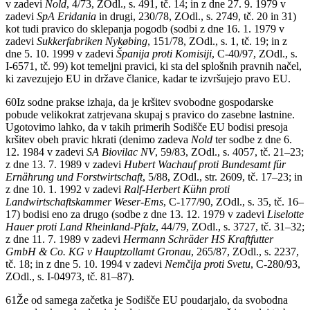
v zadevi
Nold
, 4/73, ZOdl., s. 491, tč. 14; in z dne 27. 9. 1979 v
zadevi
SpA Eridania
in drugi, 230/78, ZOdl., s. 2749, tč. 20 in 31)
kot tudi pravico do sklepanja pogodb (sodbi z dne 16. 1. 1979 v
zadevi
Sukkerfabriken Nykøbing
, 151/78, ZOdl., s. 1, tč. 19; in z
dne 5. 10. 1999 v zadevi
Španija proti Komisiji
, C-40/97, ZOdl., s.
I-6571, tč. 99) kot temeljni pravici, ki sta del splošnih pravnih načel,
ki zavezujejo EU in države članice, kadar te izvršujejo pravo EU.
60
Iz sodne prakse izhaja, da je kršitev svobodne gospodarske
pobude velikokrat zatrjevana skupaj s pravico do zasebne lastnine.
Ugotovimo lahko, da v takih primerih Sodišče EU bodisi presoja
kršitev obeh pravic hkrati (denimo zadeva
Nold
ter sodbe z dne 6.
12. 1984 v zadevi
SA Biovilac NV
, 59/83, ZOdl., s. 4057, tč. 21–23;
z dne 13. 7. 1989 v zadevi
Hubert Wachauf proti Bundesamt für
Ernährung und Forstwirtschaft
, 5/88, ZOdl., str. 2609, tč. 17–23; in
z dne 10. 1. 1992 v zadevi
Ralf-Herbert Kühn proti
Landwirtschaftskammer Weser-Ems
, C-177/90, ZOdl., s. 35, tč. 16–
17) bodisi eno za drugo (sodbe z dne 13. 12. 1979 v zadevi
Liselotte
Hauer proti Land Rheinland-Pfalz
, 44/79, ZOdl., s. 3727, tč. 31–32;
z dne 11. 7. 1989 v zadevi
Hermann Schräder HS Kraftfutter
GmbH & Co. KG v Hauptzollamt Gronau
, 265/87, ZOdl., s. 2237,
tč. 18; in z dne 5. 10. 1994 v zadevi
Nemčija proti Svetu
, C-280/93,
ZOdl., s. I-04973, tč. 81–87).
61
Že od samega začetka je Sodišče EU poudarjalo, da svobodna