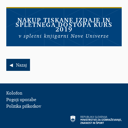
NAKUP TISKANE IZDAJE IN
SPLETNEGA DOSTOPA KURS
2019
v spletni knjigarni Nove Univerze
Nazaj
Kolofon
Pogoji uporabe
Politika piškotkov