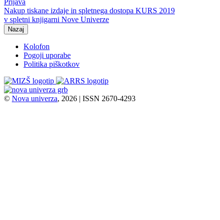
Prijava
Nakup tiskane izdaje in spletnega dostopa KURS 2019
v spletni knjigarni Nove Univerze
Nazaj
Kolofon
Pogoji uporabe
Politika piškotkov
©
Nova univerza
, 2026 | ISSN 2670-4293