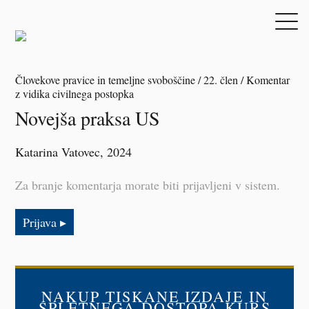
Človekove pravice in temeljne svoboščine / 22. člen / Komentar
z vidika civilnega postopka
Novejša praksa US
Katarina Vatovec
, 2024
Za branje komentarja morate biti prijavljeni v sistem.
Prijava
NAKUP TISKANE IZDAJE IN
SPLETNEGA DOSTOPA KURS