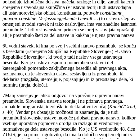
pojasnjuje izhodiščna dejstva, načela, razloge in cilje, zaradi katerih
sprejema ustavodajna skupščina (v ustavni teoriji tudi ustavodajna
ali ustavnorevizijska oblast, konstituanta,
pouvoir constituant
,
pouvoir constitue, Verfassunggebende Gewalt
…) to ustavo. Čeprav
omenjeni uvodni stavek ni tako naslovljen, ima vse značilne lastnosti
preambule. Tudi v slovenskem primeru se torej zastavljata vprašanji,
ali je preambulo šteti za del ustave in kakšna je njena pravna narava.
6
Uvodni stavek, ki ima po svoji vsebini naravo preambule, se konča
z besedami (»sprejema Skupščina Republike Slovenije«) »Ustavo
Republike Slovenije« , ki tvorijo tudi naslov vsega ustavnega
besedila. Ker je naslov nesporno pomemben sestavni del
kateregakoli pomensko zaključenega besedila ali pravnega akta,
razlagamo, da je slovenska ustava sestavljena iz preambule, ki
deklarira (razglaša, utemeljuje, pojasnjuje) in iz preostalega dela, ki
normira (ureja, določa).
7
Manj zanesljiv je lahko odgovor na vprašanje o pravni naravi
preambule. Slovenska ustavna teorija ji ne priznava pravnega,
ampak le programski, ideološki in deklarativni značaj (
Kaučič/Grad
,
s. 40). Vendar pa obstajajo možnosti in znamenja, da je tudi
preambuli slovenske ustave mogoče pripisati pravno naravo, kolikor
vsebuje uporabna pojmovna orodja za razlago in vrednotenje
normativnega dela ustavnega besedila. Ko je US vrednotilo 48. člen
ZUstS, je na primer ugotovilo, da ima ta določba svoj temelj tudi v