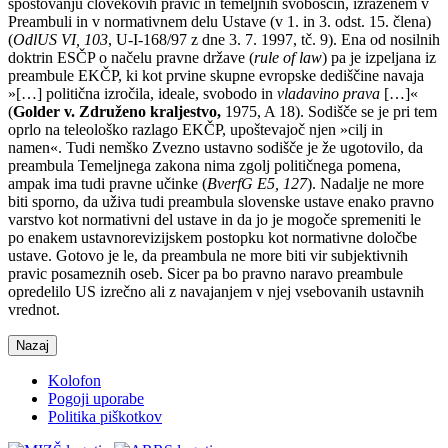
spoštovanju človekovih pravic in temeljnih svoboščin, izraženem v
Preambuli in v normativnem delu Ustave (v 1. in 3. odst. 15. člena)
(
OdlUS VI, 103
, U-I-168/97 z dne 3. 7. 1997, tč. 9). Ena od nosilnih
doktrin ESČP o načelu pravne države (
rule of law
) pa je izpeljana iz
preambule EKČP, ki kot prvine skupne evropske dediščine navaja
»[…] politična izročila, ideale, svobodo in
vladavino prava
[…]«
(
Golder v. Združeno kraljestvo,
1975, A 18). Sodišče se je pri tem
oprlo na teleološko razlago EKČP, upoštevajoč njen »cilj in
namen«. Tudi nemško Zvezno ustavno sodišče je že ugotovilo, da
preambula Temeljnega zakona nima zgolj političnega pomena,
ampak ima tudi pravne učinke (
BverfG E5, 127
). Nadalje ne more
biti sporno, da uživa tudi preambula slovenske ustave enako pravno
varstvo kot normativni del ustave in da jo je mogoče spremeniti le
po enakem ustavnorevizijskem postopku kot normativne določbe
ustave. Gotovo je le, da preambula ne more biti vir subjektivnih
pravic posameznih oseb. Sicer pa bo pravno naravo preambule
opredelilo US izrečno ali z navajanjem v njej vsebovanih ustavnih
vrednot.
Nazaj
Kolofon
Pogoji uporabe
Politika piškotkov