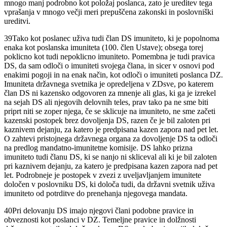
mnogo manj podrobno kot položaj poslanca, zato je ureditev tega
vprašanja v mnogo večji meri prepuščena zakonski in poslovniški
ureditvi.
39
Tako kot poslanec uživa tudi član DS imuniteto, ki je popolnoma
enaka kot poslanska imuniteta (100. člen Ustave); obsega torej
poklicno kot tudi nepoklicno imuniteto. Pomembna je tudi pravica
DS, da sam odloči o imuniteti svojega člana, in sicer v osnovi pod
enakimi pogoji in na enak način, kot odloči o imuniteti poslanca DZ.
Imuniteta državnega svetnika je opredeljena v ZDsve, po katerem
član DS ni kazensko odgovoren za mnenje ali glas, ki ga je izrekel
na sejah DS ali njegovih delovnih teles, prav tako pa ne sme biti
priprt niti se zoper njega, če se sklicuje na imuniteto, ne sme začeti
kazenski postopek brez dovoljenja DS, razen če je bil zaloten pri
kaznivem dejanju, za katero je predpisana kazen zapora nad pet let.
O zahtevi pristojnega državnega organa za dovoljenje DS ta odloči
na predlog mandatno-imunitetne komisije. DS lahko prizna
imuniteto tudi članu DS, ki se nanjo ni skliceval ali ki je bil zaloten
pri kaznivem dejanju, za katero je predpisana kazen zapora nad pet
let. Podrobneje je postopek v zvezi z uveljavljanjem imunitete
določen v poslovniku DS, ki določa tudi, da državni svetnik uživa
imuniteto od potrditve do prenehanja njegovega mandata.
40
Pri delovanju DS imajo njegovi člani podobne pravice in
obveznosti kot poslanci v DZ. Temeljne pravice in dolžnosti