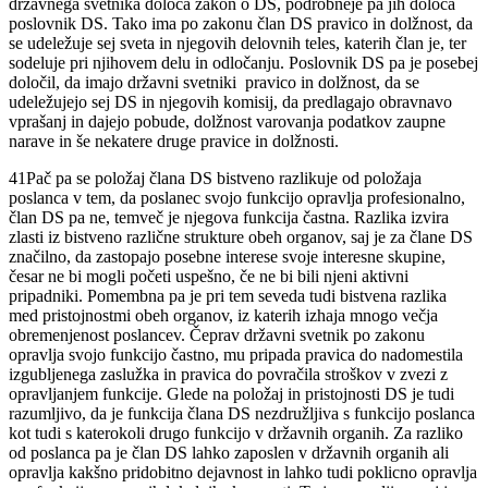
državnega svetnika določa zakon o DS, podrobneje pa jih določa
poslovnik DS. Tako ima po zakonu član DS pravico in dolžnost, da
se udeležuje sej sveta in njegovih delovnih teles, katerih član je, ter
sodeluje pri njihovem delu in odločanju. Poslovnik DS pa je posebej
določil, da imajo državni svetniki pravico in dolžnost, da se
udeležujejo sej DS in njegovih komisij, da predlagajo obravnavo
vprašanj in dajejo pobude, dolžnost varovanja podatkov zaupne
narave in še nekatere druge pravice in dolžnosti.
41
Pač pa se položaj člana DS bistveno razlikuje od položaja
poslanca v tem, da poslanec svojo funkcijo opravlja profesionalno,
član DS pa ne, temveč je njegova funkcija častna. Razlika izvira
zlasti iz bistveno različne strukture obeh organov, saj je za člane DS
značilno, da zastopajo posebne interese svoje interesne skupine,
česar ne bi mogli početi uspešno, če ne bi bili njeni aktivni
pripadniki. Pomembna pa je pri tem seveda tudi bistvena razlika
med pristojnostmi obeh organov, iz katerih izhaja mnogo večja
obremenjenost poslancev. Čeprav državni svetnik po zakonu
opravlja svojo funkcijo častno, mu pripada pravica do nadomestila
izgubljenega zaslužka in pravica do povračila stroškov v zvezi z
opravljanjem funkcije. Glede na položaj in pristojnosti DS je tudi
razumljivo, da je funkcija člana DS nezdružljiva s funkcijo poslanca
kot tudi s katerokoli drugo funkcijo v državnih organih. Za razliko
od poslanca pa je član DS lahko zaposlen v državnih organih ali
opravlja kakšno pridobitno dejavnost in lahko tudi poklicno opravlja