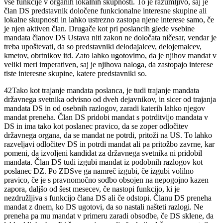
vse funkcije v organih lokalnih skupnosti. To je razumljivo, saj je
član DS predstavnik določene funkcionalne interesne skupine ali
lokalne skupnosti in lahko ustrezno zastopa njene interese samo, če
je njen aktiven član. Drugače kot pri poslancih glede vsebine
mandata članov DS Ustava niti zakon ne določata ničesar, vendar je
treba upoštevati, da so predstavniki delodajalcev, delojemalcev,
kmetov, obrtnikov itd. Zato lahko ugotovimo, da je njihov mandat v
veliki meri imperativen, saj je njihova naloga, da zastopajo interese
tiste interesne skupine, katere predstavniki so.
42
Tako kot trajanje mandata poslanca, je tudi trajanje mandata
državnega svetnika odvisno od dveh dejavnikov, in sicer od trajanja
mandata DS in od osebnih razlogov, zaradi katerih lahko njegov
mandat preneha. Član DS pridobi mandat s potrditvijo mandata v
DS in ima tako kot poslanec pravico, da se zoper odločitev
državnega organa, da se mandat ne potrdi, pritoži na US. To lahko
razveljavi odločitev DS in potrdi mandat ali pa pritožbo zavrne, kar
pomeni, da izvoljeni kandidat za državnega svetnika ni pridobil
mandata. Član DS tudi izgubi mandat iz podobnih razlogov kot
poslanec DZ. Po ZDSve ga namreč izgubi, če izgubi volilno
pravico, če je s pravnomočno sodbo obsojen na nepogojno kazen
zapora, daljšo od šest mesecev, če nastopi funkcijo, ki je
nezdružljiva s funkcijo člana DS ali če odstopi. Članu DS preneha
mandat z dnem, ko DS ugotovi, da so nastali našteti razlogi. Ne
preneha pa mu mandat v primeru zaradi obsodbe, če DS sklene, da