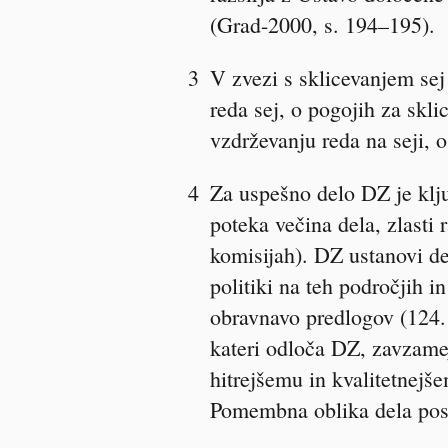
(
Grad-2000
, s. 194–195).
3
V zvezi s sklicevanjem se
reda sej, o pogojih za skli
vzdrževanju reda na seji, o
4
Za uspešno delo DZ je klju
poteka večina dela, zlasti 
komisijah). DZ ustanovi de
politiki na teh področjih i
obravnavo predlogov (124. 
kateri odloča DZ, zavzamej
hitrejšemu in kvalitetnejš
Pomembna oblika dela posl