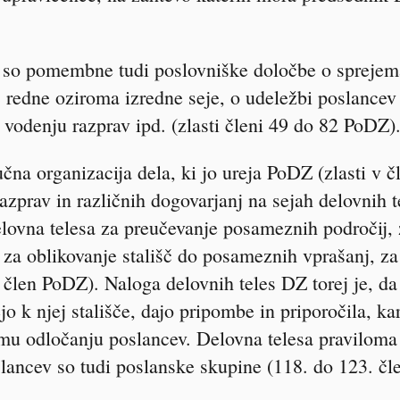
j so pomembne tudi poslovniške določbe o sprejem
c redne oziroma izredne seje, o udeležbi poslancev 
 vodenju razprav ipd. (zlasti členi 49 do 82 PoDZ)
čna organizacija dela, ki jo ureja PoDZ (zlasti v 
razprav in različnih dogovarjanj na sejah delovnih 
lovna telesa za preučevanje posameznih področij, 
n za oblikovanje stališč do posameznih vprašanj, za
člen PoDZ). Naloga delovnih teles DZ torej je, da
o k njej stališče, dajo pripombe in priporočila, ka
emu odločanju poslancev. Delovna telesa praviloma
ancev so tudi poslanske skupine (118. do 123. čl