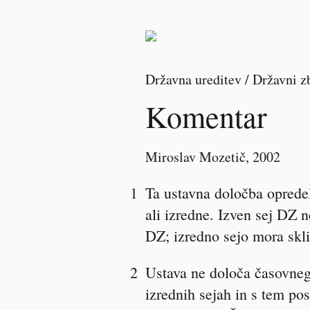
Državna ureditev / Državni z
Komentar
Miroslav Mozetič
, 2002
1
Ta ustavna določba opredel
ali izredne. Izven sej DZ 
DZ; izredno sejo mora skli
2
Ustava ne določa časovneg
izrednih sejah in s tem p