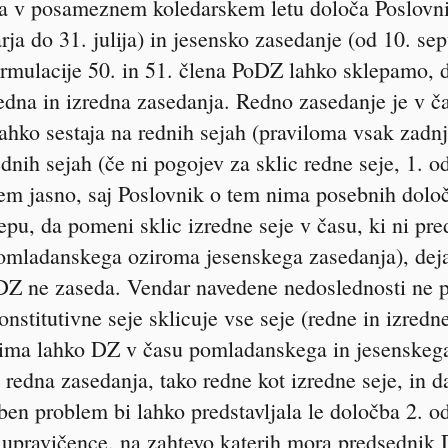
ja v posameznem koledarskem letu določa Poslovni
ja do 31. julija) in jesensko zasedanje (od 10. s
formulacije 50. in 51. člena PoDZ lahko sklepamo, 
redna in izredna zasedanja. Redno zasedanje je v č
ko sestaja na rednih sejah (praviloma vsak zadnji
dnih sejah (če ni pogojev za sklic redne seje, 1. od
em jasno, saj Poslovnik o tem nima posebnih določ
pu, da pomeni sklic izredne seje v času, ki ni pr
 pomladanskega oziroma jesenskega zasedanja), dej
 DZ ne zaseda. Vendar navedene nedoslednosti ne p
onstitutivne seje sklicuje vse seje (redne in izred
 ima lahko DZ v času pomladanskega in jesenskega
redna zasedanja, tako redne kot izredne seje, in d
eben problem bi lahko predstavljala le določba 2. o
 upravičence, na zahtevo katerih mora predsednik D