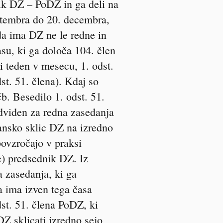
k DZ – PoDZ in ga deli na
eptembra do 20. decembra,
da ima DZ ne le redne in
asu, ki ga določa 104. člen
 teden v mesecu, 1. odst.
st. 51. člena). Kdaj so
b. Besedilo 1. odst. 51.
edviden za redna zasedanja
ansko sklic DZ na izredno
ovzročajo v praksi
ne) predsednik DZ. Iz
 zasedanja, ki ga
a ima izven tega časa
dst. 51. člena PoDZ, ki
Z sklicati izredno sejo