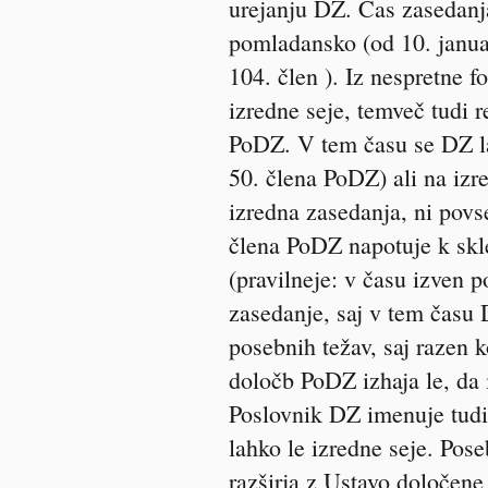
urejanju DZ. Čas zasedan
pomladansko (od 10. januar
104. člen ). Iz nespretne 
izredne seje, temveč tudi 
PoDZ. V tem času se DZ lah
50. člena PoDZ) ali na izre
izredna zasedanja, ni povs
člena PoDZ napotuje k skle
(pravilneje: v času izven
zasedanje, saj v tem času
posebnih težav, saj razen k
določb PoDZ izhaja le, da
Poslovnik DZ imenuje tudi 
lahko le izredne seje. Pos
razširja z Ustavo določene