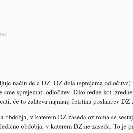
bor
juje način dela DZ. DZ dela (sprejema odločitve) 
ne sme sprejemati odločitev. Tako redne kot izredne
cati, če to zahteva najmanj četrtina poslancev DZ 
a obdobja, v katerem DZ zaseda oziroma se sestaj
osledično obdobja, v katerem DZ ne zaseda. To je