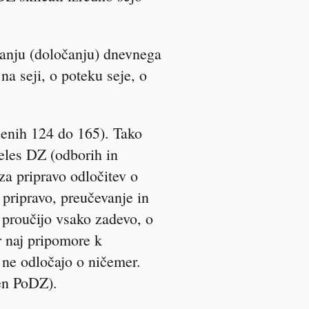
anju (določanju) dnevnega
na seji, o poteku seje, o
.
členih 124 do 165). Tako
teles DZ (odborih in
za pripravo odločitev o
 pripravo, preučevanje in
 proučijo vsako zadevo, o
r naj pripomore k
 ne odločajo o ničemer.
en PoDZ).