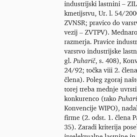
industrijski lastnini – 
kmetijstvu, Ur. l. 54/2000
ZVNSR; pravico do varstv
vezij
–
ZVTPV). Mednarodn
razmerja. Pravice industr
varstvo industrijske last
gl.
Puharič
, s. 408), Kon
24/92; točka viii 2. člena
člena). Poleg zgoraj našt
torej treba mednje uvrsti
konkurenco (tako
Puhari
Konvencije WIPO), nadalje
firme (2. odst. 1. člena 
35). Zaradi kriterija pose
intelektualne lastnine i