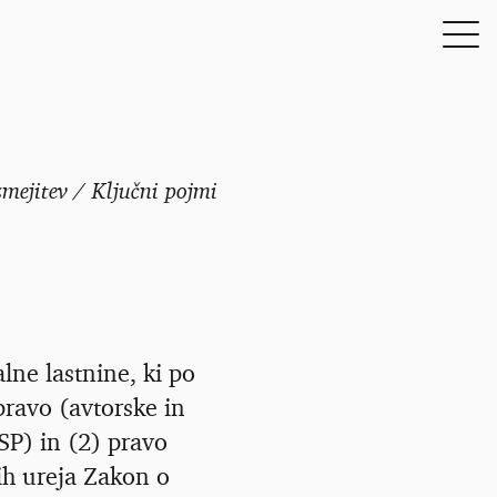
zmejitev / Ključni pojmi
alne lastnine, ki po
 pravo (avtorske in
SP) in (2) pravo
jih ureja Zakon o