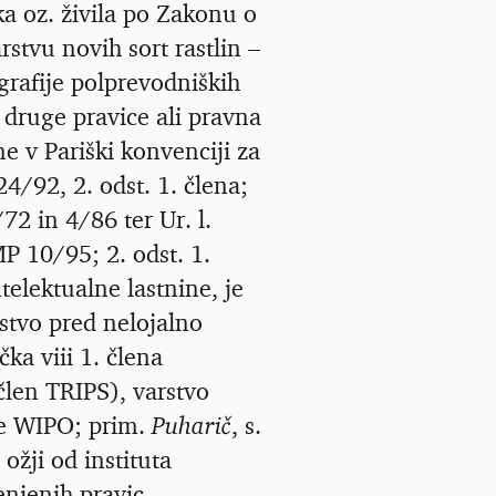
ka oz. živila po Zakonu o
rstvu novih sort rastlin –
grafije polprevodniških
druge pravice ali pravna
ne v Pariški konvenciji za
24/92, 2. odst. 1. člena;
72 in 4/86 ter Ur. l.
MP 10/95; 2. odst. 1.
telektualne lastnine, je
rstvo pred nelojalno
čka viii 1. člena
člen TRIPS), varstvo
je WIPO; prim.
Puharič
, s.
 ožji od instituta
enjenih pravic.