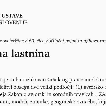
e svoboščine / 60. člen / Ključni pojmi in njihova ra
na lastnina
i je treba razlikovati širši krog pravic intelektu
 delitvi obsega dve veliki področji: (1) avtorsko
reja Zakon o avtorski in sorodnih pravicah – ZA
atenti, modeli, znamke, geografske označbe, ki 