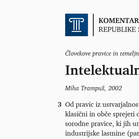
Človekove pravice in temeljn
Intelektual
Miha Trampuž
, 2002
3
Od pravic iz ustvarjalnost
klasični in obče sprejeti
sorodne pravice, ki jih u
industrijske lastnine (p