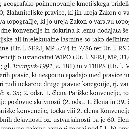
ZIL; geografsko poimenovanje kmetijskega pridel
; žlahtniteljske pravice, ki jih ureja Zakon o va
a topografije, ki jo ureja Zakon o varstvu topo
e konvencije in doktrina k temu dodajata še 
ijske ali intelektualne lastnine so tako definira
nine (Ur. l. SFRJ, MP 5/74 in 7/86 ter Ur. l. RS 
venciji o ustanovitvi WIPO (Ur. l. SFRJ, MP, 31/
; gl.
Trampuž-1991
, s. 181) in v TRIPS (Ur. l. 
etih pravic, ki nesporno spadajo med pravice in
ti tudi nekatere druge pravne kategorije, tj. va
č
; s. 35; 2. odst. 1. člena Pariške konvencije, to
 poslovne skrivnosti (2. odst. 1. člena in 39. 
Pariške konvencije, točka viii 2. člena Konvenci
bnih dejavnosti oz. ustvarjalnosti pa je 60. člen
n trenutno zajema samo 6 zgoraj pod I.1. b) om