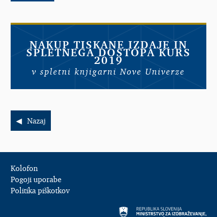
NAKUP TISKANE IZDAJE IN
SPLETNEGA DOSTOPA KURS
2019
v spletni knjigarni Nove Univerze
Nazaj
Kolofon
Pogoji uporabe
Politika piškotkov