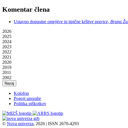
Komentar člena
Ustavno dopustne omejitve in tipične kršitve pravice,
Bruna Žub
2026
2025
2024
2023
2022
2021
2020
2019
2011
2002
Nazaj
Kolofon
Pogoji uporabe
Politika piškotkov
©
Nova univerza
, 2026 | ISSN 2670-4293