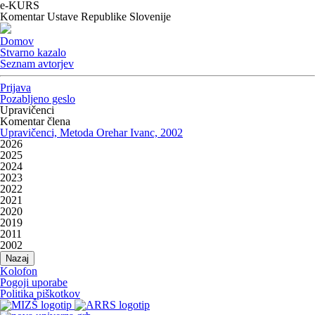
e-KURS
Komentar Ustave Republike Slovenije
Domov
Stvarno kazalo
Seznam avtorjev
Prijava
Pozabljeno geslo
Upravičenci
Komentar člena
Upravičenci,
Metoda Orehar Ivanc, 2002
2026
2025
2024
2023
2022
2021
2020
2019
2011
2002
Nazaj
Kolofon
Pogoji uporabe
Politika piškotkov