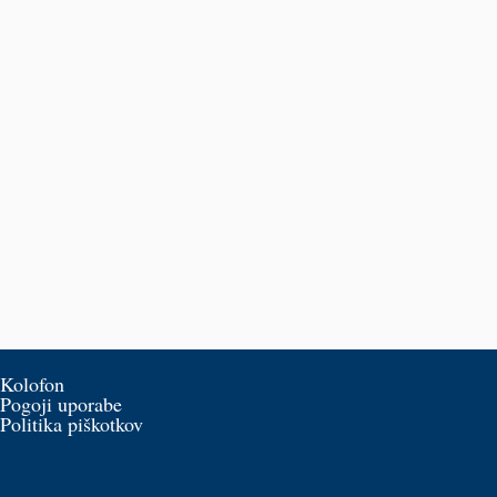
Kolofon
Pogoji uporabe
Politika piškotkov