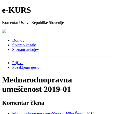
e-KURS
Komentar Ustave Republike Slovenije
Domov
Stvarno kazalo
Seznam avtorjev
Prijava
Pozabljeno geslo
Mednarodnopravna
umeščenost 2019-01
Komentar člena
Mednarodnopravna umeščenost,
Miha Šepec, 2019