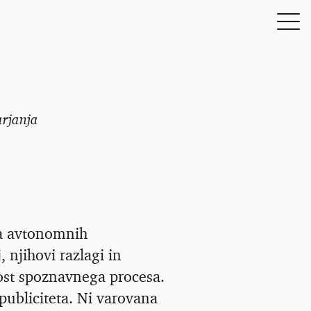
arjanja
na avtonomnih
 njihovi razlagi in
ost spoznavnega procesa.
publiciteta. Ni varovana