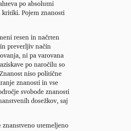
zahteva po absolutni
 kritiki. Pojem znanosti
omeni resen in načrten
in preverljiv način
kovanja, ni pa varovana
aziskave po naročilu so
Znanost niso politične
ranje znanosti in vse
področje svobode znanosti
nanstvenih dosežkov, saj
je znanstveno utemeljeno