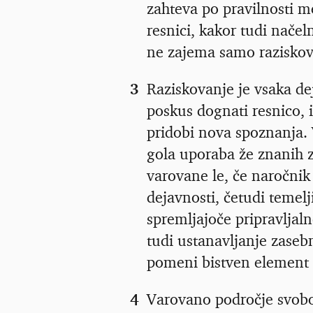
zahteva po pravilnosti m
resnici, kakor tudi načel
ne zajema samo raziskov
3
Raziskovanje je vsaka de
poskus dognati resnico, i
pridobi nova spoznanja. 
gola uporaba že znanih z
varovane le, če naročnik
dejavnosti, četudi temelj
spremljajoče pripravljal
tudi ustanavljanje zaseb
pomeni bistven element 
4
Varovano področje svobo