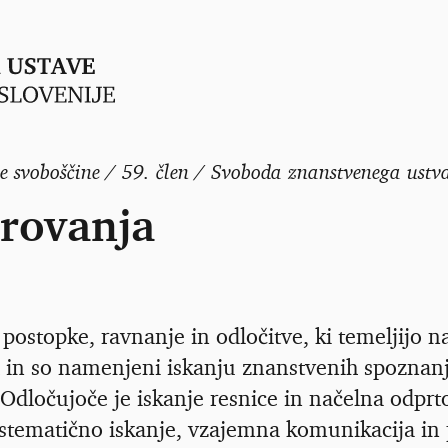
ne svoboščine / 59. člen / Svoboda znanstvenega ustv
arovanja
postopke, ravnanje in odločitve, ki temeljijo 
 in so namenjeni iskanju znanstvenih spoznanj,
Odločujoče je iskanje resnice in načelna odprt
istematično iskanje, vzajemna komunikacija in 