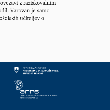
povezavi z raziskovalnim
odil. Varovan je samo
šolskih učiteljev o