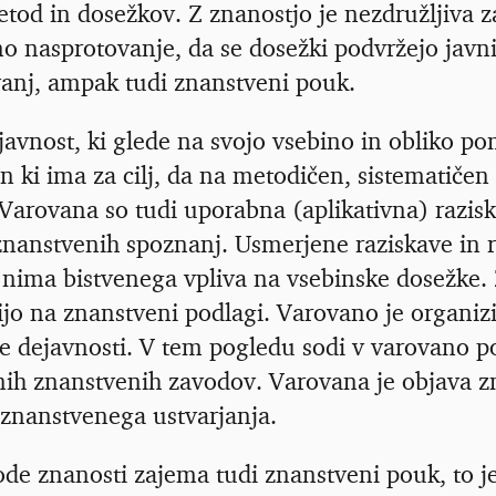
etod in dosežkov. Z znanostjo je nezdružljiva 
no nasprotovanje, da se dosežki podvržejo javni
anj, ampak tudi znanstveni pouk.
javnost, ki glede na svojo vsebino in obliko p
n ki ima za cilj, da na metodičen, sistematičen 
Varovana so tudi uporabna (aplikativna) razis
nanstvenih spoznanj. Usmerjene raziskave in r
 nima bistvenega vpliva na vsebinske dosežke. 
ijo na znanstveni podlagi. Varovano je organizi
ne dejavnosti. V tem pogledu sodi v varovano 
nih znanstvenih zavodov. Varovana je objava z
znanstvenega ustvarjanja.
de znanosti zajema tudi znanstveni pouk, to 