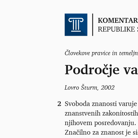
Človekove pravice in temelj
Področje v
Lovro Šturm
, 2002
2
Svoboda znanosti varuje 
znanstvenih zakonitostih
njihovem posredovanju. 
Značilno za znanost je s