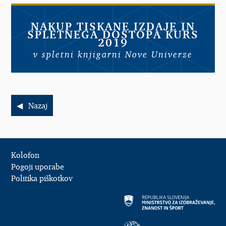
NAKUP TISKANE IZDAJE IN
SPLETNEGA DOSTOPA KURS
2019
v spletni knjigarni Nove Univerze
Nazaj
Kolofon
Pogoji uporabe
Politika piškotkov