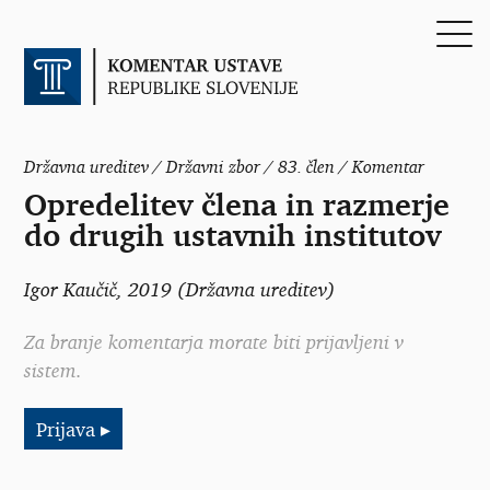
Državna ureditev / Državni zbor / 83. člen / Komentar
Opredelitev člena in razmerje
do drugih ustavnih institutov
Igor Kaučič
, 2019 (Državna ureditev)
Za branje komentarja morate biti prijavljeni v
sistem.
Prijava