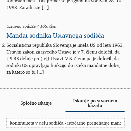
sodniških mest. Tak primer se je zgodil na volitvah 28. 10.
1998. Zaradi izte [...]
Ustavno sodišče / 165. člen
Mandat sodnika Ustavnega sodišča
2
Socialistična republika Slovenija je imela US od leta 1963.
Ustavni zakon za izvedbo Ustave je v 7. členu določil, da
US RS deluje po (tej) Ustavi. V 8. členu pa je določil, da
sodniki US opravljajo funkcijo do izteka mandatne dobe,
za katero so bi [...]
Iskanje po stvarnem
Splošno iskanje
kazalu