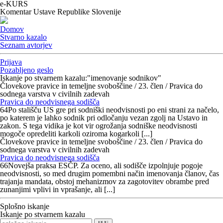
e-KURS
Komentar Ustave Republike Slovenije
Domov
Stvarno kazalo
Seznam avtorjev
Prijava
Pozabljeno geslo
Iskanje po stvarnem kazalu:
"imenovanje sodnikov"
Človekove pravice in temeljne svoboščine / 23. člen / Pravica do
sodnega varstva v civilnih zadevah
Pravica do neodvisnega sodišča
64
Po stališču US gre pri sodniški neodvisnosti po eni strani za načelo,
po katerem je lahko sodnik pri odločanju vezan zgolj na Ustavo in
zakon. S tega vidika je kot vir ogrožanja sodniške neodvisnosti
mogoče opredeliti karkoli oziroma kogarkoli [...]
Človekove pravice in temeljne svoboščine / 23. člen / Pravica do
sodnega varstva v civilnih zadevah
Pravica do neodvisnega sodišča
66
Novejša praksa ESČP
. Za oceno, ali sodišče izpolnjuje pogoje
neodvisnosti, so med drugim pomembni način imenovanja članov, čas
trajanja mandata, obstoj mehanizmov za zagotovitev obrambe pred
zunanjimi vplivi in vprašanje, ali [...]
Splošno iskanje
Iskanje po stvarnem kazalu