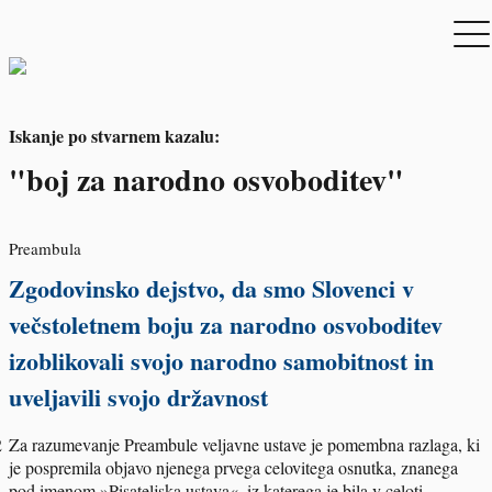
Iskanje po stvarnem kazalu:
"boj za narodno osvoboditev"
Preambula
Zgodovinsko dejstvo, da smo Slovenci v
večstoletnem boju za narodno osvoboditev
izoblikovali svojo narodno samobitnost in
uveljavili svojo državnost
2
Za razumevanje Preambule veljavne ustave je pomembna razlaga, ki
je pospremila objavo njenega prvega celovitega osnutka, znanega
pod imenom »Pisateljska ustava«, iz katerega je bila v celoti