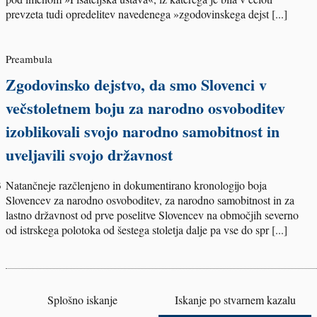
prevzeta tudi opredelitev navedenega »zgodovinskega dejst [...]
Preambula
Zgodovinsko dejstvo, da smo Slovenci v
večstoletnem boju za narodno osvoboditev
izoblikovali svojo narodno samobitnost in
uveljavili svojo državnost
3
Natančneje razčlenjeno in dokumentirano kronologijo boja
Slovencev za narodno osvoboditev, za narodno samobitnost in za
lastno državnost od prve poselitve Slovencev na območjih severno
od istrskega polotoka od šestega stoletja dalje pa vse do spr [...]
Splošno iskanje
Iskanje po stvarnem kazalu