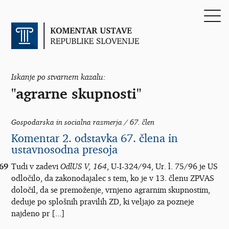
Iskanje po stvarnem kazalu:
"agrarne skupnosti"
Gospodarska in socialna razmerja / 67. člen
Komentar 2. odstavka 67. člena in
ustavnosodna presoja
69
Tudi v zadevi
OdlUS V, 164
, U-I-324/94, Ur. l. 75/96 je US
odločilo, da zakonodajalec s tem, ko je v 13. členu ZPVAS
določil, da se premoženje, vrnjeno agrarnim skupnostim,
deduje po splošnih pravilih ZD, ki veljajo za pozneje
najdeno pr [...]