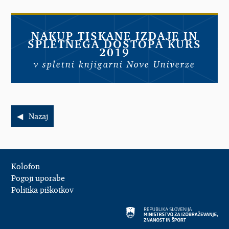
NAKUP TISKANE IZDAJE IN
SPLETNEGA DOSTOPA KURS
2019
v spletni knjigarni Nove Univerze
Nazaj
Kolofon
Pogoji uporabe
Politika piškotkov