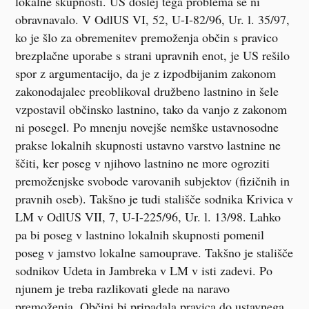
lokalne skupnosti. US doslej tega problema še ni
obravnavalo. V
OdlUS VI, 52,
U-I-82/96, Ur. l. 35/97,
ko je šlo za obremenitev premoženja občin s pravico
brezplačne uporabe s strani upravnih enot, je US rešilo
spor z argumentacijo, da je z izpodbijanim zakonom
zakonodajalec preoblikoval družbeno lastnino in šele
vzpostavil občinsko lastnino, tako da vanjo z zakonom
ni posegel. Po mnenju novejše nemške ustavnosodne
prakse lokalnih skupnosti ustavno varstvo lastnine ne
ščiti, ker poseg v njihovo lastnino ne more ogroziti
premoženjske svobode varovanih subjektov (fizičnih in
pravnih oseb). Takšno je tudi stališče sodnika Krivica v
LM v
OdlUS VII, 7
, U-I-225/96, Ur. l. 13/98. Lahko
pa bi poseg v lastnino lokalnih skupnosti pomenil
poseg v jamstvo lokalne samouprave. Takšno je stališče
sodnikov Udeta in Jambreka v LM v isti zadevi. Po
njunem je treba razlikovati glede na naravo
premoženja. Občini bi pripadala pravica do ustavnega