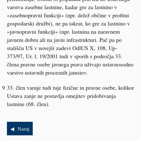
varstva zasebne lastnine, kadar gre za lastnino v
»zasebnopravni funkciji« (npr. delež občine v profitni
gospodarski družbi), ne pa takrat, ko gre za lastnino v
»javnopravni funkciji« (npr. lastnina na naravnem
javnem dobru ali na javni infrastrukturi. Pač pa po
stališču US v novejši zadevi
OdlUS X, 108
, Up-
373/97, Ur. l. 19/2001 tudi v sporih s področja 33.
člena pravne osebe javnega prava uživajo ustavnosodno
varstvo ustavnih procesnih jamstev.
9
33. člen varuje tudi tuje fizične in pravne osebe, kolikor
Ustava zanje ne postavlja omejitev pridobivanja
lastnine (68. člen).
Nazaj