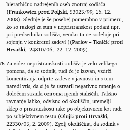
hierarhično nadrejenih oseb znotraj sodišča
(Frankowicz proti Poljski,
53025/99
,
16. 12.
2008). Slednje je še posebej pomembno v primeru,
ko so razlogi za sum v nepristranskost podani npr.
pri predsedniku sodišča, vendar ta ne sodeluje pri
sojenju v konkretni zadevi ((
Parlov – Tkalčić proti
Hrvaški,
24810/06, 22. 12. 2009).
75
Za videz nepristranskosti sodišča je zelo velikega
pomena, da se sodnik, tudi če je izzvan, vzdrži
komentiranja odprte zadeve v javnosti in s tem
naredi vtis, da si je že ustvaril negativno mnenje o
določeni stranki oziroma njenih stališčih. Takšno
ravnanje lahko, odvisno od okoliščin, utemelji
sklep o pristranskosti tako po objektivnem kot tudi
po subjektivnem testu (
Olujić proti Hrvaški,
22330/05, 2. 2009). Zgolj okoliščina, da sodnik v