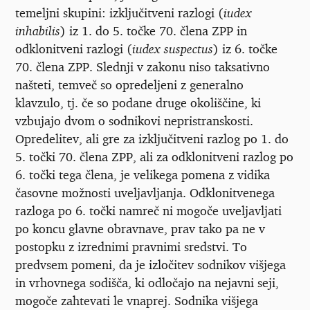
temeljni skupini: izključitveni razlogi (
iudex
inhabilis
) iz 1. do 5. točke 70. člena ZPP in
odklonitveni razlogi (
iudex suspectus
) iz 6. točke
70. člena ZPP. Slednji v zakonu niso taksativno
našteti, temveč so opredeljeni z generalno
klavzulo, tj. če so podane druge okoliščine, ki
vzbujajo dvom o sodnikovi nepristranskosti.
Opredelitev, ali gre za izključitveni razlog po 1. do
5. točki 70. člena ZPP, ali za odklonitveni razlog po
6. točki tega člena, je velikega pomena z vidika
časovne možnosti uveljavljanja. Odklonitvenega
razloga po 6. točki namreč ni mogoče uveljavljati
po koncu glavne obravnave, prav tako pa ne v
postopku z izrednimi pravnimi sredstvi. To
predvsem pomeni, da je izločitev sodnikov višjega
in vrhovnega sodišča, ki odločajo na nejavni seji,
mogoče zahtevati le vnaprej. Sodnika višjega