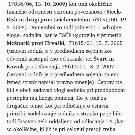
17056/06, 15. 10. 2009) kot tudi okoliščine
finančne odvisnosti oziroma povezanosti (
Steck-
Rish in drugi proti Leichtensteinu,
63151/00, 19.
5. 2005). Pomembni so tudi primeri t. i. »dvojne
vloge« sodnika, kar je ESČP ugotovilo v primerih
Mežnarič proti Hrvaški,
71615/01, 15. 7. 2005
(ustavni sodnik je v predhodnem sojenju kot
odvetnik zastopal eno od strank) ter
Švarc in
Kavnik
proti Sloveniji, 75617/01
,
8. 2. 2007
(ustavni sodnik je v predhodnem sojenju za eno
izmed strank napisal pravno mnenje). Čeprav sta
bili v obeh zadevah vlogi sodnika pri predhodnem
postopku majhnega pomena, šlo je tudi za
drugačno temo, kot pri odločanju o ustavni
pritožbi, sodelovanje sodnika s stranko pa je bilo
tudi časovno zelo oddaljeno od odločanja US (kar
so okoliščine, ki jih je pri celoviti presoji treba