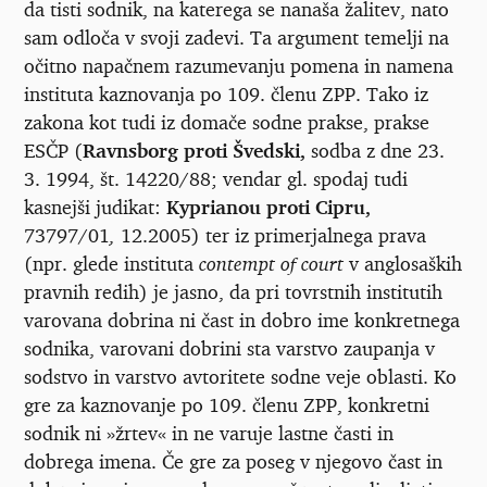
da tisti sodnik, na katerega se nanaša žalitev, nato
sam odloča v svoji zadevi. Ta argument temelji na
očitno napačnem razumevanju pomena in namena
instituta kaznovanja po 109. členu ZPP. Tako iz
zakona kot tudi iz domače sodne prakse, prakse
ESČP (
Ravnsborg proti Švedski,
sodba z dne 23.
3. 1994, št. 14220/88; vendar gl. spodaj tudi
kasnejši judikat:
Kyprianou proti Cipru,
73797/01
,
12.2005) ter iz primerjalnega prava
(npr. glede instituta
contempt of court
v anglosaških
pravnih redih) je jasno, da pri tovrstnih institutih
varovana dobrina ni čast in dobro ime konkretnega
sodnika, varovani dobrini sta varstvo zaupanja v
sodstvo in varstvo avtoritete sodne veje oblasti. Ko
gre za kaznovanje po 109. členu ZPP, konkretni
sodnik ni »žrtev« in ne varuje lastne časti in
dobrega imena. Če gre za poseg v njegovo čast in