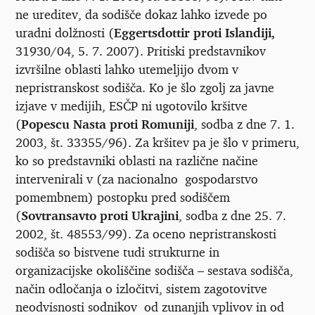
ne ureditev, da sodišče dokaz lahko izvede po
uradni dolžnosti (
Eggertsdottir proti Islandiji,
31930/04, 5. 7. 2007). Pritiski predstavnikov
izvršilne oblasti lahko utemeljijo dvom v
nepristranskost sodišča. Ko je šlo zgolj za javne
izjave v medijih, ESČP ni ugotovilo kršitve
(
Popescu Nasta proti Romuniji
, sodba z dne 7. 1.
2003, št. 33355/96). Za kršitev pa je šlo v primeru,
ko so predstavniki oblasti na različne načine
intervenirali v (za nacionalno gospodarstvo
pomembnem) postopku pred sodiščem
(
Sovtransavto proti Ukrajini
, sodba z dne 25. 7.
2002, št. 48553/99). Za oceno nepristranskosti
sodišča so bistvene tudi strukturne in
organizacijske okoliščine sodišča – sestava sodišča,
način odločanja o izločitvi, sistem zagotovitve
neodvisnosti sodnikov od zunanjih vplivov in od