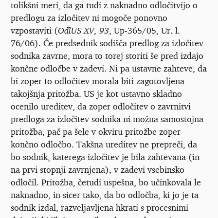
tolikšni meri, da ga tudi z naknadno odločitvijo o
predlogu za izločitev ni mogoče ponovno
vzpostaviti (
OdlUS XV, 93
, Up-365/05, Ur. l.
76/06). Če predsednik sodišča predlog za izločitev
sodnika zavrne, mora to torej storiti še pred izdajo
končne odločbe v zadevi. Ni pa ustavne zahteve, da
bi zoper to odločitev morala biti zagotovljena
takojšnja pritožba. US je kot ustavno skladno
ocenilo ureditev, da zoper odločitev o zavrnitvi
predloga za izločitev sodnika ni možna samostojna
pritožba, pač pa šele v okviru pritožbe zoper
končno odločbo. Takšna ureditev ne prepreči, da
bo sodnik, katerega izločitev je bila zahtevana (in
na prvi stopnji zavrnjena), v zadevi vsebinsko
odločil. Pritožba, četudi uspešna, bo učinkovala le
naknadno, in sicer tako, da bo odločba, ki jo je ta
sodnik izdal, razveljavljena hkrati s procesnimi