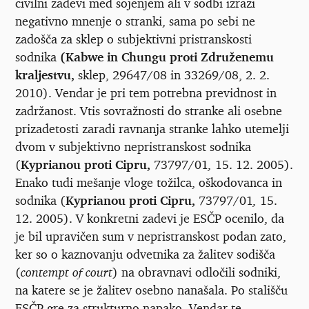
civilni zadevi med sojenjem ali v sodbi izrazi
negativno mnenje o stranki, sama po sebi ne
zadošča za sklep o subjektivni pristranskosti
sodnika
(Kabwe in Chungu proti Združenemu
kraljestvu,
sklep, 29647/08 in 33269/08, 2. 2.
2010). Vendar je pri tem potrebna previdnost in
zadržanost. Vtis sovražnosti do stranke ali osebne
prizadetosti zaradi ravnanja stranke lahko utemelji
dvom v subjektivno nepristranskost sodnika
(
Kyprianou proti Cipru,
73797/01
,
15. 12. 2005).
Enako tudi mešanje vloge tožilca, oškodovanca in
sodnika (
Kyprianou proti Cipru,
73797/01
,
15.
12. 2005). V konkretni zadevi je ESČP ocenilo, da
je bil upravičen sum v nepristranskost podan zato,
ker so o kaznovanju odvetnika za žalitev sodišča
(
contempt of court
) na obravnavi odločili sodniki,
na katere se je žalitev osebno nanašala. Po stališču
ESČP gre za strukturno napako. Vendar te