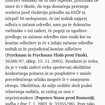
more iti v škodo, da tega domačega pravnega
sredstva pred vložitvijo pritožbe na ESČP ni
izčrpal! Ni nedopustno, če isti sodnik najprej
odloča o začasni odredbi, nato pa še dokončno
vsebinsko v isti zadevi, če pogoji za ugoditev
predlogu za začasno odredbo niso enaki kot za
končno odločitev in če z izdajo začasne odredbe
sodnik ni že prejudiciral končne odločitve
(
Fryckman in Fryckman-Yhtiö proti Finski
,
36288/97, sklep, 15. 11. 2005). Poudariti je treba,
da je v vsaki zadevi treba upoštevati okoliščine
konkretnega primera in so posplošitve v smislu
precedenčnega učinka mogoče le v omejenem
obsegu. Okoliščina, da nižje sodišče sledi praksi
vrhovnega sodišča, ni razlog za sum v
nepristranskost (
Popescu Nasta proti Romuniji
,
sodba z dne 7. 1. 2003, št. 33355/96). Prav tako