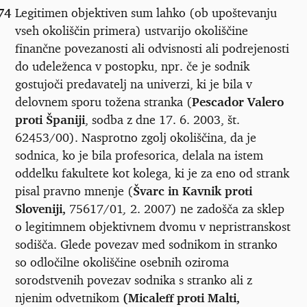
74
Legitimen objektiven sum lahko (ob upoštevanju
vseh okoliščin primera) ustvarijo okoliščine
finančne povezanosti ali odvisnosti ali podrejenosti
do udeleženca v postopku, npr. če je sodnik
gostujoči predavatelj na univerzi, ki je bila v
delovnem sporu tožena stranka (
Pescador Valero
proti Španiji
, sodba z dne 17. 6. 2003, št.
62453/00). Nasprotno zgolj okoliščina, da je
sodnica, ko je bila profesorica, delala na istem
oddelku fakultete kot kolega, ki je za eno od strank
pisal pravno mnenje (
Švarc in Kavnik proti
Sloveniji,
75617/01
,
2. 2007) ne zadošča za sklep
o legitimnem objektivnem dvomu v nepristranskost
sodišča. Glede povezav med sodnikom in stranko
so odločilne okoliščine osebnih oziroma
sorodstvenih povezav sodnika s stranko ali z
njenim odvetnikom
(Micaleff proti Malti,