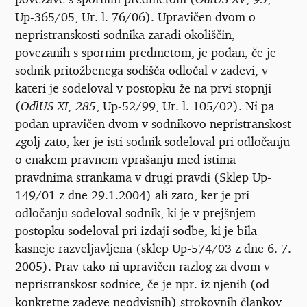
Up-365/05, Ur. l. 76/06). Upravičen dvom o
nepristranskosti sodnika zaradi okoliščin,
povezanih s spornim predmetom, je podan, če je
sodnik pritožbenega sodišča odločal v zadevi, v
kateri je sodeloval v postopku že na prvi stopnji
(
OdlUS XI, 285
, Up-52/99, Ur. l. 105/02). Ni pa
podan upravičen dvom v sodnikovo nepristranskost
zgolj zato, ker je isti sodnik sodeloval pri odločanju
o enakem pravnem vprašanju med istima
pravdnima strankama v drugi pravdi (Sklep Up-
149/01 z dne 29.1.2004) ali zato, ker je pri
odločanju sodeloval sodnik, ki je v prejšnjem
postopku sodeloval pri izdaji sodbe, ki je bila
kasneje razveljavljena (sklep Up-574/03 z dne 6. 7.
2005). Prav tako ni upravičen razlog za dvom v
nepristranskost sodnice, če je npr. iz njenih (od
konkretne zadeve neodvisnih) strokovnih člankov