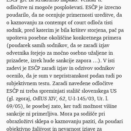
odločitve ni mogoče posploševati. ESČP je izrecno
poudarilo, da ne ocenjuje primernosti ureditve, da
o kaznovanju za contempt of court odloča tisti
sodnik, pred katerim je bila kršitev storjena, pač pa
upošteva posebne okoliščine konkretnega primera
(poudarek samih sodnikov, da se zaradi izjav
odvetnika štejejo za močno osebno užaljene in
prizadete, izrek hude sankcije zapora …). V isti
zadevi je ESČP zaradi izjav in odzivov sodnikov
ocenilo, da je sum v nepristranskost podan tudi po
subjektivnem testu. Zaradi navedene odločitve
ESČP ni treba spreminjati stališč slovenskega US
(gl. zgoraj,
OdlUS XIV, 62
, U-I-145/03, Ur. l.
69/05), še posebej zato, ker tudi možnost višine
sankcije ni primerljiva. Mora pa sodišče pri
obrazložitvi sklepa o kaznovanju paziti, da poudari
objektivno žaljivost in nevarnost izjave za