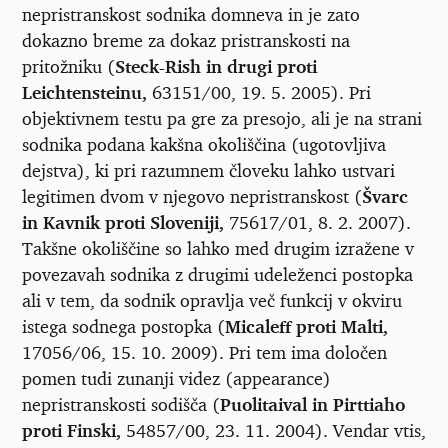
nepristranskost sodnika domneva in je zato
dokazno breme za dokaz pristranskosti na
pritožniku (
Steck-Rish in drugi proti
Leichtensteinu,
63151/00, 19. 5. 2005). Pri
objektivnem testu pa gre za presojo, ali je na strani
sodnika podana kakšna okoliščina (ugotovljiva
dejstva), ki pri razumnem človeku lahko ustvari
legitimen dvom v njegovo nepristranskost (
Švarc
in Kavnik proti Sloveniji,
75617/01, 8. 2. 2007).
Takšne okoliščine so lahko med drugim izražene v
povezavah sodnika z drugimi udeleženci postopka
ali v tem, da sodnik opravlja več funkcij v okviru
istega sodnega postopka (
Micaleff proti Malti,
17056/06, 15. 10. 2009). Pri tem ima določen
pomen tudi zunanji videz (appearance)
nepristranskosti sodišča (
Puolitaival in Pirttiaho
proti Finski,
54857/00, 23. 11. 2004). Vendar vtis,