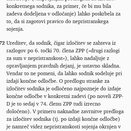
konkretnega sodnika, za primer, če bi mu bila
zadeva dodeljena v odločanje) lahko poskrbela za
to, da si zagotovi pravico do nepristranskega
sojenja.
72
Ureditev, da sodnik, čigar izločitev se zahteva iz
razlogov po 6. točki 70. člena ZPP (»drugi razlogi
za sum v nepristranskost«), lahko nadaljuje z
opravljanjem pravdnih dejanj, je ustavno skladna.
Vendar to ne pomeni, da lahko sodnik sodeluje pri
izdaji končne odločbe. O predlogu stranke za
izločitev sodnika je odločeno najpozneje do izdaje
končne odločbe v konkretni zadevi (po noveli ZPP-
D je to sedaj v 74. členu ZPP tudi izrecno
določeno). V primeru naknadne zavrnitve predloga
za izločitev sodnika (tj. po izdaji končne odločbe)
je namreč videz nepristranskosti sojenja okrnjen v