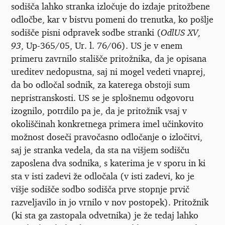
sodišča lahko stranka izločuje do izdaje pritožbene
odločbe, kar v bistvu pomeni do trenutka, ko pošlje
sodišče pisni odpravek sodbe stranki (
OdlUS XV,
93
, Up-365/05, Ur. l. 76/06). US je v enem
primeru zavrnilo stališče pritožnika, da je opisana
ureditev nedopustna, saj ni mogel vedeti vnaprej,
da bo odločal sodnik, za katerega obstoji sum
nepristranskosti. US se je splošnemu odgovoru
izognilo, potrdilo pa je, da je pritožnik vsaj v
okoliščinah konkretnega primera imel učinkovito
možnost doseči pravočasno odločanje o izločitvi,
saj je stranka vedela, da sta na višjem sodišču
zaposlena dva sodnika, s katerima je v sporu in ki
sta v isti zadevi že odločala (v isti zadevi, ko je
višje sodišče sodbo sodišča prve stopnje prvič
razveljavilo in jo vrnilo v nov postopek). Pritožnik
(ki sta ga zastopala odvetnika) je že tedaj lahko