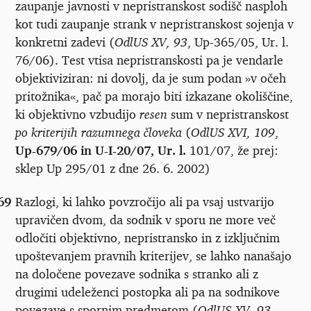
zaupanje javnosti v nepristranskost sodišč nasploh
kot tudi zaupanje strank v nepristranskost sojenja v
konkretni zadevi (
OdlUS XV, 93
, Up-365/05, Ur. l.
76/06). Test vtisa nepristranskosti pa je vendarle
objektiviziran: ni dovolj, da je sum podan »v očeh
pritožnika«, pač pa morajo biti izkazane okoliščine,
ki objektivno vzbudijo
resen
sum v nepristranskost
po kriterijih razumnega človeka
(
OdlUS XVI, 109
,
Up-679/06 in U-I-20/07, Ur. l.
101/07, že prej:
sklep Up 295/01 z dne 26. 6. 2002)
69
Razlogi, ki lahko povzročijo ali pa vsaj ustvarijo
upravičen dvom, da sodnik v sporu ne more več
odločiti objektivno, nepristransko in z izključnim
upoštevanjem pravnih kriterijev, se lahko nanašajo
na določene povezave sodnika s stranko ali z
drugimi udeleženci postopka ali pa na sodnikove
povezave s spornim predmetom (
OdlUS XV, 93
,