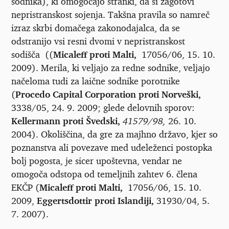
sodnika), ki omogočajo stranki, da si zagotovi
nepristranskost sojenja. Takšna pravila so namreč
izraz skrbi domačega zakonodajalca, da se
odstranijo vsi resni dvomi v nepristranskost
sodišča ((
Micaleff proti Malti,
17056/06, 15. 10.
2009). Merila, ki veljajo za redne sodnike, veljajo
načeloma tudi za laične sodnike porotnike
(
Procedo Capital Corporation proti Norveški,
3338/05, 24. 9. 2009; glede delovnih sporov:
Kellermann proti Švedski,
41579/98,
26. 10.
2004). Okoliščina, da gre za majhno državo, kjer so
poznanstva ali povezave med udeleženci postopka
bolj pogosta, je sicer upoštevna, vendar ne
omogoča odstopa od temeljnih zahtev 6. člena
EKČP (
Micaleff proti Malti,
17056/06, 15. 10.
2009,
Eggertsdottir proti Islandiji,
31930/04, 5.
7. 2007).