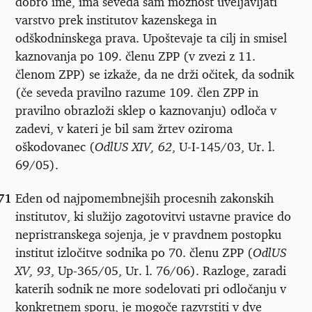
dobro ime, ima seveda sam možnost uveljavljati
varstvo prek institutov kazenskega in
odškodninskega prava. Upoštevaje ta cilj in smisel
kaznovanja po 109. členu ZPP (v zvezi z 11.
členom ZPP) se izkaže, da ne drži očitek, da sodnik
(če seveda pravilno razume 109. člen ZPP in
pravilno obrazloži sklep o kaznovanju) odloča v
zadevi, v kateri je bil sam žrtev oziroma
oškodovanec (
OdlUS XIV, 62
, U-I-145/03, Ur. l.
69/05).
71
Eden od najpomembnejših procesnih zakonskih
institutov, ki služijo zagotovitvi ustavne pravice do
nepristranskega sojenja, je v pravdnem postopku
institut izločitve sodnika po 70. členu ZPP (
OdlUS
XV, 93
, Up-365/05, Ur. l. 76/06). Razloge, zaradi
katerih sodnik ne more sodelovati pri odločanju v
konkretnem sporu, je mogoče razvrstiti v dve