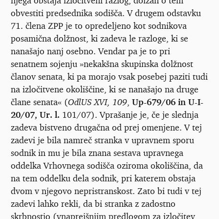
obvestiti predsednika sodišča. V drugem odstavku
71. člena ZPP je to opredeljeno kot sodnikova
posamična dolžnost, ki zadeva le razloge, ki se
nanašajo nanj osebno. Vendar pa je to pri
senatnem sojenju »nekakšna skupinska dolžnost
članov senata, ki pa morajo vsak posebej paziti tudi
na izločitvene okoliščine, ki se nanašajo na druge
člane senata« (
OdlUS XVI, 109
,
Up-679/06 in U-I-
20/07, Ur. l.
101/07). Vprašanje je, če je slednja
zadeva bistveno drugačna od prej omenjene. V tej
zadevi je bila namreč stranka v upravnem sporu
sodnik in mu je bila znana sestava upravnega
oddelka Vrhovnega sodišča oziroma okoliščina, da
na tem oddelku dela sodnik, pri katerem obstaja
dvom v njegovo nepristranskost. Zato bi tudi v tej
zadevi lahko rekli, da bi stranka z zadostno
skrbnostjo (vnaprejšnjim predlogom za izločitev