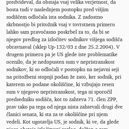
predvideval, da obstaja vsaj velika verjetnost, da
bosta tudi v naslednjem postopku pred višjim
sodiščem odločala ista sodnika. Z zadostno
skrbnostjo bi pritožnik vsaj v tovrstnem primeru
lahko sam pravočasno poskrbel za to, da bi se
njegov predlog za izločitev sodnikov višjega sodišča
obravnaval (sklep Up-132/03 z dne 25.2.2004). V
drugem primeru pa je US glede iste problematike
ocenilo, da je nedopusten sum v nepristranskost
sodnikov, ki so odločali v postopku na nejavni seji
na pritožbeni stopnji podan že zato, ker sodnik, pri
katerem so podane okoliščine, ki vzbujajo resen
sum v njegovo nepristranskost, tega ni sporočil
predsedniku sodišča, kot to zahteva 71. člen ZPP,
prav tako pa tega od njega nista zahtevali drugi dve
članici senata, ki sta za te okoliščine pri njem
vedeli. Kot ugotavlja US, je sodnik, ki ve, da glede
njega obstaja izločitveni razlog, dolžan o tem