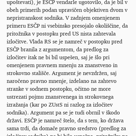
upoštevati), je ESČP vendarle ugotovilo, da je bil v
obeh primerih podan upravičen objektiven dvom v
nepristranskost sodnika. V zadnjem omenjenem
primeru ESČP ni vsebinsko presojalo okoliščine, da
pritožnika v postopku pred US nista zahtevala
izločitve. Vlada RS se je namreč v postopku pred
ESČP branila z argumentom, da predlog za
izločitev itak ne bi bil uspešen, saj je šlo pri
omenjenem pravnem mnenju za znanstveno in
strokovno stališče. Argument je nevzdržen, saj
naročeno pravno mnenje, izdelano na zahtevo
stranke v sodnem postopku, očitno ne more
ustrezati pojmu znanstvenega in strokovnega
izražanja (kar po ZUstS ni razlog za izločitev
sodnika). Argument pa se je tudi obrnil v škodo
državi. ESČP je namreč štelo, da s tem, ko država
sama trdi, da domače pravno sredstvo (predlog za
izločitev sodnika) ne bi bilo uspešno, pritožniku ne