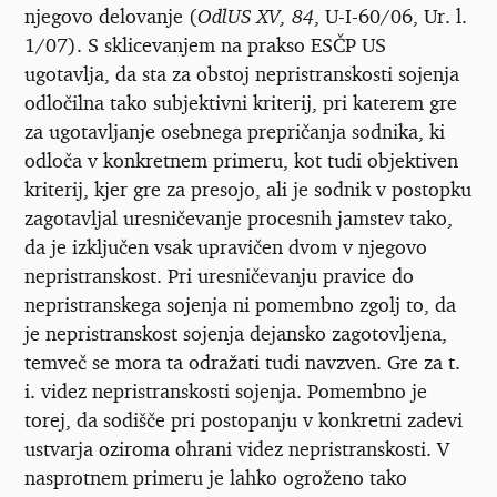
njegovo delovanje (
OdlUS XV, 84
, U-I-60/06, Ur. l.
1/07). S sklicevanjem na prakso ESČP US
ugotavlja, da sta za obstoj nepristranskosti sojenja
odločilna tako subjektivni kriterij, pri katerem gre
za ugotavljanje osebnega prepričanja sodnika, ki
odloča v konkretnem primeru, kot tudi objektiven
kriterij, kjer gre za presojo, ali je sodnik v postopku
zagotavljal uresničevanje procesnih jamstev tako,
da je izključen vsak upravičen dvom v njegovo
nepristranskost. Pri uresničevanju pravice do
nepristranskega sojenja ni pomembno zgolj to, da
je nepristranskost sojenja dejansko zagotovljena,
temveč se mora ta odražati tudi navzven. Gre za t.
i. videz nepristranskosti sojenja. Pomembno je
torej, da sodišče pri postopanju v konkretni zadevi
ustvarja oziroma ohrani videz nepristranskosti. V
nasprotnem primeru je lahko ogroženo tako