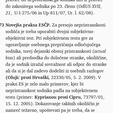
do zakonitega sodnika po 23. členu (
OdlUS XVII,
21
, U-I-275/06 in Up-811/07, Ur. l. 62/08).
73
Novejša praksa ESČP.
Za presojo nepristranskosti
sodišča je treba uporabiti dvojni subjektivno-
objektivni test. Pri subjektivnem testu gre za
ugotavljanje osebnega prepričanja odločujočega
sodnika, torej dejanski obstoj pristranskosti (
actual
bias
) ali predsodka do določene stranke
,
okoliščine,
da je sodnik izražal sovražnost ali odpor do stranke
ali da si je dal zadevo dodeliti iz osebnih razlogov
(Olujić proti Hrvaški,
22330/05, 5. 2. 2009). V
praksi ES je zelo malo primerov, kjer bi
nepristranskost sodnika padla na subjektivnem
testu (primer:
Kyprianou proti Cipru,
73797/01,
15. 12. 2005). Dokazovanje takšnih okoliščin je
namreč težavno, upoštevati pa je treba, da se