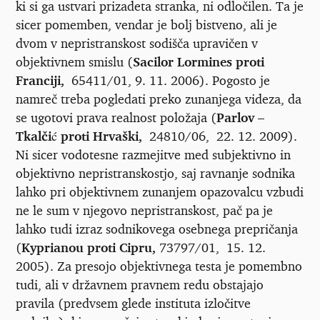
ki si ga ustvari prizadeta stranka, ni odločilen. Ta je
sicer pomemben, vendar je bolj bistveno, ali je
dvom v nepristranskost sodišča upravičen v
objektivnem smislu (
Sacilor Lormines proti
Franciji,
65411/01, 9. 11. 2006). Pogosto je
namreč treba pogledati preko zunanjega videza, da
se ugotovi prava realnost položaja (
Parlov –
Tkalčić proti Hrvaški,
24810/06, 22. 12. 2009).
Ni sicer vodotesne razmejitve med subjektivno in
objektivno nepristranskostjo, saj ravnanje sodnika
lahko pri objektivnem zunanjem opazovalcu vzbudi
ne le sum v njegovo nepristranskost, pač pa je
lahko tudi izraz sodnikovega osebnega prepričanja
(
Kyprianou proti Cipru,
73797/01, 15. 12.
2005). Za presojo objektivnega testa je pomembno
tudi, ali v državnem pravnem redu obstajajo
pravila (predvsem glede instituta izločitve