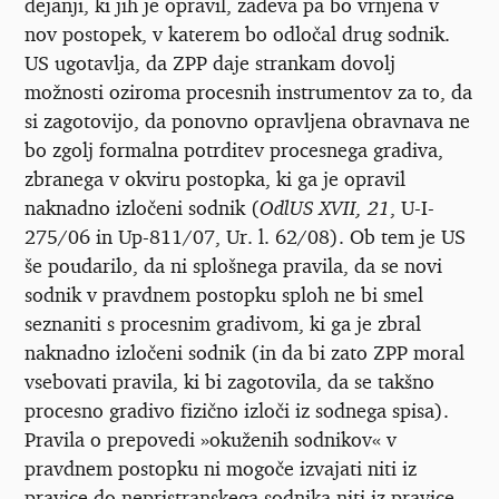
dejanji, ki jih je opravil, zadeva pa bo vrnjena v
nov postopek, v katerem bo odločal drug sodnik.
US ugotavlja, da ZPP daje strankam dovolj
možnosti oziroma procesnih instrumentov za to, da
si zagotovijo, da ponovno opravljena obravnava ne
bo zgolj formalna potrditev procesnega gradiva,
zbranega v okviru postopka, ki ga je opravil
naknadno izločeni sodnik (
OdlUS XVII, 21
, U-I-
275/06 in Up-811/07, Ur. l. 62/08). Ob tem je US
še poudarilo, da ni splošnega pravila, da se novi
sodnik v pravdnem postopku sploh ne bi smel
seznaniti s procesnim gradivom, ki ga je zbral
naknadno izločeni sodnik (in da bi zato ZPP moral
vsebovati pravila, ki bi zagotovila, da se takšno
procesno gradivo fizično izloči iz sodnega spisa).
Pravila o prepovedi »okuženih sodnikov« v
pravdnem postopku ni mogoče izvajati niti iz
pravice do nepristranskega sodnika niti iz pravice