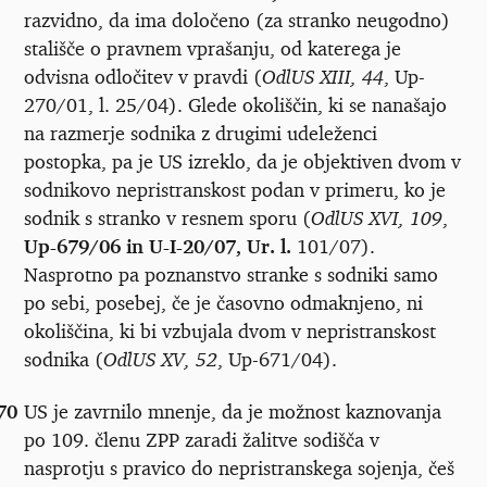
razvidno, da ima določeno (za stranko neugodno)
stališče o pravnem vprašanju, od katerega je
odvisna odločitev v pravdi (
OdlUS XIII, 44
, Up-
270/01, l. 25/04). Glede okoliščin, ki se nanašajo
na razmerje sodnika z drugimi udeleženci
postopka, pa je US izreklo, da je objektiven dvom v
sodnikovo nepristranskost podan v primeru, ko je
sodnik s stranko v resnem sporu (
OdlUS XVI, 109
,
Up-679/06 in U-I-20/07, Ur. l.
101/07).
Nasprotno pa poznanstvo stranke s sodniki samo
po sebi, posebej, če je časovno odmaknjeno, ni
okoliščina, ki bi vzbujala dvom v nepristranskost
sodnika (
OdlUS XV, 52
, Up-671/04).
70
US je zavrnilo mnenje, da je možnost kaznovanja
po 109. členu ZPP zaradi žalitve sodišča v
nasprotju s pravico do nepristranskega sojenja, češ