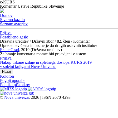
e-KURS
Komentar Ustave Republike Slovenije
Domov
Stvarno kazalo
Seznam avtorjev
Prijava
Pozabljeno geslo
Državna ureditev / Državni zbor / 82. člen / Komentar
Opredelitev člena in razmerje do drugih ustavnih institutov
Franc Grad
, 2019 (Državna ureditev)
Za branje komentarja morate biti prijavljeni v sistem.
Prijava
Nakup tiskane izdaje in spletnega dostopa KURS 2019
v spletni knjigarni Nove Univerze
Nazaj
Kolofon
Pogoji uporabe
Politika piškotkov
©
Nova univerza
, 2026 | ISSN 2670-4293